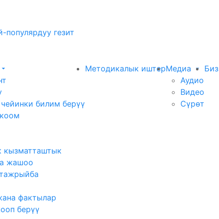
-популярдуу гезит
Методикалык иштер
Медиа
Биз
нт
Аудио
у
Видео
 чейинки билим берүү
Сүрөт
 коом
к кызматташтык
а жашоо
тажрыйба
жана фактылар
жооп берүү