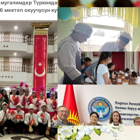
, мугалимдер Түркияда өткөн предметтик XVI
6 мектеп окуучусун кубаныч менен тосуп алышты.
А
М