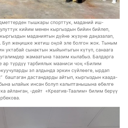
дметтерден тышкары спорттук, маданий иш-
р улуттук кийим менен кыргыздын бийин бийлеп,
, кыргыздын маданиятын дүйнө жүзүнө даңазалап,
. Бул жеңишке жетиш оңой эле болгон жок. Тыным
ин уктабай сынактын жыйынтыгын күтүп, санаага
мугалимдер жамаатына таазим кылабыз. Балдарга
те ар түрдүү тарбиялык мааниси чоң «Билим
куучуларды эл алдында эркин сүйлөөгө, ырдап
ас” баштаган дастандарды айтып, кыргыздын каада-
лабына ылайык инсан болуп калыптанышына өбөлгө
ка айланган, -дейт «Креатив-Таалим» билим берүү
рбекова.