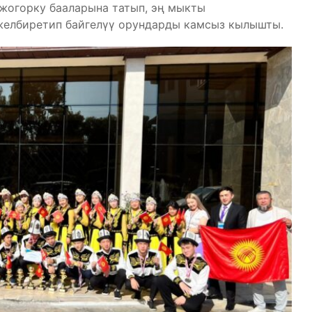
жогорку бааларына татып, эң мыкты
желбиретип байгелүү орундарды камсыз кылышты.