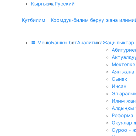
Кыргызча
Русский
Кутбилим – Коомдук-билим берүү жана илимий
Меню
Башкы бет
Аналитика
Жаңылыктар
Абитурие
Актуалду
Мектепке
Аял жана
Сынак
Инсан
Эл аралы
Илим жан
Алдыңкы 
Реформа
Окуялар 
Суроо - 