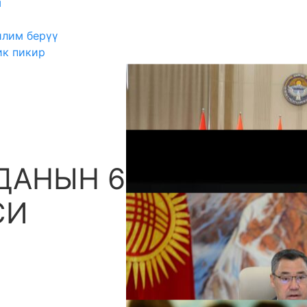
ш
илим берүү
ик пикир
ДАНЫН 64 МЕДАЛЫ
А
СИ