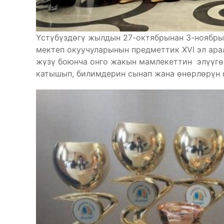
Үстүбүздөгү жылдын 27-октябрынан 3-ноябры
мектеп окуучуларынын предметтик XVI эл ара
жүзү боюнча онго жакын мамлекеттин элүүгө
катышып, билимдерин сынап жана өнөрлөрүн 