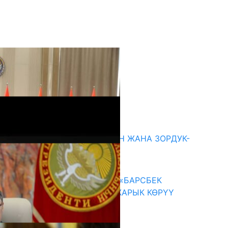
кыркы жаңылыктар
ГЕНДЕРДИК БАСМЫРЛООДОН ЖАНА ЗОРДУК-
ЗОМБУЛУКТАН КОРГОО
07.08.2026
КЫРГЫЗ ТАРЫХЫ ТАСМАДА: «БАРСБЕК
КАГАН» КӨРКӨМ ТАСМАСЫ ЖАРЫК КӨРҮҮ
АЛДЫНДА
07.08.2026