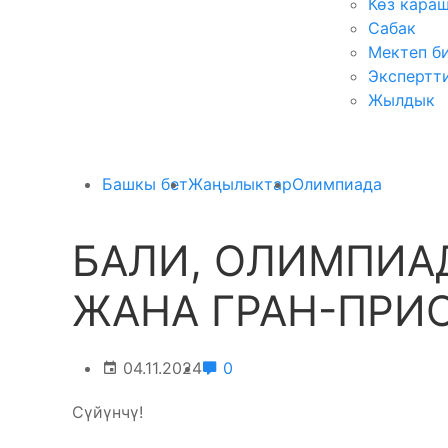
Көз кара
Сабак
Мектеп б
Экспертт
Жылдык
Башкы бет
Жаңылыктар
Олимпиада
БАЛИ, ОЛИМПИА
ЖАНА ГРАН-ПРИ
04.11.2024
0
Сүйүнчү!