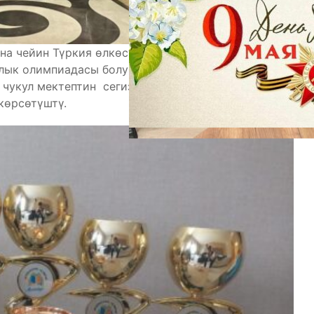
на чейин Түркия өлкөсүнүн Анталья шаарында
лык олимпиадасы болуп өттү. Олимпиадага дүйнө
 чукул мектептин сегиз жүздөн ашуун окуучулары
көрсөтүштү.