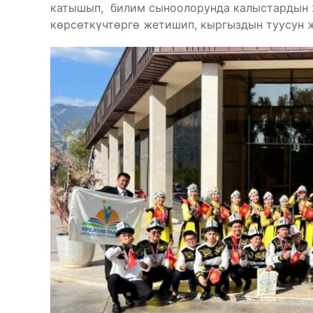
катышып, билим сыноолорунда калыстардын 
көрсөткүчтөргө жетишип, кыргыздын туусун 