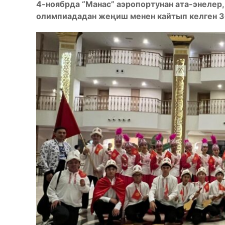
4-ноябрда “Манас” аэропортунан ата-энелер
олимпиададан жеңиш менен кайтып келген 3