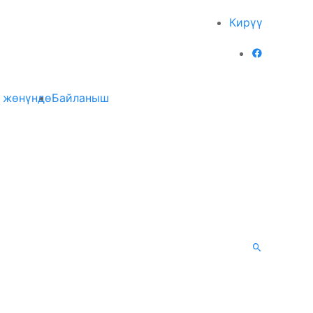
Кирүү
 жөнүндө
Байланыш