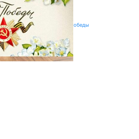
Улуу Жеңиштин жандуу сөзү
29.04.2025
Награды в преддверии Дня Победы
29.04.2025