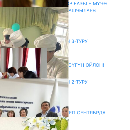
ПРЕЗИДЕНТ САДЫР ЖАПАРОВ ЕАЭБГЕ МҮЧӨ
МАМЛЕКЕТТЕРДИН ӨКМӨТ БАШЧЫЛАРЫ
МЕНЕН ЖОЛУГУШТУ
07.08.2026
битуриент
ЖОЖДОРГО КАБЫЛ АЛУУНУН 3-ТУРУ
БАШТАЛДЫ
27.07.2026
ӨЗҮҢДҮН КЕЛЕЧЕГИҢ ҮЧҮН БҮГҮН ОЙЛОН!
20.07.2026
ЖОЖДОРГО КАБЫЛ АЛУУНУН 2-ТУРУ
БАШТАЛДЫ
20.07.2026
едиа
СУЗАКТА 750 ОРУНДУУ МЕКТЕП СЕНТЯБРДА
ПАЙДАЛАНУУГА БЕРИЛЕТ
07.08.2025