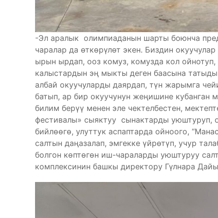
-Эл аралык олимпиаданын шарты боюнча пре
чаралар да өткөрүлөт экен. Биздин окуучула
ырын ырдап, ооз комуз, комузда кол ойнотуп
калыстардын эң мыкты деген баасына татыды
албай окуучуларды даярдап, түн жарымга чей
батып, ар бир окуучунун жеңишине кубанган 
билим берүү менен эле чектелбестен, мектеп
фестивалы» сыяктуу сынактарды уюштуруп, о
бийлөөгө, улуттук аспаптарда ойноого, “Ман
салтын даңазалап, эмгекке үйрөтүп, учур та
болгон көптөгөн иш-чараларды уюштуруу салт
комплексинин башкы директору Гүлнара Дайы