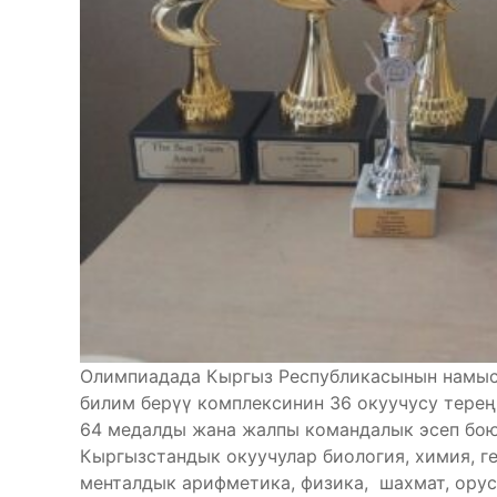
Олимпиадада Кыргыз Республикасынын намыс
билим берүү комплексинин 36 окуучусу терең 
64 медалды жана жалпы командалык эсеп бою
Кыргызстандык окуучулар биология, химия, ге
менталдык арифметика, физика, шахмат, орус