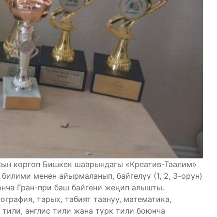
ын коргоп Бишкек шаарындагы «Креатив-Таалим»
билими менен айырмаланып, байгелүү (1, 2, 3-орун)
нча Гран-при баш байгени жеңип алышты.
ография, тарых, табият таануу, математика,
 тили, англис тили жана түрк тили боюнча