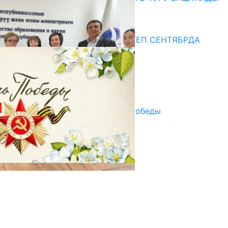
20.07.2026
Медиа
СУЗАКТА 750 ОРУНДУУ МЕКТЕП СЕНТЯБРДА
ПАЙДАЛАНУУГА БЕРИЛЕТ
07.08.2025
Улуу Жеңиштин жандуу сөзү
29.04.2025
Награды в преддверии Дня Победы
29.04.2025