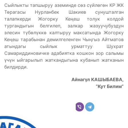
Сыйлыкты тапшыруу аземинде сөз сүйлөгөн КР ЖК
Төрагасы Нурланбек Шакиев сунушталган
талапкерди Жогорку Кеңеш толук колдой
тургандыгын белгилеп, залкар жазуучубуздун
элесин түбөлүккө калтыруу максатында Жогорку
Кеңеш тарабынан демилгеленген Чыңгыз Айтматов
атындагы сыйлык урматтуу Шухрат
Самариддиновичке адабиятка кошкон зор салымы
үчүн ыйгарылып жаткандыгына кубанып жатканын
билдирди.
Айнагүл КАШЫБАЕВА,
“Кут Билим”
Бөлүшүү
Комментарийлер