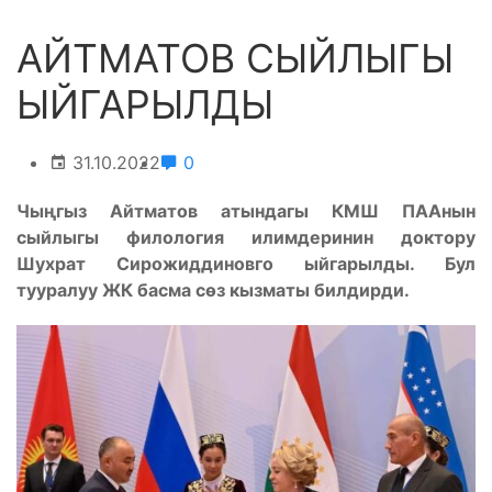
АЙТМАТОВ СЫЙЛЫГЫ
ЫЙГАРЫЛДЫ
31.10.2022
0
Чыңгыз Айтматов атындагы КМШ ПААнын
сыйлыгы филология илимдеринин доктору
Шухрат Сирожиддиновго ыйгарылды. Бул
тууралуу ЖК басма сөз кызматы билдирди.