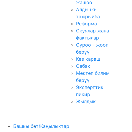
жашоо
Алдыңкы
тажрыйба
Реформа
Окуялар жана
фактылар
Суроо - жооп
берүү
Көз караш
Сабак
Мектеп билим
берүү
Эксперттик
пикир
Жылдык
Башкы бет
Жаңылыктар