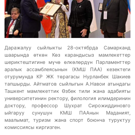
Даражалуу сыйлыкты 28-октябрда Самарканд
шаарында өткөн Көз карандысыз мамлекеттер
шериктештигине мүчө өлкөлөрдүн Парламенттер
аралык ассамблеясынын (КМШ ПАА) кезектеги
отурумунда КР ЖК төрагасы Нурланбек Шакиев
тапшырды. Айтматов сыйлыгын А.Навои атындагы
Ташкент мамлекеттик Өзбек тили жана адабияты
университетинин ректору, филология илимдеринин
доктору, профессор Шухрат Сирожиддиновго
ыйгаруу сунушун КМШ ПААнын Маданият,
маалымат, туризм жана спорт боюнча туруктуу
комиссиясы киргизген.