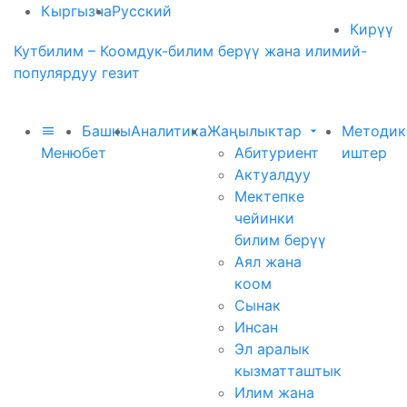
Кыргызча
Русский
Кирүү
Кутбилим – Коомдук-билим берүү жана илимий-
популярдуу гезит
Башкы
Аналитика
Жаңылыктар
Методик
Меню
бет
Абитуриент
иштер
Актуалдуу
Мектепке
чейинки
билим берүү
Аял жана
коом
Сынак
Инсан
Эл аралык
кызматташтык
Илим жана