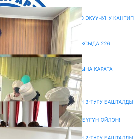
Акыркы жаңылыктар
ЖЕКЕ МЕНЧИК МЕКТЕП 2300 ОКУУЧУНУ КАНТИП
«ОКУТКАН»?
07.08.2026
ДООР ӨЗГӨРТКӨН БИЛИМ: АКСЫДА 226
МУГАЛИМ ОКУУДАН ӨТТҮ
07.08.2026
НАРЫНДА ЖАҢЫ ОКУУ ЖЫЛЫНА КАРАТА
ДАЯРДЫКТАР ТАЛКУУЛАНДЫ
07.08.2026
Абитуриент
ЖОЖДОРГО КАБЫЛ АЛУУНУН 3-ТУРУ БАШТАЛДЫ
27.07.2026
ӨЗҮҢДҮН КЕЛЕЧЕГИҢ ҮЧҮН БҮГҮН ОЙЛОН!
20.07.2026
ЖОЖДОРГО КАБЫЛ АЛУУНУН 2-ТУРУ БАШТАЛДЫ