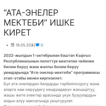
“АТА-ЭНЕЛЕР
МЕКТЕБИ” ИШКЕ
КИРЕТ
19.05.2022
0
2022-жылдын 1-октябрынан баштап Кыргыз
Республикасынын пилоттук мектепке чейинки
билим берүү жана жалпы билим берүү
уюмдарында “Ата-энелер мектеби” программасы
этап-этабы менен киргизилет.
Бул ата-энелердин балдарды тарбиялоодогу жана
аларга кам көрүүдөгү көндүмдөрүн жакшыртуу,
жашы жете электер арасында укук бузуулардын
алдын алуу максатында уюштурулат.