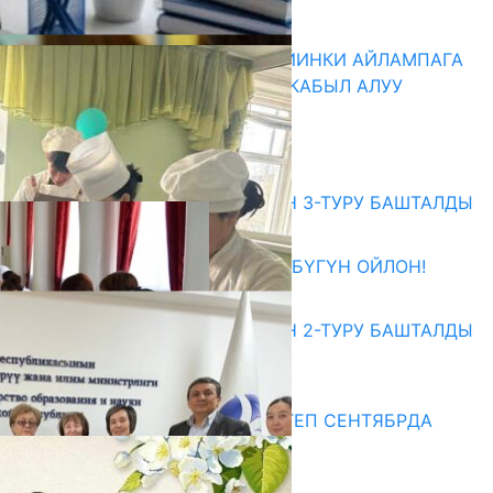
07.08.2026
ДИРЕКТОРЛОР РЕЗЕРВИ: КИЙИНКИ АЙЛАМПАГА
ЭЛЕКТРОНДУК АРЫЗДАРДЫ КАБЫЛ АЛУУ
БАШТАЛАТ
07.08.2026
Абитуриент
ЖОЖДОРГО КАБЫЛ АЛУУНУН 3-ТУРУ БАШТАЛДЫ
27.07.2026
ӨЗҮҢДҮН КЕЛЕЧЕГИҢ ҮЧҮН БҮГҮН ОЙЛОН!
20.07.2026
ЖОЖДОРГО КАБЫЛ АЛУУНУН 2-ТУРУ БАШТАЛДЫ
20.07.2026
Медиа
СУЗАКТА 750 ОРУНДУУ МЕКТЕП СЕНТЯБРДА
ПАЙДАЛАНУУГА БЕРИЛЕТ
07.08.2025