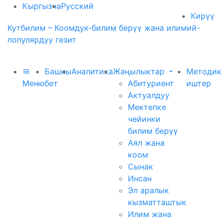
Кыргызча
Русский
Кирүү
Кутбилим – Коомдук-билим берүү жана илимий-
популярдуу гезит
Башкы
Аналитика
Жаңылыктар
Методик
Меню
бет
Абитуриент
иштер
Актуалдуу
Мектепке
чейинки
билим берүү
Аял жана
коом
Сынак
Инсан
Эл аралык
кызматташтык
Илим жана