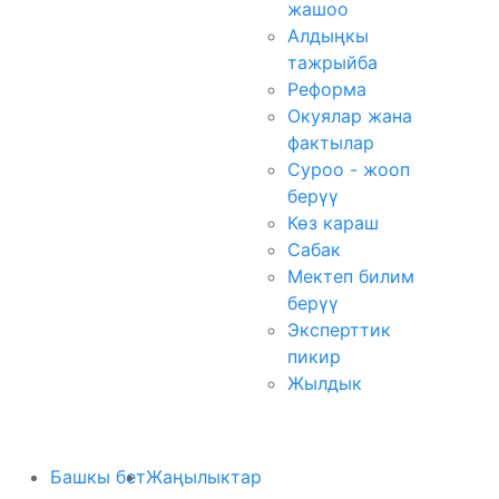
жашоо
Алдыңкы
тажрыйба
Реформа
Окуялар жана
фактылар
Суроо - жооп
берүү
Көз караш
Сабак
Мектеп билим
берүү
Эксперттик
пикир
Жылдык
Башкы бет
Жаңылыктар