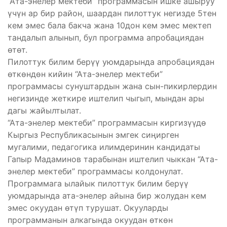
“Ата-энелер мектеби” программасын ишке ашыруу
үчүн ар бир район, шаардан пилоттук негизде 5тен
кем эмес бала бакча жана 10дон кем эмес мектеп
тандалып алынып, бул программа апробациядан
өтөт.
Пилоттук билим берүү уюмдарында апробациядан
өткөндөн кийин “Ата-энелер мектеби”
программасы сунуштардын жана сын-пикирлердин
негизинде жеткире иштелип чыгып, мындан ары
дагы жайылтылат.
“Ата-энелер мектеби” программасын киргизүүдө
Кыргыз Республикасынын эмгек сиңирген
мугалими, педагогика илимдеринин кандидаты
Гапыр Мадаминов тарабынан иштелип чыккан “Ата-
энелер мектеби” программасы колдонулат.
Программага ылайык пилоттук билим берүү
уюмдарында ата-энелер айына бир жолудан кем
эмес окуудан өтүп турушат. Окууларды
программанын алкагында окуудан өткөн