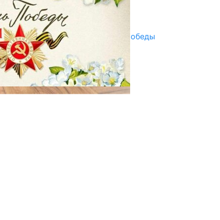
Улуу Жеңиштин жандуу сөзү
29.04.2025
Награды в преддверии Дня Победы
29.04.2025