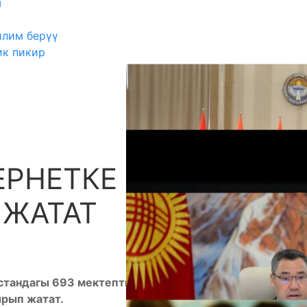
ш
илим берүү
ик пикир
ЕРНЕТКЕ КАЙРАДАН
А
ЖАТАТ
стандагы 693 мектепти кайрадан жогорку
рып жатат.