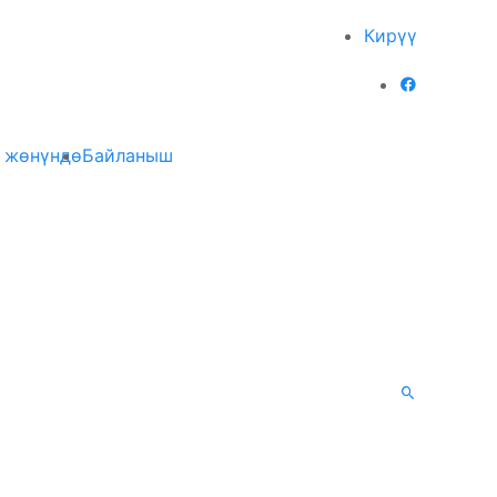
Кирүү
 жөнүндө
Байланыш