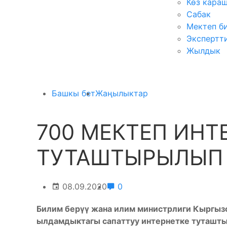
Көз кара
Сабак
Мектеп б
Экспертт
Жылдык
Башкы бет
Жаңылыктар
700 МЕКТЕП ИНТ
ТУТАШТЫРЫЛЫП 
08.09.2020
0
Билим берүү жана илим министрлиги Кыргыз
ылдамдыктагы сапаттуу интернетке туташты