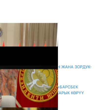
кыркы жаңылыктар
ГЕНДЕРДИК БАСМЫРЛООДОН ЖАНА ЗОРДУК-
ЗОМБУЛУКТАН КОРГОО
07.08.2026
КЫРГЫЗ ТАРЫХЫ ТАСМАДА: «БАРСБЕК
КАГАН» КӨРКӨМ ТАСМАСЫ ЖАРЫК КӨРҮҮ
АЛДЫНДА
07.08.2026