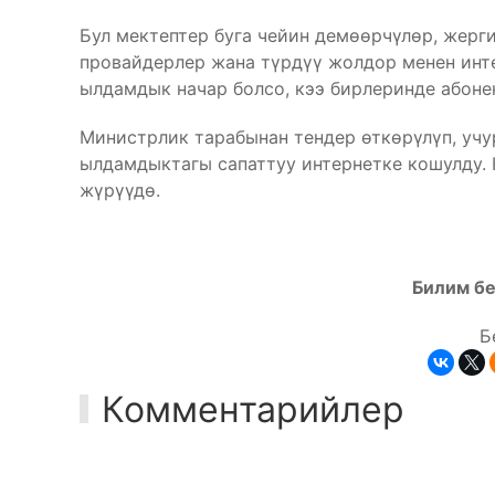
Бул мектептер буга чейин демөөрчүлөр, жер
провайдерлер жана түрдүү жолдор менен ин
ылдамдык начар болсо, кээ бирлеринде абоне
Министрлик тарабынан тендер өткөрүлүп, учу
ылдамдыктагы сапаттуу интернетке кошулду.
жүрүүдө.
Билим бе
Б
Комментарийлер