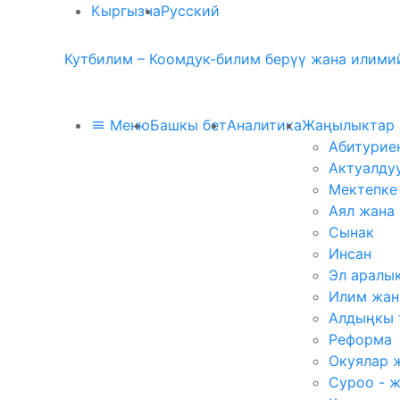
Кыргызча
Русский
Кутбилим – Коомдук-билим берүү жана илимий
Меню
Башкы бет
Аналитика
Жаңылыктар
Абитурие
Актуалду
Мектепке
Аял жана
Сынак
Инсан
Эл аралы
Илим жан
Алдыңкы 
Реформа
Окуялар 
Суроо - 