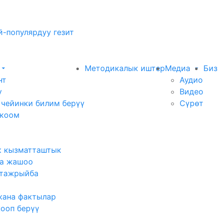
-популярдуу гезит
Методикалык иштер
Медиа
Биз
нт
Аудио
у
Видео
 чейинки билим берүү
Сүрөт
 коом
к кызматташтык
а жашоо
тажрыйба
жана фактылар
жооп берүү