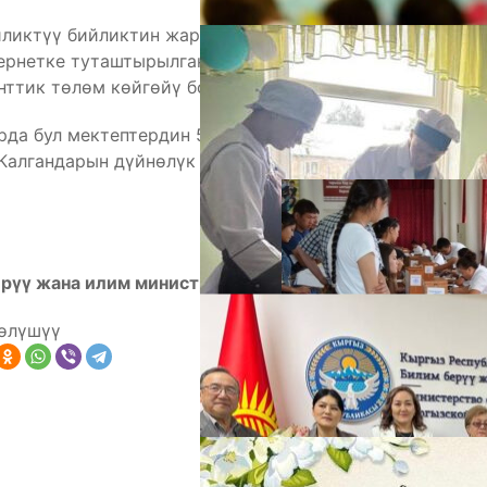
гиликтүү бийликтин жардамы менен түрдүү
тернетке туташтырылгандыктан, айрымдарында
нттик төлөм көйгөйү болгон.
А
рда бул мектептердин 509у кайрадан жогорку
 Калгандарын дүйнөлүк желеге кайра кошуу иштери
рүү жана илим министрлигинин басма сөз кызматы
өлүшүү
М