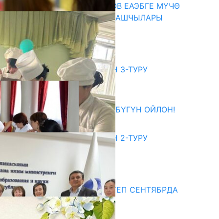
ПРЕЗИДЕНТ САДЫР ЖАПАРОВ ЕАЭБГЕ МҮЧӨ
МАМЛЕКЕТТЕРДИН ӨКМӨТ БАШЧЫЛАРЫ
МЕНЕН ЖОЛУГУШТУ
07.08.2026
битуриент
ЖОЖДОРГО КАБЫЛ АЛУУНУН 3-ТУРУ
БАШТАЛДЫ
27.07.2026
ӨЗҮҢДҮН КЕЛЕЧЕГИҢ ҮЧҮН БҮГҮН ОЙЛОН!
20.07.2026
ЖОЖДОРГО КАБЫЛ АЛУУНУН 2-ТУРУ
БАШТАЛДЫ
20.07.2026
едиа
СУЗАКТА 750 ОРУНДУУ МЕКТЕП СЕНТЯБРДА
ПАЙДАЛАНУУГА БЕРИЛЕТ
07.08.2025