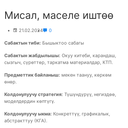
Мисал, маселе иштөө
21.02.2024
0
Сабактын тиби:
Бышыктоо сабагы
Сабактын жабдылышы:
Окуу китеби, карандаш,
сызгыч, сүрөттөр, таркатма материалдар, КТП.
Предметтик байланыш:
мекен таануу, көркөм
өнөр.
Колдонулуучу стратегия:
Түшүндүрүү, негиздөө,
моделдердин көптүгү.
Колдонулуучу ыкма:
Конкреттүү, графикалык,
абстракттуу (КГА).