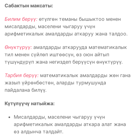
Сабактын максаты:
Билим берүү:
өтүлгөн теманы бышыктоо менен
мисалдарды, маселени чыгаруу үчүн
арифметикалык амалдарды аткаруу жана талдоо.
Өнүктүрүү:
амалдарды аткарууда математикалык
тил менен сүйлөп иштөөсүн, өз оюн айтып
түшүндүрүп жана негиздеп берүүсүн өнүктүрүү.
Тарбия берүү:
математикалык амалдарды жөн гана
жазып үйрөнбөстөн, аларды турмушунда
пайдалана билүү.
Күтүлүүчү натыйжа:
Мисалдарды, маселени чыгаруу үчүн
арифметикалык амалдарды аткара алат жана
өз алдынча талдайт.