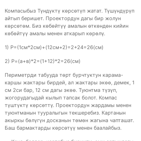
Компасыбыз Түндүктү көрсөтүп жатат. Түшүндүрүп
айтып беришет. Проектордун дагы бир жолун
көрсөтөм. Биз көбөйтүү амалын өткөндөн кийин
көбөйтүү амалы менен аткарып көрөлү.
1) Р=(1см*2см)+(12см+2)=2+24=26(см)
2) Р=(а+в)*2=(1+12)*2=26(см)
Периметрди табууда төрт бурчтуктун карама-
каршы жактары бирдей, ал жактары экөө, демек, 1
см 2си бар, 12 см дагы экөө. Туюнтма түзүп,
жогорудагыдай кылып тапсак болот. Компас
түштүктү көрсөттү. Проектордун жардамы менен
туюнтманын тууралыгын текшеребиз. Картанын
акыркы бөлүгүн досканын төмөн жагына чапташат.
Баш бармактарды көрсөтүү менен баалайбыз.