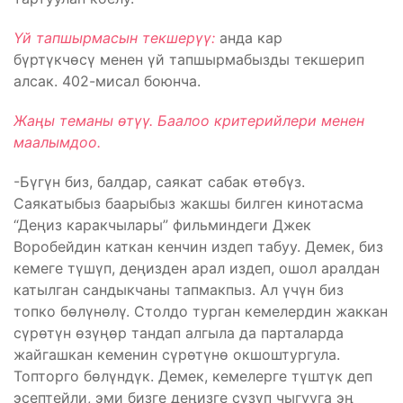
Үй тапшырмасын текшерүү:
анда кар
бүртүкчөсү менен үй тапшырмабызды текшерип
алсак. 402-мисал боюнча.
Жаңы теманы өтүү. Баалоо критерийлери менен
маалымдоо.
-Бүгүн биз, балдар, саякат сабак өтөбүз.
Саякатыбыз баарыбыз жакшы билген кинотасма
“Деңиз каракчылары” фильминдеги Джек
Воробейдин каткан кенчин издеп табуу. Демек, биз
кемеге түшүп, деңизден арал издеп, ошол аралдан
катылган сандыкчаны тапмакпыз. Ал үчүн биз
топко бөлүнөлү. Столдо турган кемелердин жаккан
сүрөтүн өзүңөр тандап алгыла да парталарда
жайгашкан кеменин сүрөтүнө окшоштургула.
Топторго бөлүндүк. Демек, кемелерге түштүк деп
эсептейли, эми бизге деңизге сүзүп чыгууга эң