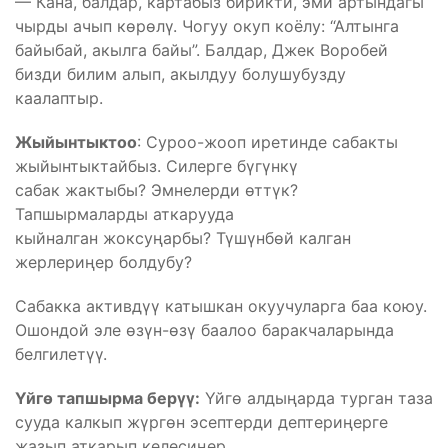
— Кана, балдар, картабыз бирикти, эми артындагы
чырды ачып көрөлү. Чогуу окуп коёлу: “Алтынга
байыбай, акылга байы”. Балдар, Джек Воробей
бизди билим алып, акылдуу болушубузду
каалаптыр.
Жыйынтыктоо
: Суроо-жооп иретинде сабакты
жыйынтыктайбыз. Силерге бүгүнкү
сабак жактыбы? Эмнелерди өттүк?
Тапшырмаларды аткарууда
кыйналган жоксуңарбы? Түшүнбөй калган
жерлериңер болдубу?
Сабакка активдүү катышкан окуучуларга баа коюу.
Ошондой эле өзүн-өзү баалоо баракчаларында
белгилетүү.
Үйгө тапшырма берүү:
Үйгө алдыңарда турган таза
сууда калкып жүргөн эсептерди дептериңерге
жазып аткарып келесиңер.