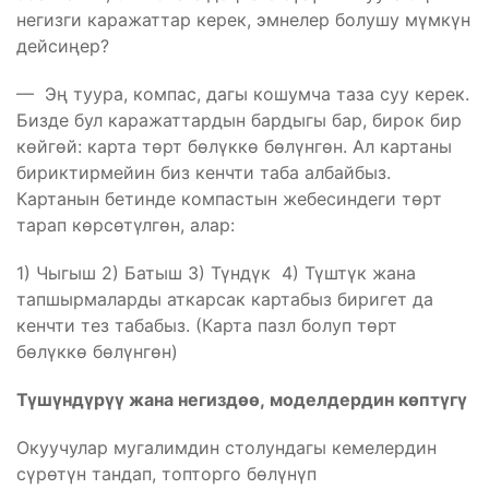
негизги каражаттар керек, эмнелер болушу мүмкүн
дейсиңер?
— Эң туура, компас, дагы кошумча таза суу керек.
Бизде бул каражаттардын бардыгы бар, бирок бир
көйгөй: карта төрт бөлүккө бөлүнгөн. Ал картаны
бириктирмейин биз кенчти таба албайбыз.
Картанын бетинде компастын жебесиндеги төрт
тарап көрсөтүлгөн, алар:
1) Чыгыш 2) Батыш 3) Түндүк 4) Түштүк жана
тапшырмаларды аткарсак картабыз биригет да
кенчти тез табабыз. (Карта пазл болуп төрт
бөлүккө бөлүнгөн)
Түшүндүрүү жана негиздөө, моделдердин көптүгү
Окуучулар мугалимдин столундагы кемелердин
сүрөтүн тандап, топторго бөлүнүп