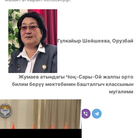
Гүлкайыр Шейшеева, Орузбай
Жумаев атындагы Чоң-Сары-Ой жалпы орто
билим берүү мектебинин башталгыч классынын
мугалими
Бөлүшүү
Комментарийлер