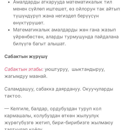
Амалдарды аткарууда математикалык тил
менен сүйлөп иштешет, өз ойлорун так айтып
түшүндүрүп жана негиздеп берүүсүн
өнүктүрүшөт.
Математикалык амалдарды жөн гана жазып
үйрөнбөстөн, аларды турмушунда пайдалана
билүүгө багыт алышат.
Сабактын жүрүшү
Сабактын этабы:
уюштуруу, шыктандыруу,
жагымдуу маанай.
Саламдашуу, сабакка даярдануу. Окуучуларды
тактоо.
— Келгиле, балдар, ордубуздан туруп кол
кармашалы, колубуздан өткөн жылуулук
жүрөгүбүзгө жетип, бири-бирибизге жылмаюу
тартуулап коёлу.