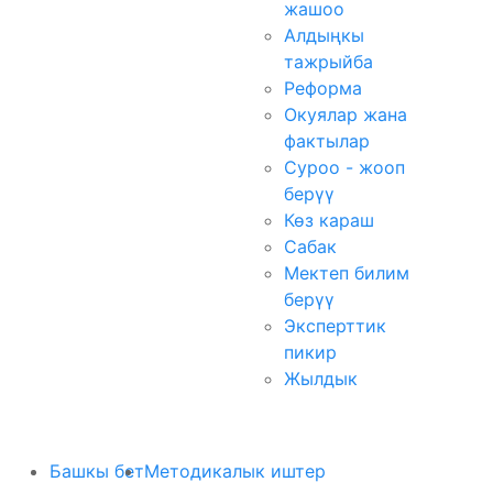
жашоо
Алдыңкы
тажрыйба
Реформа
Окуялар жана
фактылар
Суроо - жооп
берүү
Көз караш
Сабак
Мектеп билим
берүү
Эксперттик
пикир
Жылдык
Башкы бет
Методикалык иштер