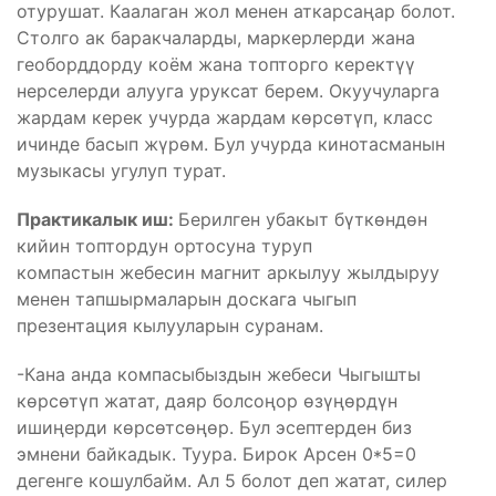
отурушат. Каалаган жол менен аткарсаңар болот.
Столго ак баракчаларды, маркерлерди жана
геоборддорду коём жана топторго керектүү
нерселерди алууга уруксат берем. Окуучуларга
жардам керек учурда жардам көрсөтүп, класс
ичинде басып жүрөм. Бул учурда кинотасманын
музыкасы угулуп турат.
Практикалык иш:
Берилген убакыт бүткөндөн
кийин топтордун ортосуна туруп
компастын жебесин магнит аркылуу жылдыруу
менен тапшырмаларын доскага чыгып
презентация кылууларын суранам.
-Кана анда компасыбыздын жебеси Чыгышты
көрсөтүп жатат, даяр болсоңор өзүңөрдүн
ишиңерди көрсөтсөңөр. Бул эсептерден биз
эмнени байкадык. Туура. Бирок Арсен 0*5=0
дегенге кошулбайм. Ал 5 болот деп жатат, силер