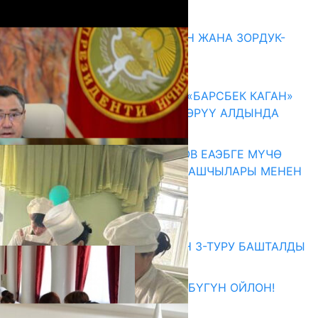
Акыркы жаңылыктар
ГЕНДЕРДИК БАСМЫРЛООДОН ЖАНА ЗОРДУК-
ЗОМБУЛУКТАН КОРГОО
07.08.2026
КЫРГЫЗ ТАРЫХЫ ТАСМАДА: «БАРСБЕК КАГАН»
КӨРКӨМ ТАСМАСЫ ЖАРЫК КӨРҮҮ АЛДЫНДА
07.08.2026
ПРЕЗИДЕНТ САДЫР ЖАПАРОВ ЕАЭБГЕ МҮЧӨ
МАМЛЕКЕТТЕРДИН ӨКМӨТ БАШЧЫЛАРЫ МЕНЕН
ЖОЛУГУШТУ
07.08.2026
Абитуриент
ЖОЖДОРГО КАБЫЛ АЛУУНУН 3-ТУРУ БАШТАЛДЫ
27.07.2026
ӨЗҮҢДҮН КЕЛЕЧЕГИҢ ҮЧҮН БҮГҮН ОЙЛОН!
20.07.2026