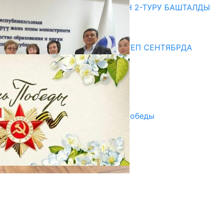
ЖОЖДОРГО КАБЫЛ АЛУУНУН 2-ТУРУ БАШТАЛДЫ
20.07.2026
Медиа
СУЗАКТА 750 ОРУНДУУ МЕКТЕП СЕНТЯБРДА
ПАЙДАЛАНУУГА БЕРИЛЕТ
07.08.2025
Улуу Жеңиштин жандуу сөзү
29.04.2025
Награды в преддверии Дня Победы
29.04.2025