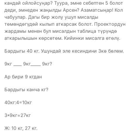
кандай ойлойсуңар? Туура, эмне себептен 5 болот
деди, эмнеден жаңылды Арсен? Азаматсыңар! Кол
чабуулар. Дагы бир жолу ушул мисалды
төмөндөгүдөй кылып аткарсак болот. Проектордун
жардамы менен бул мисалдын таблица түрүндө
аткарылышын көрсөтөм. Кийинки мисалга өтөлү.
Бардыгы 40 кг. Ушундай эле кесиндини 3кө бөлөм.
9кг ____ 9кг_____ 9кг?
Ар бири 9 кгдан
Бардыгы канча кг?
40кг:4=10кг
3*9кг=27кг
Ж: 10 кг, 27 кг.