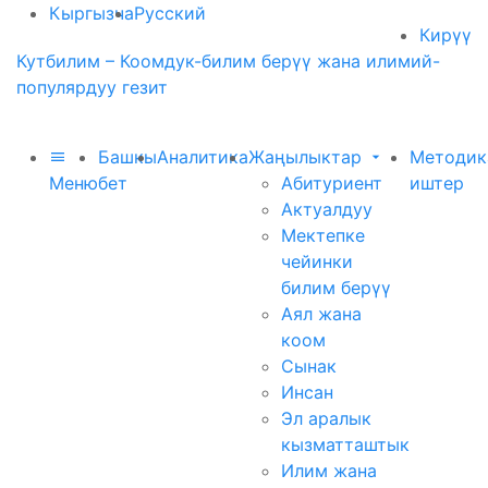
Кыргызча
Русский
Кирүү
Кутбилим – Коомдук-билим берүү жана илимий-
популярдуу гезит
Башкы
Аналитика
Жаңылыктар
Методик
Меню
бет
Абитуриент
иштер
Актуалдуу
Мектепке
чейинки
билим берүү
Аял жана
коом
Сынак
Инсан
Эл аралык
кызматташтык
Илим жана