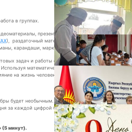
абота в группах.
А
идеоматериалы, презентация(
Презентация урока по
ТАХ
), раздаточный материал(
Раздаточный материал
тманы, карандаши, маркеры.
товых задач и работы с математическими
 Используя математический расчет,
яние на жизнь человека.
М
ебры будет необычным. Мы привыкли, что x и y —
дня за каждой цифрой будет стоять реальная
 (5 минут)
.