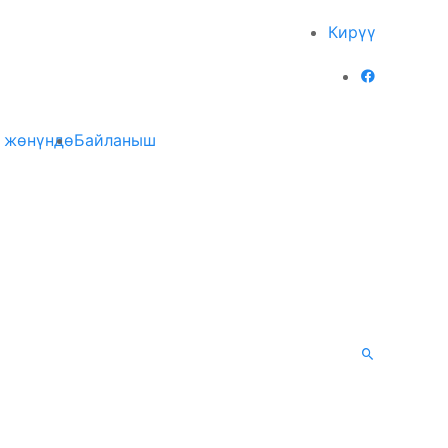
Кирүү
 жөнүндө
Байланыш