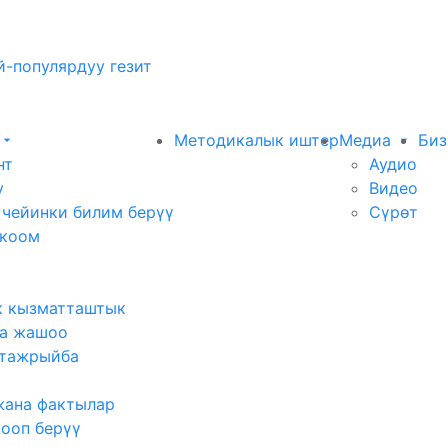
-популярдуу гезит
Методикалык иштер
Медиа
Биз
нт
Аудио
у
Видео
 чейинки билим берүү
Сүрөт
 коом
к кызматташтык
а жашоо
тажрыйба
жана фактылар
жооп берүү