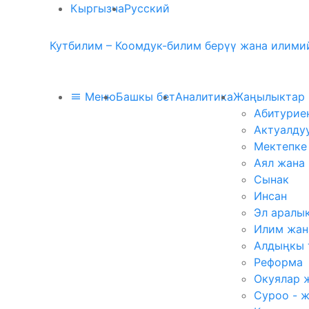
Кыргызча
Русский
Кутбилим – Коомдук-билим берүү жана илимий
Меню
Башкы бет
Аналитика
Жаңылыктар
Абитурие
Актуалду
Мектепке
Аял жана
Сынак
Инсан
Эл аралы
Илим жан
Алдыңкы 
Реформа
Окуялар 
Суроо - 