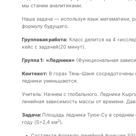
мы станем аналитиками.
Наша задача — используя язык математики, ра
формулу будущего.
Групповая работа:
Класс делится на 4 «иссле
кейс с задачей(20 минут).
Группа 1: «Ледники»
(Функциональная завис
Контекст:
В горах Тянь-Шаня сосредоточены 
ледники уменьшаются.
Учитель: Начнем с глобального. Ледники Кырг
линейная зависимость массы от времени. Дав
Задача:
Площадь ледника Туюк-Су в среднем с
2
году (S=2,4 км
).
Составьте формулу линейной функции S(t),