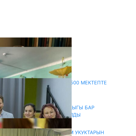
кыркы жаңылыктар
ПРЕЗИДЕНТТИН ЖАРЛЫГЫ: 500 МЕКТЕПТЕ
ШАХМАТ ИЙРИМИ АЧЫЛАТ
06.08.2026
СҮЛҮКТҮ: ӨЗГӨЧӨ МУКТАЖДЫГЫ БАР
БАЛДАР ҮЧҮН БОРБОР АЧЫЛДЫ
06.08.2026
КЫРГЫЗ ЭКСПЕРТТЕРИ АДАМ УКУКТАРЫН