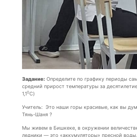
Задание:
Определите по графику периоды сам
средний прирост температуры за десятилетие, 
0
1,1
С)
Учитель: Это наши горы красивые, как вы ду
Тянь-Шаня ?
Мы живем в Бишкеке, в окружении величестве
ледники — это «аккумуляторы» пресной воды