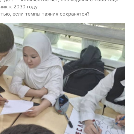
ик к 2030 году.
стью, если темпы таяния сохранятся?