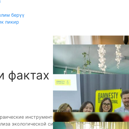
ш
илим берүү
ик пикир
и фактах
А
9 Г. класс, алгебра
раические инструменты (функции, прогрессии,
ализа экологической ситуации.