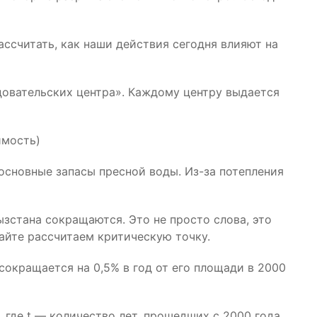
ссчитать, как наши действия сегодня влияют на
довательских центра». Каждому центру выдается
имость)
основные запасы пресной воды. Из-за потепления
ызстана сокращаются. Это не просто слова, это
айте рассчитаем критическую точку.
окращается на 0,5% в год от его площади в 2000
 где t — количество лет, прошедших с 2000 года.