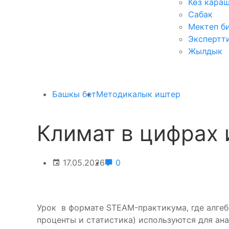
Көз кара
Сабак
Мектеп б
Экспертт
Жылдык
Башкы бет
Методикалык иштер
Климат в цифрах 
17.05.2026
0
Урок в формате STEAM-практикума, где алгеб
проценты и статистика) используются для ан