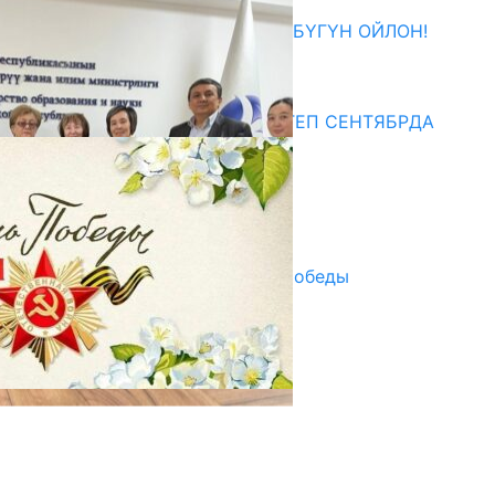
ӨЗҮҢДҮН КЕЛЕЧЕГИҢ ҮЧҮН БҮГҮН ОЙЛОН!
20.07.2026
Медиа
СУЗАКТА 750 ОРУНДУУ МЕКТЕП СЕНТЯБРДА
ПАЙДАЛАНУУГА БЕРИЛЕТ
07.08.2025
Улуу Жеңиштин жандуу сөзү
29.04.2025
Награды в преддверии Дня Победы
29.04.2025