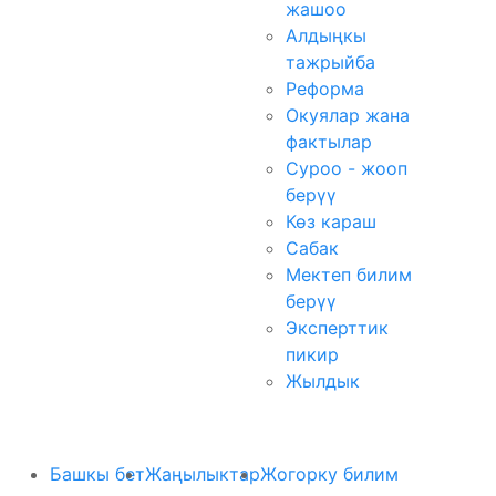
жашоо
Алдыңкы
тажрыйба
Реформа
Окуялар жана
фактылар
Суроо - жооп
берүү
Көз караш
Сабак
Мектеп билим
берүү
Эксперттик
пикир
Жылдык
Башкы бет
Жаңылыктар
Жогорку билим