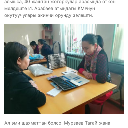
алышса, 40 жаштан жогоркулар арасында өткөн
мелдеште И. Арабаев атындагы КМУнун
окутуучулары экинчи орунду ээлешти.
Ал эми шахматтан болсо, Мурзаев Тагай жана