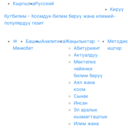
Кыргызча
Русский
Кирүү
Кутбилим – Коомдук-билим берүү жана илимий-
популярдуу гезит
Башкы
Аналитика
Жаңылыктар
Методик
Меню
бет
Абитуриент
иштер
Актуалдуу
Мектепке
чейинки
билим берүү
Аял жана
коом
Сынак
Инсан
Эл аралык
кызматташтык
Илим жана