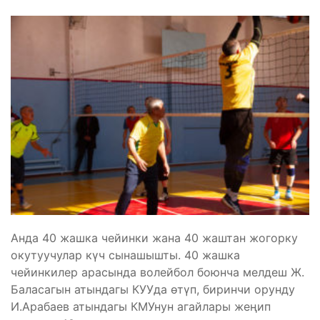
Анда 40 жашка чейинки жана 40 жаштан жогорку
окутуучулар күч сынашышты. 40 жашка
чейинкилер арасында волейбол боюнча мелдеш Ж.
Баласагын атындагы КУУда өтүп, биринчи орунду
И.Арабаев атындагы КМУнун агайлары жеңип