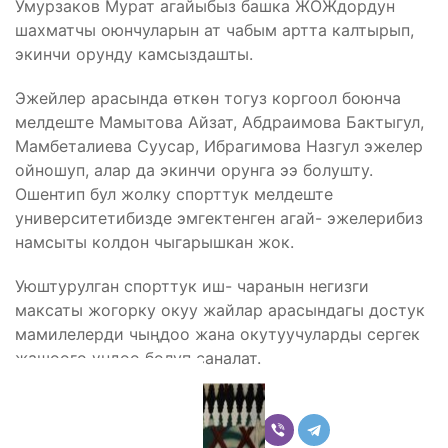
Умурзаков Мурат агайыбыз башка ЖОЖдордун
шахматчы оюнчуларын ат чабым артта калтырып,
экинчи орунду камсыздашты.
Эжейлер арасында өткөн тогуз коргоол боюнча
мелдеште Мамытова Айзат, Абдраимова Бактыгул,
Мамбеталиева Суусар, Ибрагимова Назгул эжелер
ойношуп, алар да экинчи орунга ээ болушту.
Ошентип бул жолку спорттук мелдеште
университетибизде эмгектенген агай- эжелерибиз
намсыты колдон чыгарышкан жок.
Уюштурулган спорттук иш- чаранын негизги
максаты жогорку окуу жайлар арасындагы достук
мамилелерди чыңдоо жана окутуучуларды сергек
жашоого үндөө болуп саналат.
Бөлүшүү