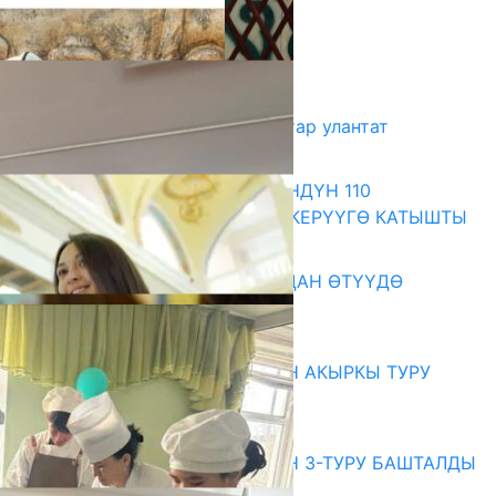
Комментарийлер
Акыркы жаңылыктар
Кыргыз-өзбек достугун жаштар улантат
10.08.2026
МАМЛЕКЕТТИК КАТЧЫ ҮРКҮНДҮН 110
ЖЫЛДЫГЫНА АРНАЛГАН ЭСКЕРҮҮГӨ КАТЫШТЫ
10.08.2026
199 ТРЕНЕР МУГАЛИМ ОКУУДАН ӨТҮҮДӨ
10.08.2026
Абитуриент
ЖОЖДОРГО КАБЫЛ АЛУУНУН АКЫРКЫ ТУРУ
СТАРТ АЛДЫ
10.08.2026
ЖОЖДОРГО КАБЫЛ АЛУУНУН 3-ТУРУ БАШТАЛДЫ
27.07.2026