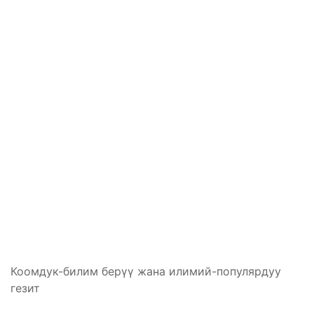
Коомдук-билим берүү жана илимий-популярдуу
гезит