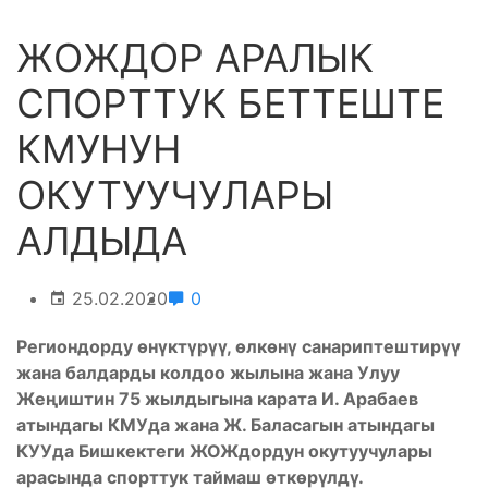
ЖОЖДОР АРАЛЫК
СПОРТТУК БЕТТЕШТЕ
КМУНУН
ОКУТУУЧУЛАРЫ
АЛДЫДА
25.02.2020
0
Региондорду өнүктүрүү, өлкөнү санариптештирүү
жана балдарды колдоо жылына жана Улуу
Жеңиштин 75 жылдыгына карата И. Арабаев
атындагы КМУда жана Ж. Баласагын атындагы
КУУда Бишкектеги ЖОЖдордун окутуучулары
арасында спорттук таймаш өткөрүлдү.