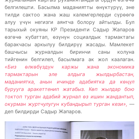
белгилешти. Басылма маданиятты өнүктүрүү, эне
тилди сактоо жана жаш калемгерлерди сүрөөгө
алуу үчүн негизги аянтча болору айтылды. Бул
тарыхый окуяны КР Президенти Садыр Жапаров
өзгөчө кубаттап, өзүнүн социалдык тармактагы
баракчасы аркылуу билдирүү жасады. Мамлекет
башчысы журналдын биринчи саны колуна
тийгенин белгилеп, басылмага ак жол каалаган.
«Биз өлкөбүздүн каржы жана экономика
тармактарын эле алдыга жылдырбастан,
маданиятка, анын ичинде адабиятка да көңүл
бурууга аракеттенип жатабыз. Көп жылдар бою
токтоп турган адабий журнал өз ишин жандантып,
окурман журтчулугун кубандырып турган кези»,
—
деп билдирди Садыр Жапаров.