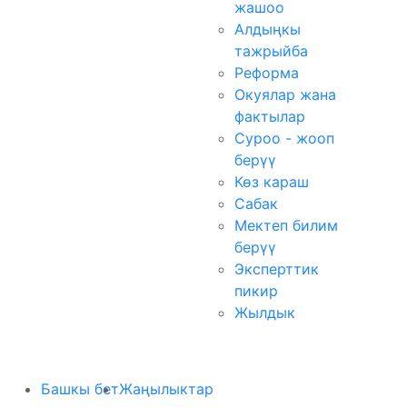
жашоо
Алдыңкы
тажрыйба
Реформа
Окуялар жана
фактылар
Суроо - жооп
берүү
Көз караш
Сабак
Мектеп билим
берүү
Эксперттик
пикир
Жылдык
Башкы бет
Жаңылыктар