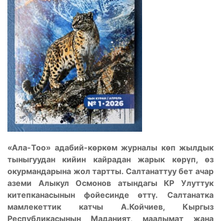
«Ала-Тоо» адабий-көркөм журналы көп жылдык
тыныгуудан кийин кайрадан жарык көрүп, өз
окурмандарына жол тартты. Салтанаттуу бет ачар
аземи Алыкул Осмонов атындагы КР Улуттук
китепканасынын фойесинде өттү.
Салтанатка
мамлекеттик катчы А.Койчиев, Кыргыз
Республикасынын Маданият, маалымат жана