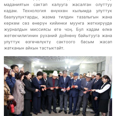
маданиятын сактап калууга жасалган олуттуу
кадам. Технология өнүккөн кылымда улуттук
баалуулуктарды, жазма тилдин тазалыгын жана
көркөм сөз өнөрүн кийинки муунга жеткирүүдө
журналдын миссиясы өтө чоң. Бул кадам өлкө
жетекчилигинин руханий дүйнөнү байытууга жана
улуттук өзгөчөлүктү сактоого басым жасап
жатканын айкын тастыктайт.