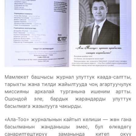
Мамлекет башчысы журнал улуттук каада-салтты,
тарыхты жана тилди жайылтууда чоң агартуучулук
миссияны аркалай турганына ишеним артты.
Ошондой эле, бардык жарандарды улуттук
басылмага жазылууга чакырды.
«Ала-Тоо» журналынын кайтып келиши — жөн гана
басылманын жанданышы эмес, бул өлкөдөгү
санариптештирүү заманында китеп окуу