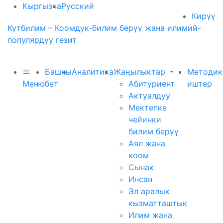
Кыргызча
Русский
Кирүү
Кутбилим – Коомдук-билим берүү жана илимий-
популярдуу гезит
Башкы
Аналитика
Жаңылыктар
Методик
Меню
бет
Абитуриент
иштер
Актуалдуу
Мектепке
чейинки
билим берүү
Аял жана
коом
Сынак
Инсан
Эл аралык
кызматташтык
Илим жана