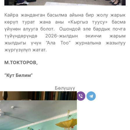
Кайра жанданган басылма айына бир жолу жарык
көрүп турат жана аны «Кыргыз туусу» басма
үйүнөн алууга болот. Ошондой эле бардык почта
түйүндөрүндө 2026-жылдын экинчи жарым
жылдыгы үчүн “Ала Тоо” журналына жазылуу
жүргүзүлүп жатат.
М.ТОКТОРОВ,
“Кут Билим”
Бөлүшүү
Комментарийлер
Акыркы жаңылыктар