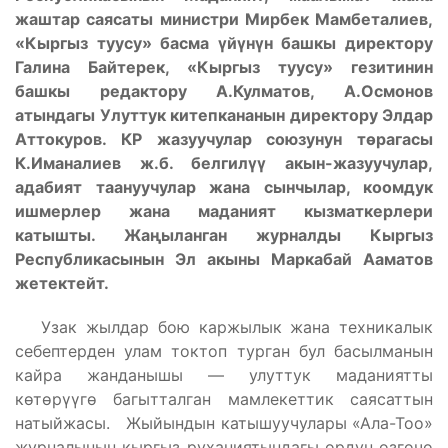
жаштар саясаты министри Мирбек Мамбеталиев,
«Кыргыз туусу» басма үйүнүн башкы директору
Галина Байтерек, «Кыргыз туусу» гезитинин
башкы редактору А.Кулматов, А.Осмонов
атындагы Улуттук китепкананын директору Элдар
Аттокуров. КР жазуучулар союзунун төрагасы
К.Иманалиев ж.б. белгилүү акын-жазуучулар,
адабият таануучулар жана сынчылар, коомдук
ишмерлер жана маданият кызматкерлери
катышты. Жаңыланган журналды Кыргыз
Республикасынын Эл акыны Маркабай Ааматов
жетектейт.
Узак жылдар бою каржылык жана техникалык
себептерден улам токтоп турган бул басылманын
кайра жанданышы — улуттук маданиятты
көтөрүүгө багытталган мамлекеттик саясаттын
натыйжасы. Жыйындын катышуучулары «Ала-Тоо»
журналынын кыргыз руханиятындагы ордун өзгөчө