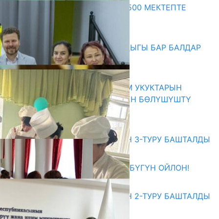
ПРЕЗИДЕНТТИН ЖАРЛЫГЫ: 500 МЕКТЕПТЕ
ШАХМАТ ИЙРИМИ АЧЫЛАТ
06.08.2026
СҮЛҮКТҮ: ӨЗГӨЧӨ МУКТАЖДЫГЫ БАР БАЛДАР
ҮЧҮН БОРБОР АЧЫЛДЫ
06.08.2026
КЫРГЫЗ ЭКСПЕРТТЕРИ АДАМ УКУКТАРЫН
ОКУТУУ ТАЖРЫЙБАСЫ МЕНЕН БӨЛҮШҮШТҮ
06.08.2026
Абитуриент
ЖОЖДОРГО КАБЫЛ АЛУУНУН 3-ТУРУ БАШТАЛДЫ
27.07.2026
ӨЗҮҢДҮН КЕЛЕЧЕГИҢ ҮЧҮН БҮГҮН ОЙЛОН!
20.07.2026
ЖОЖДОРГО КАБЫЛ АЛУУНУН 2-ТУРУ БАШТАЛДЫ
20.07.2026