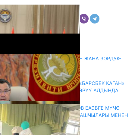
Бөлүшүү
Комментарийлер
Акыркы жаңылыктар
ГЕНДЕРДИК БАСМЫРЛООДОН ЖАНА ЗОРДУК-
ЗОМБУЛУКТАН КОРГОО
07.08.2026
КЫРГЫЗ ТАРЫХЫ ТАСМАДА: «БАРСБЕК КАГАН»
КӨРКӨМ ТАСМАСЫ ЖАРЫК КӨРҮҮ АЛДЫНДА
07.08.2026
ПРЕЗИДЕНТ САДЫР ЖАПАРОВ ЕАЭБГЕ МҮЧӨ
МАМЛЕКЕТТЕРДИН ӨКМӨТ БАШЧЫЛАРЫ МЕНЕН
ЖОЛУГУШТУ
07.08.2026