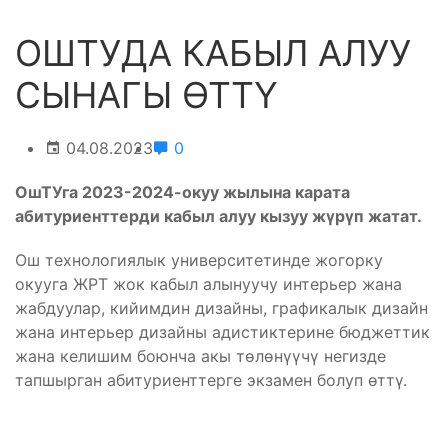
ОШТУДА КАБЫЛ АЛУУ
СЫНАГЫ ӨТТҮ
04.08.2023
0
ОшТУга 2023-2024-окуу жылына карата
абитуриенттерди кабыл алуу кызуу жүрүп жатат.
Ош технологиялык университетинде жогорку
окууга ЖРТ жок кабыл алынуучу интерьер жана
жабдуулар, кийимдин дизайны, графикалык дизайн
жана интерьер дизайны адистиктерине бюджеттик
жана келишим боюнча акы төлөнүүчү негизде
тапшырган абитуриенттерге экзамен болуп өттү.