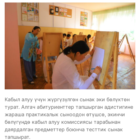
Кабыл алуу үчүн жүргүзүлгөн сынак эки бөлүктөн
турат. Алгач абитуриенттер тапшырган адистигине
жараша практикалык сыноодон өтүшсө, экинчи
бөлүгүндө кабыл алуу комиссиясы тарабынан
даярдалган предметтер боюнча тесттик сынак
тапшырат.