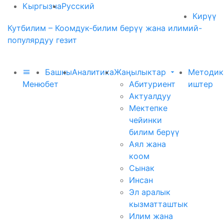
Кыргызча
Русский
Кирүү
Кутбилим – Коомдук-билим берүү жана илимий-
популярдуу гезит
Башкы
Аналитика
Жаңылыктар
Методик
Меню
бет
Абитуриент
иштер
Актуалдуу
Мектепке
чейинки
билим берүү
Аял жана
коом
Сынак
Инсан
Эл аралык
кызматташтык
Илим жана