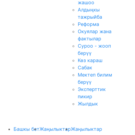
жашоо
Алдыңкы
тажрыйба
Реформа
Окуялар жана
фактылар
Суроо - жооп
берүү
Көз караш
Сабак
Мектеп билим
берүү
Эксперттик
пикир
Жылдык
Башкы бет
Жаңылыктар
Жаңылыктар