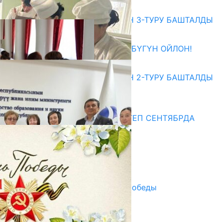
Абитуриент
ЖОЖДОРГО КАБЫЛ АЛУУНУН 3-ТУРУ БАШТАЛДЫ
27.07.2026
ӨЗҮҢДҮН КЕЛЕЧЕГИҢ ҮЧҮН БҮГҮН ОЙЛОН!
20.07.2026
ЖОЖДОРГО КАБЫЛ АЛУУНУН 2-ТУРУ БАШТАЛДЫ
20.07.2026
Медиа
СУЗАКТА 750 ОРУНДУУ МЕКТЕП СЕНТЯБРДА
ПАЙДАЛАНУУГА БЕРИЛЕТ
07.08.2025
Улуу Жеңиштин жандуу сөзү
29.04.2025
Награды в преддверии Дня Победы
29.04.2025