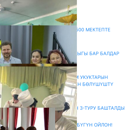
Комментарийлер
Акыркы жаңылыктар
ПРЕЗИДЕНТТИН ЖАРЛЫГЫ: 500 МЕКТЕПТЕ
ШАХМАТ ИЙРИМИ АЧЫЛАТ
06.08.2026
СҮЛҮКТҮ: ӨЗГӨЧӨ МУКТАЖДЫГЫ БАР БАЛДАР
ҮЧҮН БОРБОР АЧЫЛДЫ
06.08.2026
КЫРГЫЗ ЭКСПЕРТТЕРИ АДАМ УКУКТАРЫН
ОКУТУУ ТАЖРЫЙБАСЫ МЕНЕН БӨЛҮШҮШТҮ
06.08.2026
Абитуриент
ЖОЖДОРГО КАБЫЛ АЛУУНУН 3-ТУРУ БАШТАЛДЫ
27.07.2026
ӨЗҮҢДҮН КЕЛЕЧЕГИҢ ҮЧҮН БҮГҮН ОЙЛОН!