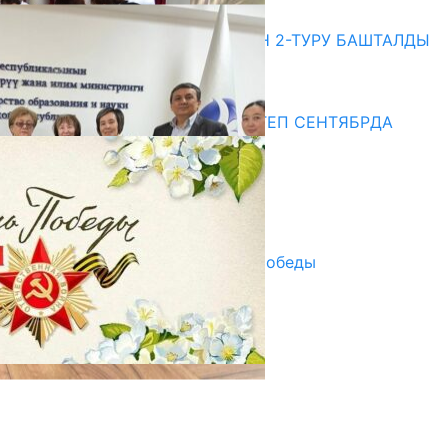
20.07.2026
ЖОЖДОРГО КАБЫЛ АЛУУНУН 2-ТУРУ БАШТАЛДЫ
20.07.2026
Медиа
СУЗАКТА 750 ОРУНДУУ МЕКТЕП СЕНТЯБРДА
ПАЙДАЛАНУУГА БЕРИЛЕТ
07.08.2025
Улуу Жеңиштин жандуу сөзү
29.04.2025
Награды в преддверии Дня Победы
29.04.2025