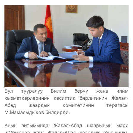
Бул тууралуу Билим берүү жана илим
кызматкерлеринин кесиптик бирлигинин Жалал-
Абад шаардык комитетинин төрагасы
М.Мамасыдыков билдирди.
Анын айтымында Жалал-Абад шаарынын мэри
Э.Ормоков жана Жалал-Абад шаардык кеңешинин