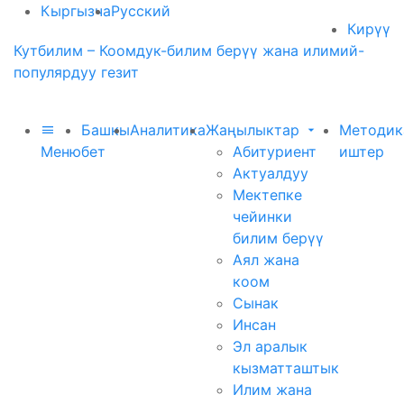
Кыргызча
Русский
Кирүү
Кутбилим – Коомдук-билим берүү жана илимий-
популярдуу гезит
Башкы
Аналитика
Жаңылыктар
Методик
Меню
бет
Абитуриент
иштер
Актуалдуу
Мектепке
чейинки
билим берүү
Аял жана
коом
Сынак
Инсан
Эл аралык
кызматташтык
Илим жана