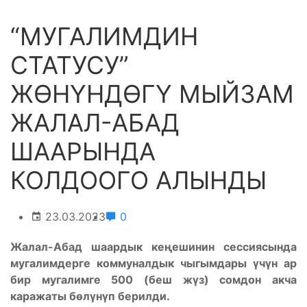
“МУГАЛИМДИН
СТАТУСУ”
ЖӨНҮНДӨГҮ МЫЙЗАМ
ЖАЛАЛ-АБАД
ШААРЫНДА
КОЛДООГО АЛЫНДЫ
23.03.2023
0
Жалал-Абад шаардык кеңешинин сессиясында
мугалимдерге коммуналдык чыгымдары үчүн ар
бир мугалимге 500 (беш жүз) сомдон акча
каражаты бөлүнүп берилди.