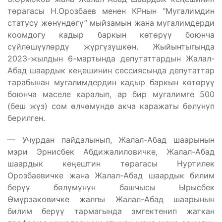
төрагасы Н.Орозбаев менен КРнын “Мугалимдин
статусу жөнүндөгү” мыйзамын жана мугалимдерди
коомдогу кадыр баркын көтөрүү боюнча
сүйлөшүүлөрдү жүргүзүшкөн. Жыйынтыгында
2023-жылдын 6-мартында депутаттардын Жалал-
Абад шаардык кеңешинин сессиясында депутаттар
тарабынан мугалимдердин кадыр баркын көтөрүү
боюнча маселе каралып, ар бир мугалимге 500
(беш жүз) сом өлчөмүндө акча каражаты бөлүнүп
берилген.
— Учурдан пайдалынып, Жалал-Абад шаарынын
мэри Эрнисбек Абдижалиловичке, Жалал-Абад
шаардык кеңештин төрагасы Нуртилек
Орозбаевичке жана Жалал-Абад шаардык билим
берүү бөлүмүнүн башчысы Ырысбек
Өмүрзаковичке жалпы Жалал-Абад шаарынын
билим берүү тармагында эмгектенип жаткан