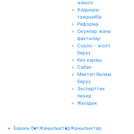
жашоо
Алдыңкы
тажрыйба
Реформа
Окуялар жана
фактылар
Суроо - жооп
берүү
Көз караш
Сабак
Мектеп билим
берүү
Эксперттик
пикир
Жылдык
Башкы бет
Жаңылыктар
Жаңылыктар