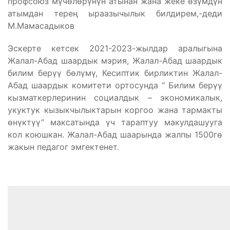
профсоюз мүчөлөрүнүн атынан жана жеке өзүмдүн
атымдан терең ыраазычылык билдирем,-деди
М.Мамасадыков
Эскерте кетсек 2021-2023-жылдар аралыгына
Жалал-Абад шаардык мэрия, Жалал-Абад шаардык
билим берүү бөлүмү, Кесиптик бирликтин Жалал-
Абад шаардык комитети ортосунда “ Билим берүү
кызматкерлеринин социалдык – экономикалык,
укуктук кызыкчылыктарын коргоо жана тармакты
өнүктүү” максатында үч тараптуу макулдашууга
кол коюшкан. Жалал-Абад шаарында жалпы 1500гө
жакын педагог эмгектенет.