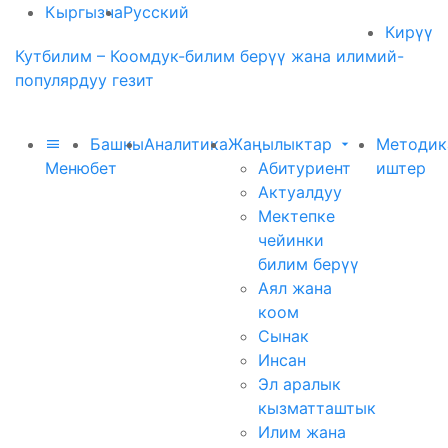
Кыргызча
Русский
Кирүү
Кутбилим – Коомдук-билим берүү жана илимий-
популярдуу гезит
Башкы
Аналитика
Жаңылыктар
Методик
Меню
бет
Абитуриент
иштер
Актуалдуу
Мектепке
чейинки
билим берүү
Аял жана
коом
Сынак
Инсан
Эл аралык
кызматташтык
Илим жана