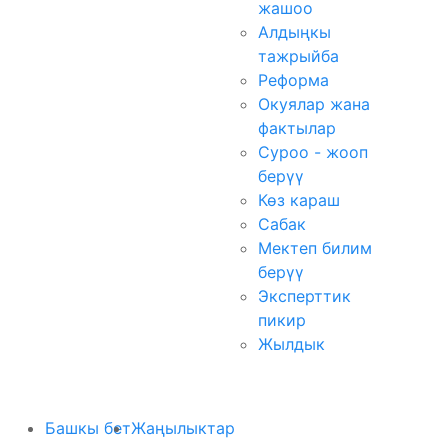
жашоо
Алдыңкы
тажрыйба
Реформа
Окуялар жана
фактылар
Суроо - жооп
берүү
Көз караш
Сабак
Мектеп билим
берүү
Эксперттик
пикир
Жылдык
Башкы бет
Жаңылыктар