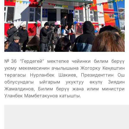
№36 “Гердегей” мектепке чейинки билим берүү
уюму мекемесинин ачылышына Жогорку Кеңештин
төрагасы Нурланбек Шакиев, Президенттин Ош
облусундагы ыйгарым укуктуу өкүлү Зиядин
Жамалдинов, Билим берүү жана илим министри
Уланбек Мамбетакунов катышты.