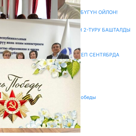
27.07.2026
ӨЗҮҢДҮН КЕЛЕЧЕГИҢ ҮЧҮН БҮГҮН ОЙЛОН!
20.07.2026
ЖОЖДОРГО КАБЫЛ АЛУУНУН 2-ТУРУ БАШТАЛДЫ
20.07.2026
Медиа
СУЗАКТА 750 ОРУНДУУ МЕКТЕП СЕНТЯБРДА
ПАЙДАЛАНУУГА БЕРИЛЕТ
07.08.2025
Улуу Жеңиштин жандуу сөзү
29.04.2025
Награды в преддверии Дня Победы
29.04.2025