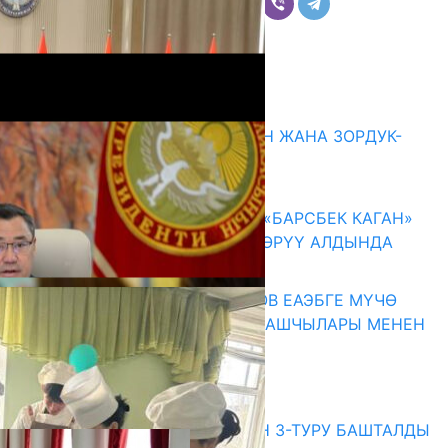
Комментарийлер
Акыркы жаңылыктар
ГЕНДЕРДИК БАСМЫРЛООДОН ЖАНА ЗОРДУК-
ЗОМБУЛУКТАН КОРГОО
07.08.2026
КЫРГЫЗ ТАРЫХЫ ТАСМАДА: «БАРСБЕК КАГАН»
КӨРКӨМ ТАСМАСЫ ЖАРЫК КӨРҮҮ АЛДЫНДА
07.08.2026
ПРЕЗИДЕНТ САДЫР ЖАПАРОВ ЕАЭБГЕ МҮЧӨ
МАМЛЕКЕТТЕРДИН ӨКМӨТ БАШЧЫЛАРЫ МЕНЕН
ЖОЛУГУШТУ
07.08.2026
Абитуриент
ЖОЖДОРГО КАБЫЛ АЛУУНУН 3-ТУРУ БАШТАЛДЫ