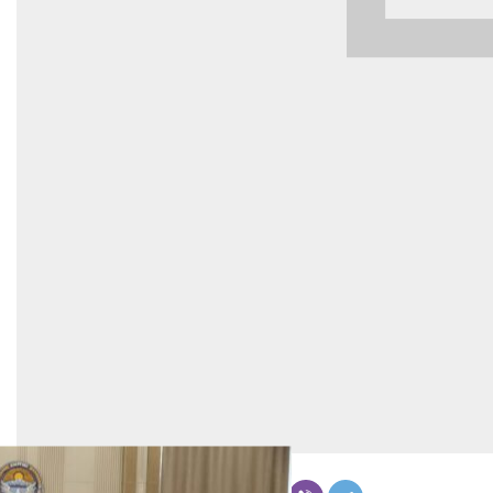
Бөлүшүү