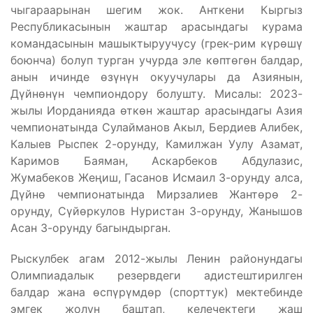
чыгараарынан шегим жок. Анткени Кыргыз
Республикасынын жаштар арасындагы курама
командасынын машыктыруучусу (грек-рим күрөшү
боюнча) болуп турган учурда эле көптөгөн балдар,
анын ичинде өзүнүн окуучулары да Азиянын,
Дүйнөнүн чемпиондору болушту. Мисалы: 2023-
жылы Иорданияда өткөн жаштар арасындагы Азия
чемпионатында Сулайманов Акыл, Бердиев Алибек,
Калыев Рыспек 2-орунду, Камилжан Уулу Азамат,
Каримов Баяман, Аскарбеков Абдулазис,
Жумабеков Жеңиш, Гасанов Исмаил 3-орунду алса,
Дүйнө чемпионатында Мирзалиев Жантөрө 2-
орунду, Сүйөркулов Нуристан 3-орунду, Жанышов
Асан 3-орунду багындырган.
Рыскулбек агам 2012-жылы Ленин районундагы
Олимпиадалык резервдеги адистештирилген
балдар жана өспүрүмдөр (спорттук) мектебинде
эмгек жолун баштап, келечектеги жаш