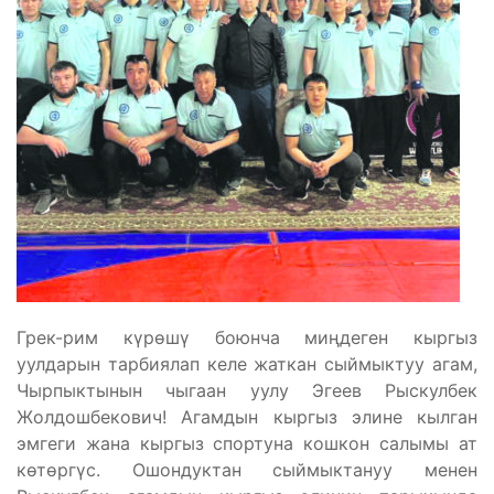
Грек-рим күрөшү боюнча миңдеген кыргыз
уулдарын тарбиялап келе жаткан сыймыктуу агам,
Чырпыктынын чыгаан уулу Эгеев Рыскулбек
Жолдошбекович! Агамдын кыргыз элине кылган
эмгеги жана кыргыз спортуна кошкон салымы ат
көтөргүс. Ошондуктан сыймыктануу менен