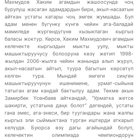
Махмудов Хаким агамдын жашоосунда чоң
бурулуш жасаган адамдардын бири, акыл-насаатын
айткан устаты катары чоң эмгек жумшады. Бул
адам менен бүгүнкү күнгө чейин ата-баладай
мамиледе жүргөндүгүнө кызыкпаган кыргыз
баласы жоктур. Көрсө, Хаким Махмудович агамдын
келечекте кыргыздын мыкты уулу, мыкты
машыктыруучусу болооруна көзү жетип 1998-
жылдан 2006-жылга чейин жанында алып жүрүп,
акыл-насаатын айтып, туура багытын көрсөтүп
келген тура. Мындай эмгеги сиңген
машыктыруучунун ишенимине, урмат-сыйына
татыган агам кандай бактылуу адам. Төкмө акын
Замирбек Үсөнбаев айткандай, “Урматка жетсе
шакирти, устатына даңк болот” дегендей, устаты
гана эмес, ата-энеси, бир туугандары жана жалпы
кыргыз эли сыймыктана турган иштерди аткарып
келүүдө. Буюрса өзү дагы агайындай болуп,
келечектин олимпиада чемпиондорун