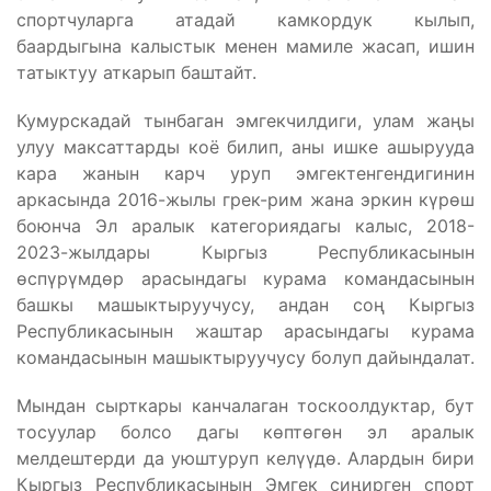
спортчуларга атадай камкордук кылып,
баардыгына калыстык менен мамиле жасап, ишин
татыктуу аткарып баштайт.
Кумурскадай тынбаган эмгекчилдиги, улам жаңы
улуу максаттарды коё билип, аны ишке ашырууда
кара жанын карч уруп эмгектенгендигинин
аркасында 2016-жылы грек-рим жана эркин күрөш
боюнча Эл аралык категориядагы калыс, 2018-
2023-жылдары Кыргыз Республикасынын
өспүрүмдөр арасындагы курама командасынын
башкы машыктыруучусу, андан соң Кыргыз
Республикасынын жаштар арасындагы курама
командасынын машыктыруучусу болуп дайындалат.
Мындан сырткары канчалаган тоскоолдуктар, бут
тосуулар болсо дагы көптөгөн эл аралык
мелдештерди да уюштуруп келүүдө. Алардын бири
Кыргыз Республикасынын Эмгек сиңирген спорт