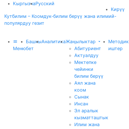
Кыргызча
Русский
Кирүү
Кутбилим – Коомдук-билим берүү жана илимий-
популярдуу гезит
Башкы
Аналитика
Жаңылыктар
Методик
Меню
бет
Абитуриент
иштер
Актуалдуу
Мектепке
чейинки
билим берүү
Аял жана
коом
Сынак
Инсан
Эл аралык
кызматташтык
Илим жана