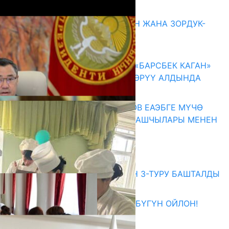
Акыркы жаңылыктар
ГЕНДЕРДИК БАСМЫРЛООДОН ЖАНА ЗОРДУК-
ЗОМБУЛУКТАН КОРГОО
07.08.2026
КЫРГЫЗ ТАРЫХЫ ТАСМАДА: «БАРСБЕК КАГАН»
КӨРКӨМ ТАСМАСЫ ЖАРЫК КӨРҮҮ АЛДЫНДА
07.08.2026
ПРЕЗИДЕНТ САДЫР ЖАПАРОВ ЕАЭБГЕ МҮЧӨ
МАМЛЕКЕТТЕРДИН ӨКМӨТ БАШЧЫЛАРЫ МЕНЕН
ЖОЛУГУШТУ
07.08.2026
Абитуриент
ЖОЖДОРГО КАБЫЛ АЛУУНУН 3-ТУРУ БАШТАЛДЫ
27.07.2026
ӨЗҮҢДҮН КЕЛЕЧЕГИҢ ҮЧҮН БҮГҮН ОЙЛОН!
20.07.2026