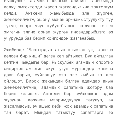
Рыскулбек агамдын кыргыз элинин тарыхында
калчу эмгектерди жасап жаткандыгына токтолгум
келди. Анткени жаныбызда эле жүргөн,
жөнөкөйлүктү, ошону менен ар-намыстуулукту туу
тутуп, спорт үчүн күйүп-бышып, колунан келген
эмгегин элине арнап жүргөн инсандарыбызга өз
учурунда баа берип койгондон жазганабыз.
Элибизде “Баатырдын атын алыстан ук, жанына
келсең бир киши” деген кеп айтылат. Бул айтылган
кептин чындыгы бар. Рыскулбек агамдын спортко
сиңирген эмгегин окуп, угуп жүргөндөр жанына
даап барып, сүйлөшүү өтө эле кыйын го деп
ойлошот. Бирок жакындан билген адамдар анын
жөнөкөйлүгүнө, адамдык сапатына жогору баа
берип келишет. Анткени бир сүйлөшкөн адам
жүзүнөн, көзүнөн мээримдүүлүк төгүлүп, эч
жасалмасыз, эч ашык кеби жок адамдык сапатына
таң берет. Мындай татыктуу сапаттарга ээ