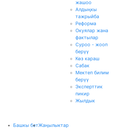
жашоо
Алдыңкы
тажрыйба
Реформа
Окуялар жана
фактылар
Суроо - жооп
берүү
Көз караш
Сабак
Мектеп билим
берүү
Эксперттик
пикир
Жылдык
Башкы бет
Жаңылыктар