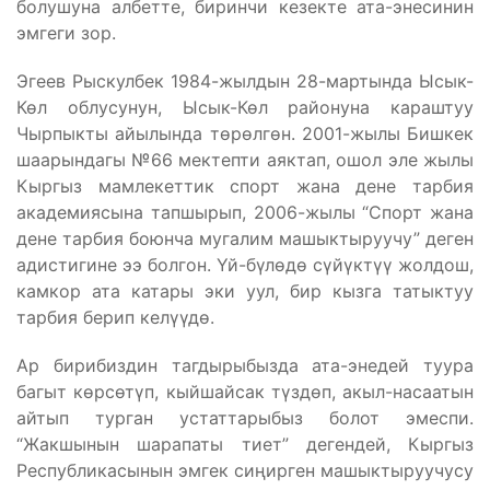
болушуна албетте, биринчи кезекте ата-энесинин
эмгеги зор.
Эгеев Рыскулбек 1984-жылдын 28-мартында Ысык-
Көл облусунун, Ысык-Көл районуна караштуу
Чырпыкты айылында төрөлгөн. 2001-жылы Бишкек
шаарындагы №66 мектепти аяктап, ошол эле жылы
Кыргыз мамлекеттик спорт жана дене тарбия
академиясына тапшырып, 2006-жылы “Спорт жана
дене тарбия боюнча мугалим машыктыруучу” деген
адистигине ээ болгон. Үй-бүлөдө сүйүктүү жолдош,
камкор ата катары эки уул, бир кызга татыктуу
тарбия берип келүүдө.
Ар бирибиздин тагдырыбызда ата-энедей туура
багыт көрсөтүп, кыйшайсак түздөп, акыл-насаатын
айтып турган устаттарыбыз болот эмеспи.
“Жакшынын шарапаты тиет” дегендей, Кыргыз
Республикасынын эмгек сиңирген машыктыруучусу