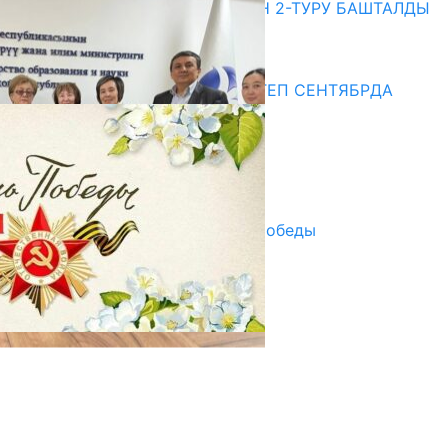
ЖОЖДОРГО КАБЫЛ АЛУУНУН 2-ТУРУ БАШТАЛДЫ
20.07.2026
Медиа
СУЗАКТА 750 ОРУНДУУ МЕКТЕП СЕНТЯБРДА
ПАЙДАЛАНУУГА БЕРИЛЕТ
07.08.2025
Улуу Жеңиштин жандуу сөзү
29.04.2025
Награды в преддверии Дня Победы
29.04.2025