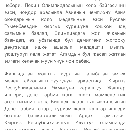
чебери, Пекин Олимпиадасынын коло байгесинин
ээси, чоңдор арасында Азиянын чемпиону, Азия
оюндарынын коло медалынын ээси Руслан
Түмөнбаевдин кыргыз күрөшүнө кошкон чоң
салымын баалап, Олимпиадага жол ачканын
баамдап, өз убагында бул демилгени жогорку
деңгээлде ишке ашырып, мелдешти мыкты
уюштуруп келе жатат. Агамдын бул жасап жаткан
эмгеги келечек муун үчүн чоң сабак.
Жалындаган жаштык курагын талыбаган эмгек
менен айкалыштыруусунун аркасында Кыргыз
Республикасынын Өкмөтүнө караштуу Жаштар
иштери, дене тарбия жана спорт мамлекеттик
агенттигинин жана Бишкек шаарынын мэриясынын
Дене тарбия, спорт, туризм жана жаштар иштери
боюнча башкармалыгынын Ардак грамотасы,
Кыргыз Республикасынын Улуттук олимпиада
комитетинин жана Кыргыз Республикасынын