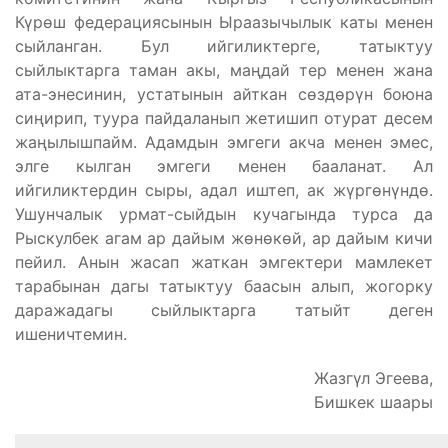
Күрөш федерациясынын Ыраазычылык каты менен
сыйланган. Бул ийгиликтерге, татыктуу
сыйлыктарга таман акы, маңдай тер менен жана
ата-энесинин, устатынын айткан сөздөрүн боюна
сиңирип, туура пайдаланып жетишип отурат десем
жаңылышпайм. Адамдын эмгеги акча менен эмес,
элге кылган эмгеги менен бааланат. Ал
ийгиликтердин сыры, адал иштеп, ак жүргөнүндө.
Ушунчалык урмат-сыйдын кучагында турса да
Рыскулбек агам ар дайым жөнөкөй, ар дайым кичи
пейил. Анын жасап жаткан эмгектери мамлекет
тарабынан дагы татыктуу баасын алып, жогорку
даражадагы сыйлыктарга татыйт деген
ишеничтемин.
Жазгүл Эгеева,
Бишкек шаары