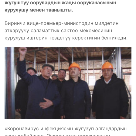
жугуштуу оорулардын жаңы ооруканасынын
курулушу менен таанышты.
Биринчи вице-премьер-министрдин милдетин
аткаруучу саламаттык сактоо мекемесинин
курулуш иштерин тездетүү керектигин белгиледи.
«Коронавирус инфекциясын жугузуп алгандардын
саны көбөйүүдө. Ошондуктан оорукананын