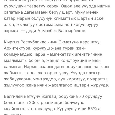
курулушун тездетүү керек. Ошол эле учурда иштин
сапатына дагы маани берүү шарт. Муну менен
катар Нарын облусунун климаттык шартын эске
алып, жылытуу системасына чоң көңүл буруу
зарыл», — деди Алмазбек Баатырбеков.
Кыргыз Республикасынын Өкмөтүнө караштуу
Архитектура, курулуш жана турак жай-
коммуналдык чарба мамлекеттик агенттигинин
маалыматы боюнча, жеңил конструкция менен
салынган Нарын шаарындагы оорукананын чатыры
жабылып, терезелер орнотулду. Учурда электр
жабдууларын монтаждоо, суу киргизүү, имаратты
жылуулоо жана ички жасалгалоо иштери жүрүүдө.
Белгилей кетүүчү жагдай, оорукана 70 орундуу
болот, анын 20сы реанмиция бөлүмүнө
ылайыкталып жасалууда. Курулушу иши 55%га
аяктады.