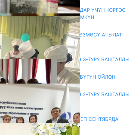
КОРРУПЦИЯНЫ КАБАРЛАГАНДАР ҮЧҮН КОРГОО
ЧАРАЛАРЫ КҮЧӨТҮЛҮШҮ МҮМКҮН
07.08.2026
«АРХИВ – ИСКУССТВО» КӨРГӨЗМӨСҮ АЧЫЛАТ
07.08.2026
Абитуриент
ЖОЖДОРГО КАБЫЛ АЛУУНУН 3-ТУРУ БАШТАЛДЫ
27.07.2026
ӨЗҮҢДҮН КЕЛЕЧЕГИҢ ҮЧҮН БҮГҮН ОЙЛОН!
20.07.2026
ЖОЖДОРГО КАБЫЛ АЛУУНУН 2-ТУРУ БАШТАЛДЫ
20.07.2026
Медиа
СУЗАКТА 750 ОРУНДУУ МЕКТЕП СЕНТЯБРДА
ПАЙДАЛАНУУГА БЕРИЛЕТ
07.08.2025