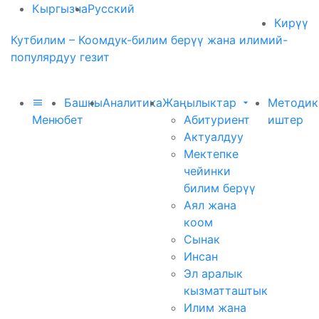
Кыргызча
Русский
Кирүү
Кутбилим – Коомдук-билим берүү жана илимий-
популярдуу гезит
Башкы
Аналитика
Жаңылыктар
Методик
Меню
бет
Абитуриент
иштер
Актуалдуу
Мектепке
чейинки
билим берүү
Аял жана
коом
Сынак
Инсан
Эл аралык
кызматташтык
Илим жана