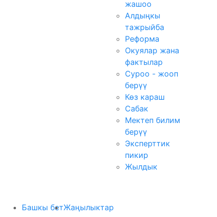
жашоо
Алдыңкы
тажрыйба
Реформа
Окуялар жана
фактылар
Суроо - жооп
берүү
Көз караш
Сабак
Мектеп билим
берүү
Эксперттик
пикир
Жылдык
Башкы бет
Жаңылыктар