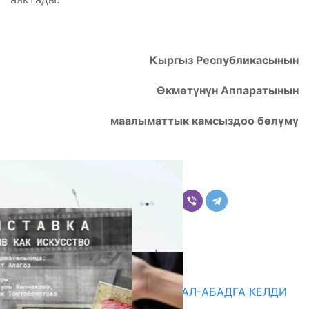
Кыргыз Республикасынын
Өкмөтүнүн Аппаратынын
маалыматтык камсыздоо бөлүмү
Бөлүшүү
Комментарийлер
Акыркы жаңылыктар
«БИРИМДИК КЕРБЕНИ» ЖАЛАЛ-АБАДГА КЕЛДИ
07.08.2026