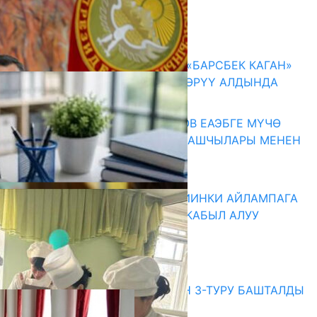
Комментарийлер
Акыркы жаңылыктар
КЫРГЫЗ ТАРЫХЫ ТАСМАДА: «БАРСБЕК КАГАН»
КӨРКӨМ ТАСМАСЫ ЖАРЫК КӨРҮҮ АЛДЫНДА
07.08.2026
ПРЕЗИДЕНТ САДЫР ЖАПАРОВ ЕАЭБГЕ МҮЧӨ
МАМЛЕКЕТТЕРДИН ӨКМӨТ БАШЧЫЛАРЫ МЕНЕН
ЖОЛУГУШТУ
07.08.2026
ДИРЕКТОРЛОР РЕЗЕРВИ: КИЙИНКИ АЙЛАМПАГА
ЭЛЕКТРОНДУК АРЫЗДАРДЫ КАБЫЛ АЛУУ
БАШТАЛАТ
07.08.2026
Абитуриент
ЖОЖДОРГО КАБЫЛ АЛУУНУН 3-ТУРУ БАШТАЛДЫ
27.07.2026