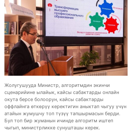
Жолугушууда Министр, алгоритмдин экинчи
сценарийине ылайык, кайсы сабактарды онлайн
окута берсе болоорун, кайсы сабактарды
оффлайнга өткөрүү керектигин аныктап чыгуу үчүн
атайын жумушчу топ түзүү тапшырмасын берди.
Бул топ бир жуманын ичинде алгоритм иштеп
чыгып, министрликке сунушташы керек.