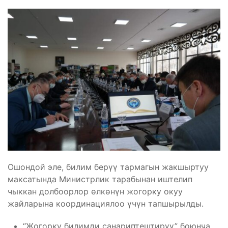
Ошондой эле, билим берүү тармагын жакшыртуу
максатында Министрлик тарабынан иштелип
чыккан долбоорлор өлкөнүн жогорку окуу
жайларына координациялоо үчүн тапшырылды.
“Жогорку билимди санариптештирүү” боюнча