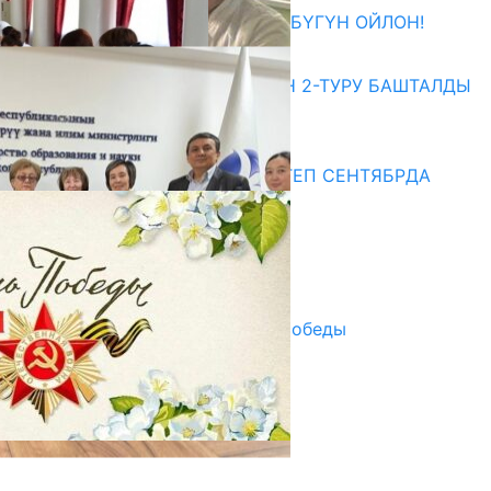
ӨЗҮҢДҮН КЕЛЕЧЕГИҢ ҮЧҮН БҮГҮН ОЙЛОН!
20.07.2026
ЖОЖДОРГО КАБЫЛ АЛУУНУН 2-ТУРУ БАШТАЛДЫ
20.07.2026
Медиа
СУЗАКТА 750 ОРУНДУУ МЕКТЕП СЕНТЯБРДА
ПАЙДАЛАНУУГА БЕРИЛЕТ
07.08.2025
Улуу Жеңиштин жандуу сөзү
29.04.2025
Награды в преддверии Дня Победы
29.04.2025