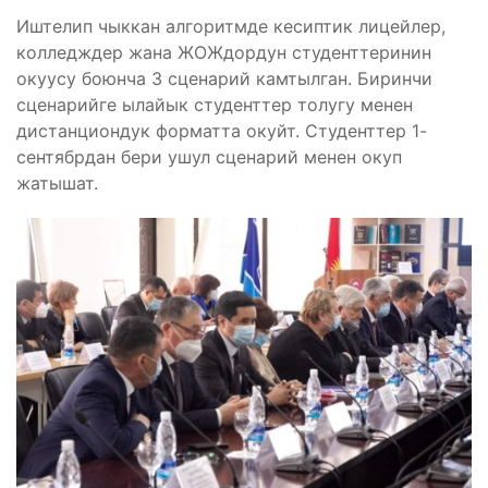
Иштелип чыккан алгоритмде кесиптик лицейлер,
колледждер жана ЖОЖдордун студенттеринин
окуусу боюнча 3 сценарий камтылган. Биринчи
сценарийге ылайык студенттер толугу менен
дистанциондук форматта окуйт. Студенттер 1-
сентябрдан бери ушул сценарий менен окуп
жатышат.