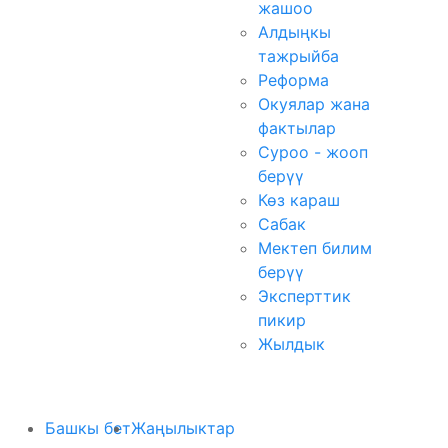
жашоо
Алдыңкы
тажрыйба
Реформа
Окуялар жана
фактылар
Суроо - жооп
берүү
Көз караш
Сабак
Мектеп билим
берүү
Эксперттик
пикир
Жылдык
Башкы бет
Жаңылыктар