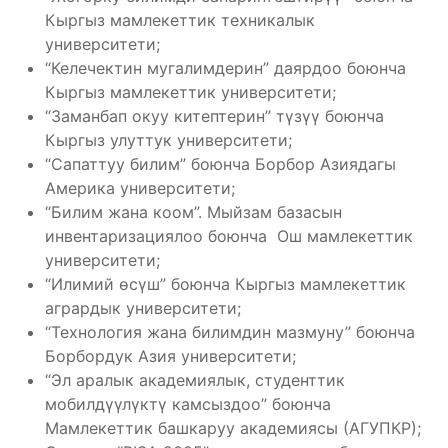
Кыргыз мамлекеттик техникалык
университети;
“Келечектин мугалимдерин” даярдоо боюнча
Кыргыз мамлекеттик университети;
“Заманбап окуу китептерин” түзүү боюнча
Кыргыз улуттук университети;
“Сапаттуу билим” боюнча Борбор Азиядагы
Америка университети;
“Билим жана коом”. Мыйзам базасын
инвентаризациялоо боюнча Ош мамлекеттик
университети;
“Илимий өсүш” боюнча Кыргыз мамлекеттик
агрардык университети;
“Технология жана билимдин мазмуну” боюнча
Борбордук Азия университети;
“Эл аралык академиялык, студенттик
мобилдүүлүктү камсыздоо” боюнча
Мамлекеттик башкаруу академиясы (АГУПКР);