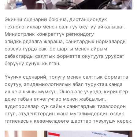
Экинчи сценарий боюнча, дистанциондук
технологиялар менен салттуу окутуу айкалышат.
Министрлик конкреттүү региондогу
эпидкырдаалга жараша, санитардык нормаларды
сөзсүз түрдө сактоо шарты менен айрым
сабактарды саллтык форматта окутууга уруксат
берүүнү сунуш кылган.
Үчүнчү сценарий, толугу менен салттык форматта
окутуу, эпидемиологиялык абал турукташканда
ишке ашышы мүмкүн. Ошол эле учурда, кириштер
дене табын өлчөгүчтөр менен жабдылып,
аудиториялар күн сайын санитардык тазалоодон
өтүп, студенттердин жана мугалимдердин өздүк
гигиенасын көзөмөлдөөгө шарттар түзүлүшү керек.