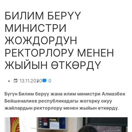
БИЛИМ БЕРҮҮ
МИНИСТРИ
ЖОЖДОРДУН
РЕКТОРЛОРУ МЕНЕН
ЖЫЙЫН ӨТКӨРДҮ
13.11.2020
0
Бүгүн Билим берүү жана илим министри Алмазбек
Бейшеналиев республикадагы жогорку окуу
жайлардын ректорлору менен жыйын өткөрдү
.