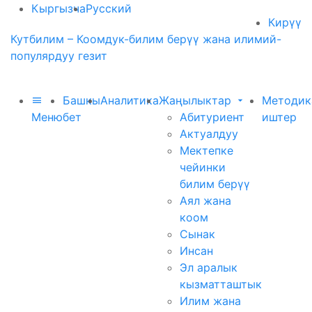
Кыргызча
Русский
Кирүү
Кутбилим – Коомдук-билим берүү жана илимий-
популярдуу гезит
Башкы
Аналитика
Жаңылыктар
Методик
Меню
бет
Абитуриент
иштер
Актуалдуу
Мектепке
чейинки
билим берүү
Аял жана
коом
Сынак
Инсан
Эл аралык
кызматташтык
Илим жана