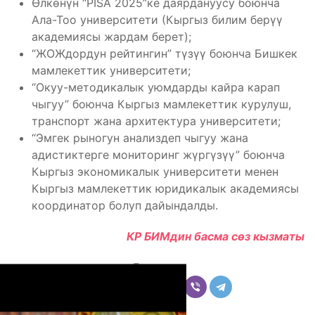
Өлкөнүн “PISA 2025”ке даярдануусу боюнча
Ала-Тоо университети (Кыргыз билим берүү
академиясы жардам берет);
“ЖОЖдордун рейтингин” түзүү боюнча Бишкек
мамлекеттик университети;
“Окуу-методикалык уюмдарды кайра карап
чыгуу” боюнча Кыргыз мамлекеттик курулуш,
транспорт жана архитектура университети;
“Эмгек рыногун анализдеп чыгуу жана
адистиктерге мониторинг жүргүзүү” боюнча
Кыргыз экономикалык университети менен
Кыргыз мамлекеттик юридикалык академиясы
координатор болуп дайындалды.
КР БИМдин басма сөз кызматы
Бөлүшүү