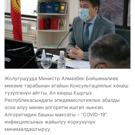
Жолугушууда Министр Алмазбек Бейшеналиев
мекеме тарабынан атайын Консультациялык кеңеш
түзүлгөнүн айтты. Ал кеңеш Кыргыз
Республикасындагы эпидемиологиялык абалды
эске алуу менен алгоритм иштеп чыккан.
Алгоритмдин башкы максаты – “COVID-19”
инфекциясынын жайылуу коркунучун
минималдаштыруу.