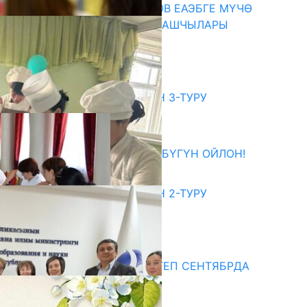
ПРЕЗИДЕНТ САДЫР ЖАПАРОВ ЕАЭБГЕ МҮЧӨ
МАМЛЕКЕТТЕРДИН ӨКМӨТ БАШЧЫЛАРЫ
МЕНЕН ЖОЛУГУШТУ
07.08.2026
битуриент
ЖОЖДОРГО КАБЫЛ АЛУУНУН 3-ТУРУ
БАШТАЛДЫ
27.07.2026
ӨЗҮҢДҮН КЕЛЕЧЕГИҢ ҮЧҮН БҮГҮН ОЙЛОН!
20.07.2026
ЖОЖДОРГО КАБЫЛ АЛУУНУН 2-ТУРУ
БАШТАЛДЫ
20.07.2026
едиа
СУЗАКТА 750 ОРУНДУУ МЕКТЕП СЕНТЯБРДА
ПАЙДАЛАНУУГА БЕРИЛЕТ
07.08.2025