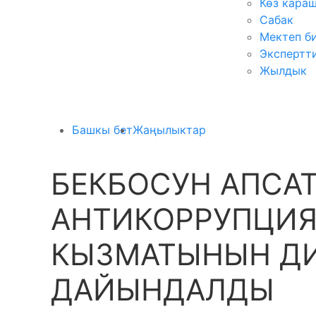
Көз кара
Сабак
Мектеп б
Экспертт
Жылдык
Башкы бет
Жаңылыктар
БЕКБОСУН АПСА
АНТИКОРРУПЦИ
КЫЗМАТЫНЫН ДИ
ДАЙЫНДАЛДЫ