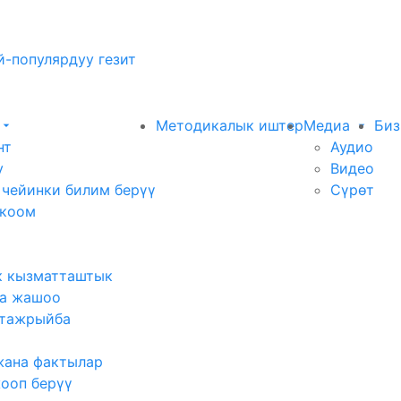
-популярдуу гезит
Методикалык иштер
Медиа
Биз
нт
Аудио
у
Видео
 чейинки билим берүү
Сүрөт
 коом
к кызматташтык
а жашоо
тажрыйба
жана фактылар
жооп берүү