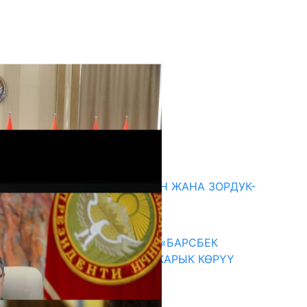
кыркы жаңылыктар
ГЕНДЕРДИК БАСМЫРЛООДОН ЖАНА ЗОРДУК-
ЗОМБУЛУКТАН КОРГОО
07.08.2026
КЫРГЫЗ ТАРЫХЫ ТАСМАДА: «БАРСБЕК
КАГАН» КӨРКӨМ ТАСМАСЫ ЖАРЫК КӨРҮҮ
АЛДЫНДА
07.08.2026