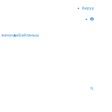
Кирүү
 жөнүндө
Байланыш