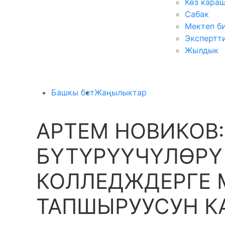
Көз кара
Сабак
Мектеп б
Экспертт
Жылдык
Башкы бет
Жаңылыктар
АРТЕМ НОВИКОВ:
БҮТҮРҮҮЧҮЛӨРҮ
КОЛЛЕДЖДЕРГЕ 
ТАПШЫРУУСУН К