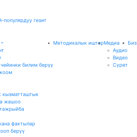
-популярдуу гезит
Методикалык иштер
Медиа
Биз
нт
Аудио
у
Видео
 чейинки билим берүү
Сүрөт
 коом
к кызматташтык
а жашоо
тажрыйба
жана фактылар
жооп берүү