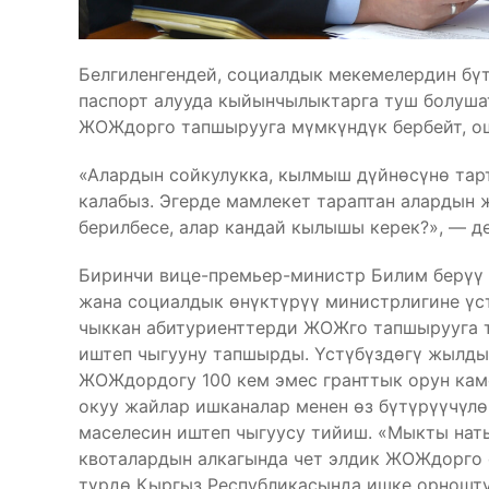
Белгиленгендей, социалдык мекемелердин бүт
паспорт алууда кыйынчылыктарга туш болушат
ЖОЖдорго тапшырууга мүмкүндүк бербейт, ошо
«Алардын сойкулукка, кылмыш дүйнөсүнө тар
калабыз. Эгерде мамлекет тараптан алардын 
берилбесе, алар кандай кылышы керек?», — д
Биринчи вице-премьер-министр Билим берүү 
жана социалдык өнүктүрүү министрлигине үс
чыккан абитуриенттерди ЖОЖго тапшырууга т
иштеп чыгууну тапшырды. Үстүбүздөгү жылды
ЖОЖдордогу 100 кем эмес гранттык орун ка
окуу жайлар ишканалар менен өз бүтүрүүчүл
маселесин иштеп чыгуусу тийиш. «Мыкты наты
квоталардын алкагында чет элдик ЖОЖдорго о
түрдө Кыргыз Республикасында ишке орношту