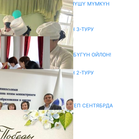
КОРГОО ЧАРАЛАРЫ КҮЧӨТҮЛҮШҮ МҮМКҮН
07.08.2026
битуриент
ЖОЖДОРГО КАБЫЛ АЛУУНУН 3-ТУРУ
БАШТАЛДЫ
27.07.2026
ӨЗҮҢДҮН КЕЛЕЧЕГИҢ ҮЧҮН БҮГҮН ОЙЛОН!
20.07.2026
ЖОЖДОРГО КАБЫЛ АЛУУНУН 2-ТУРУ
БАШТАЛДЫ
20.07.2026
едиа
СУЗАКТА 750 ОРУНДУУ МЕКТЕП СЕНТЯБРДА
ПАЙДАЛАНУУГА БЕРИЛЕТ
07.08.2025
Улуу Жеңиштин жандуу сөзү
29.04.2025