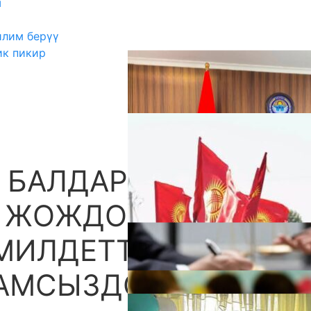
ш
илим берүү
ик пикир
 БАЛДАР ҮЙҮНҮН
А
 ЖОЖДОРГО ЖАНА
МИЛДЕТТҮҮ ТҮРДӨ
АМСЫЗДОО ЗАРЫЛ