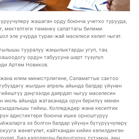
үрүүчүлөрү жашаган орду боюнча учетко турууда,
, мектептеги төмөнкү сапаттагы билими
л эле учурда турак-жай маселеси келип чыгат.
тылышы тууралуу жаңылыктарды угуп, таң
жашоодогу ордун табуусуна шарт түзүлүп
еди Артем Новиков.
жана илим министрлигине, Саламаттык сактоо
түбүздөгү жылдын апрель айында балдар үйүнөн
ийиштүү деңгээлде даярдап чыгуу маселесин
н июль айында жатаканада орун берилүү менен
мсыздалышы тийиш. Колледждер жана кесиптик
өрүн адистиктери боюнча ишке орноштуруу
йжаларга ээ болгон балдар үйүнүн бүтүрүүчүлөрү
кууга жөнөтүлөт, кайткандан кийин кепилденген
рулат. Биз кадрларды бөлүштүрүү тутумун, аны