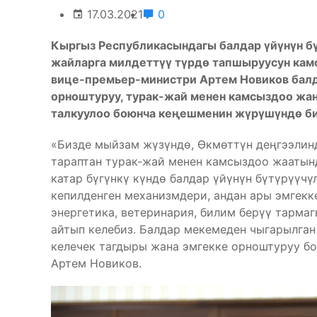
17.03.2021
0
Кыргыз Республикасындагы балдар үйүнүн б
жайларга милдеттүү түрдө тапшыруусун кам
вице-премьер-министри Артем Новиков балда
орноштуруу, турак-жай менен камсыздоо жан
талкуулоо боюнча кеңешменин жүрүшүндө б
«Бизде мыйзам жүзүндө, Өкмөттүн деңгээлин
тараптан турак-жай менен камсыздоо жаатынд
катар бүгүнкү күндө балдар үйүнүн бүтүрүүч
кепилденген механизмдери, андан ары эмгекк
энергетика, ветеринария, билим берүү тарма
айтып келебиз. Балдар мекемеден чыгарылга
келечек тагдыры жана эмгекке орноштуруу б
Артем Новиков.