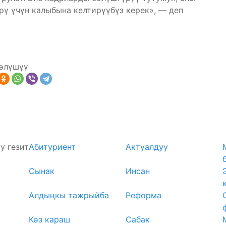
рү үчүн калыбына келтирүүбүз керек», — деп
өлүшүү
у гезит
Абитуриент
Актуалдуу
Сынак
Инсан
Алдыңкы тажрыйба
Реформа
Көз караш
Сабак