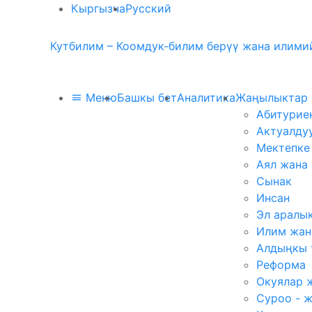
Кыргызча
Русский
Кутбилим – Коомдук-билим берүү жана илимий
Меню
Башкы бет
Аналитика
Жаңылыктар
Абитурие
Актуалду
Мектепке
Аял жана
Сынак
Инсан
Эл аралы
Илим жан
Алдыңкы 
Реформа
Окуялар 
Суроо - 