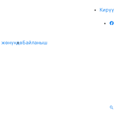
Кирүү
 жөнүндө
Байланыш