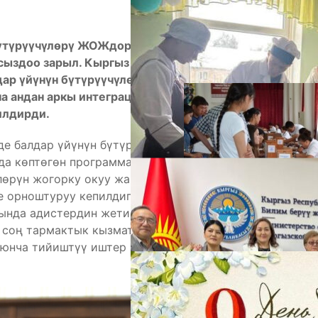
үтүрүүчүлөрү ЖОЖдорго жана орто кесиптик окуу
А
сыздоо зарыл. Кыргыз Республикасынын биринчи
р үйүнүн бүтүрүүчүлөрүн билим берүү, эмгекке
а андан аркы интеграциялоо маселелерин
илдирди.
де балдар үйүнүн бүтүрүүчүлөрүн мамлекет
а көптөгөн программалар кабыл алынган. Буга
үлөрүн жогорку окуу жайларда окутуунун
е орноштуруу кепилдиги жок. Ошол эле учурда
гында адистердин жетишсиздиги орун алгандыгын
М
н соң тармактык кызматтар аркылуу алардын
оюнча тийиштүү иштер жүргүзүлбөйт», — деди