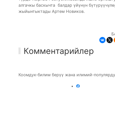
алгачкы баскычта балдар үйүнүн бүтүрүүчүлө
жыйынтыктады Артем Новиков.
Б
Комментарийлер
Коомдук-билим берүү жана илимий-популярду