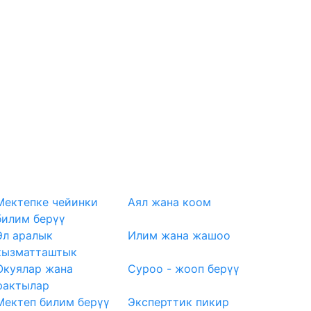
Мектепке чейинки
Аял жана коом
билим берүү
Эл аралык
Илим жана жашоо
кызматташтык
Окуялар жана
Суроо - жооп берүү
фактылар
Мектеп билим берүү
Эксперттик пикир