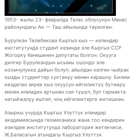
1953- жылы 23- февралда Талас облусунун Манас
районундагы Ак — Таш айылында төрөлгөн.
Бурулкан Төлөбекова Кыргыз кыз — келиндер
институтунда студент кезинде эле Кыргыз ССР
Жогорку Кенешинин депутаты болгон. Окууга
дилгир Бурулкандын ысымы ошондо эле
коомчулукка дайын болуп, айылдан келген чыйрак
кызды студенттер суктануу менен карашчу. Билим
көздөгөн зирек кыз окуусун ийгиликтүү бүтөөрү
менен илимдин артынан сая түшүп, бул тармакта
натыйжалуу иштеп, чоң ийгиликтерге жетишкен.
Азыркы учурда Кыргыз Улуттук илимдер
академиясында геомеханика жана тоо кендерин
изилдөө институтунда лаборатория жетекчиси,
Ж.Баласагын атындагы Кыргыз Улуттук