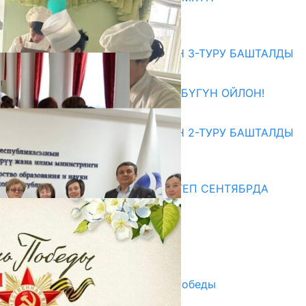
07.08.2026
Абитуриент
ЖОЖДОРГО КАБЫЛ АЛУУНУН 3-ТУРУ БАШТАЛДЫ
27.07.2026
ӨЗҮҢДҮН КЕЛЕЧЕГИҢ ҮЧҮН БҮГҮН ОЙЛОН!
20.07.2026
ЖОЖДОРГО КАБЫЛ АЛУУНУН 2-ТУРУ БАШТАЛДЫ
20.07.2026
Медиа
СУЗАКТА 750 ОРУНДУУ МЕКТЕП СЕНТЯБРДА
ПАЙДАЛАНУУГА БЕРИЛЕТ
07.08.2025
Улуу Жеңиштин жандуу сөзү
29.04.2025
Награды в преддверии Дня Победы
29.04.2025