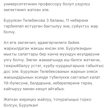
университетинин профессору болуп үзүрлүү
эмгектенип жаткан эле.
Бурулкан Төлөбекова 3 баланы, 11 неберени
тарбиялап өстүргөн бактылуу эне, сүйүктүү жар
болчу.
Ал өтө эмгекчил, адамгерчилиги бийик
жаркылдаган жакшы инсан эле. Бурулкандын
мыкты сапаттары бир канча муундун өкүлдөрүнө
үлгү болчу. Эмгек жамаатында иш-билги жетекчи,
тажрыйбалуу устат, курбу-курдаштарына табылгыс
дос эле. Бурулкан Төлөбекованын жаркын элеси
жакындарынын эсинде түбөлүккө сакталып калат.
Үй-бүлөсүнө, балдарына, неберелерине терең
кайгыруу менен көңүл айтабыз.
Жаткан жериңиз жайлуу, топурагыңыз торко
болсун, Бурулкан!