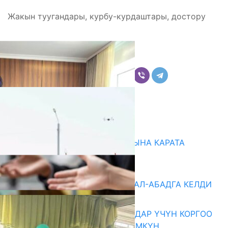
Жакын туугандары, курбу-курдаштары, достору
Бөлүшүү
Комментарийлер
Акыркы жаңылыктар
НАРЫНДА ЖАҢЫ ОКУУ ЖЫЛЫНА КАРАТА
ДАЯРДЫКТАР ТАЛКУУЛАНДЫ
07.08.2026
«БИРИМДИК КЕРБЕНИ» ЖАЛАЛ-АБАДГА КЕЛДИ
07.08.2026
КОРРУПЦИЯНЫ КАБАРЛАГАНДАР ҮЧҮН КОРГОО
ЧАРАЛАРЫ КҮЧӨТҮЛҮШҮ МҮМКҮН