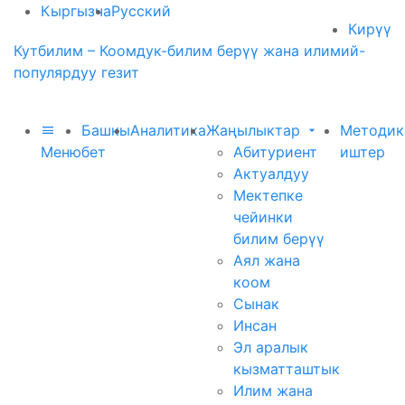
Кыргызча
Русский
Кирүү
Кутбилим – Коомдук-билим берүү жана илимий-
популярдуу гезит
Башкы
Аналитика
Жаңылыктар
Методик
Меню
бет
Абитуриент
иштер
Актуалдуу
Мектепке
чейинки
билим берүү
Аял жана
коом
Сынак
Инсан
Эл аралык
кызматташтык
Илим жана