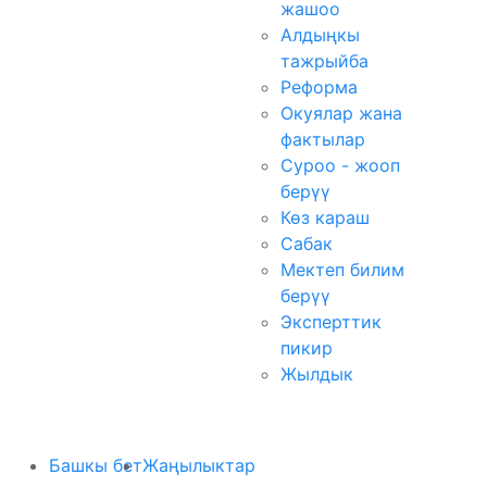
жашоо
Алдыңкы
тажрыйба
Реформа
Окуялар жана
фактылар
Суроо - жооп
берүү
Көз караш
Сабак
Мектеп билим
берүү
Эксперттик
пикир
Жылдык
Башкы бет
Жаңылыктар