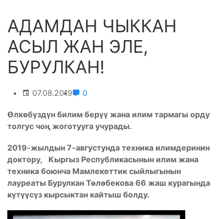
АДАМДАН ЧЫККАН
АСЫЛ ЖАН ЭЛЕ,
БУРУЛКАН!
07.08.2019
0
Өлкөбүздүн билим берүү жана илим тармагы орду
толгус чоң жоготууга учурады.
2019-жылдын 7-августунда техника илимдеринин
доктору, Кыргыз Республикасынын илим жана
техника боюнча Мамлекеттик сыйлыгынын
лауреаты Бурулкан Төлөбекова 66 жаш курагында
күтүүсүз кырсыктан кайтыш болду.