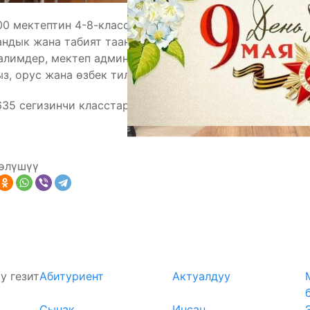
00 мектептин 4-8-класстарынын окуучулары
ндык жана табият таануу багыттары аныкталат.
галимдер, мектеп администрациялары үчүн
з, орус жана өзбек тилдеринде даярдалган.
1635 сегизинчи класстар катышкан.
өлүшүү
у гезит
Абитуриент
Актуалдуу
Сынак
Инсан