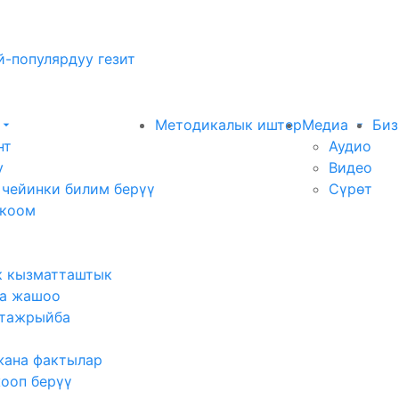
-популярдуу гезит
Методикалык иштер
Медиа
Биз
нт
Аудио
у
Видео
 чейинки билим берүү
Сүрөт
 коом
к кызматташтык
а жашоо
тажрыйба
жана фактылар
жооп берүү