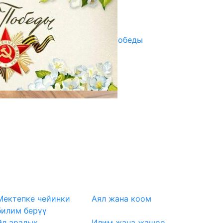
Улуу Жеңиштин жандуу сөзү
29.04.2025
Награды в преддверии Дня Победы
29.04.2025
Мектепке чейинки
Аял жана коом
билим берүү
Эл аралык
Илим жана жашоо