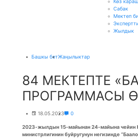
Көз кара
Сабак
Мектеп б
Экспертт
Жылдык
Башкы бет
Жаңылыктар
84 МЕКТЕПТЕ «Б
ПРОГРАММАСЫ 
18.05.2023
0
2023-жылдын 15-майынан 24-майына чейин 
министрлигинин буйругунун негизинде “Баало