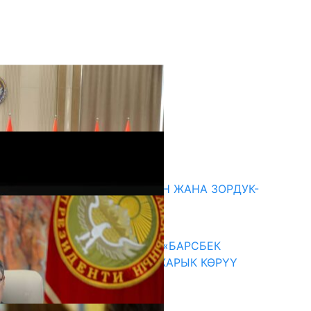
кыркы жаңылыктар
ГЕНДЕРДИК БАСМЫРЛООДОН ЖАНА ЗОРДУК-
ЗОМБУЛУКТАН КОРГОО
07.08.2026
КЫРГЫЗ ТАРЫХЫ ТАСМАДА: «БАРСБЕК
КАГАН» КӨРКӨМ ТАСМАСЫ ЖАРЫК КӨРҮҮ
АЛДЫНДА
07.08.2026