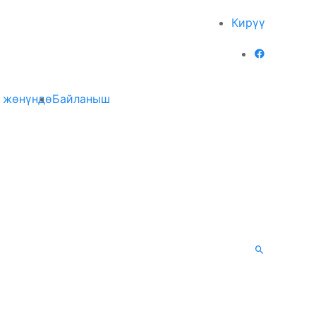
Кирүү
 жөнүндө
Байланыш