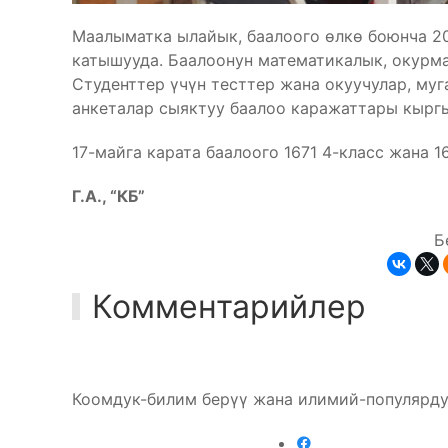
Маалыматка ылайык, баалоого өлкө боюнча 2
катышууда. Баалоонун математикалык, окурма
Студенттер үчүн тесттер жана окуучулар, му
анкеталар сыяктуу баалоо каражаттары кыргы
17-майга карата баалоого 1671 4-класс жана 
Г.А., “КБ”
Б
Комментарийлер
Коомдук-билим берүү жана илимий-популярду