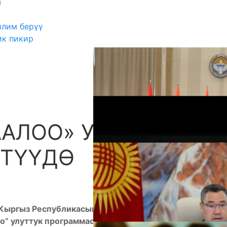
ш
илим берүү
ик пикир
ААЛОО» УЛУТТУК
А
ӨТҮҮДӨ
Кыргыз Республикасынын Билим берүү жана илим
о” улуттук программасына баа берүү