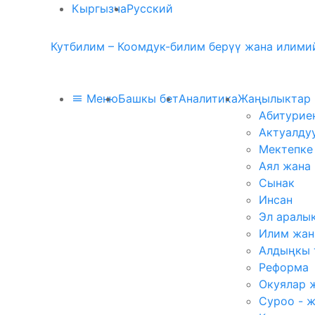
Кыргызча
Русский
Кутбилим – Коомдук-билим берүү жана илимий
Меню
Башкы бет
Аналитика
Жаңылыктар
Абитурие
Актуалду
Мектепке
Аял жана
Сынак
Инсан
Эл аралы
Илим жан
Алдыңкы 
Реформа
Окуялар 
Суроо - 