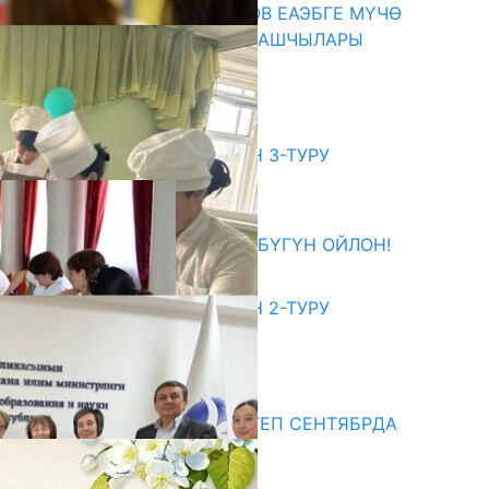
ПРЕЗИДЕНТ САДЫР ЖАПАРОВ ЕАЭБГЕ МҮЧӨ
МАМЛЕКЕТТЕРДИН ӨКМӨТ БАШЧЫЛАРЫ
МЕНЕН ЖОЛУГУШТУ
07.08.2026
битуриент
ЖОЖДОРГО КАБЫЛ АЛУУНУН 3-ТУРУ
БАШТАЛДЫ
27.07.2026
ӨЗҮҢДҮН КЕЛЕЧЕГИҢ ҮЧҮН БҮГҮН ОЙЛОН!
20.07.2026
ЖОЖДОРГО КАБЫЛ АЛУУНУН 2-ТУРУ
БАШТАЛДЫ
20.07.2026
едиа
СУЗАКТА 750 ОРУНДУУ МЕКТЕП СЕНТЯБРДА
ПАЙДАЛАНУУГА БЕРИЛЕТ
07.08.2025