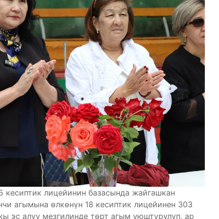
5 кесиптик лицейинин базасында жайгашкан
инчи агымына өлкөнүн 18 кесиптик лицейинен 303
ы эс алуу мезгилинде төрт агым уюштурулуп, ар