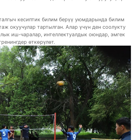
талгыч кесиптик билим берүү уюмдарында билим
аж окуучулар тартылган. Алар үчүн ден соолукту
лык иш-чаралар, интеллектуалдык оюндар, эмгек
тренингдер өткөрүлөт.