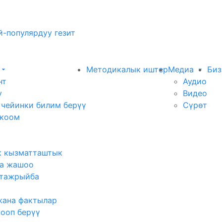
-популярдуу гезит
Методикалык иштер
Медиа
Биз
нт
Аудио
у
Видео
 чейинки билим берүү
Сүрөт
 коом
к кызматташтык
а жашоо
тажрыйба
жана фактылар
жооп берүү