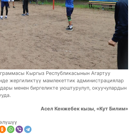
ограммасы Кыргыз Республикасынын Агартуу
инде жергиликтүү мамлекеттик администрациялар
ндары менен биргеликте уюштурулуп, окуучулардын
уда.
Асел Кенжебек кызы, «Кут Билим»
өлүшүү