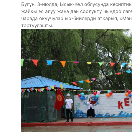
Бүгүн, 3-июлда, Ысык-Көл облусунда кесипти
жайкы эс алуу жана ден соолукту чыңдоо лаг
чарада окуучулар ыр-бийлерди аткарып, «Ман
тартуулашты.