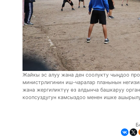
Жайкы эс алуу жана ден соолукту чыңдоо пр
министрлигинин иш-чаралар планынын негиз
жана жергиликтүү өз алдынча башкаруу орга
коопсуздугун камсыздоо менен ишке ашырылу
Б