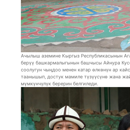
Ачылыш аземине Кыргыз Республикасынын Ага
берүү башкармалыгынын башчысы Айнура Кус
соолугун чыңдоо менен катар өлкөнүн ар кай
таанышып, достук мамиле түзүүсүнө жана жа
мүмкүнчүлүк берерин белгиледи.