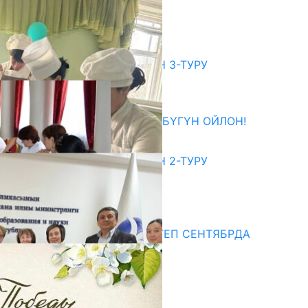
АЧЫЛАТ
07.08.2026
битуриент
ЖОЖДОРГО КАБЫЛ АЛУУНУН 3-ТУРУ
БАШТАЛДЫ
27.07.2026
ӨЗҮҢДҮН КЕЛЕЧЕГИҢ ҮЧҮН БҮГҮН ОЙЛОН!
20.07.2026
ЖОЖДОРГО КАБЫЛ АЛУУНУН 2-ТУРУ
БАШТАЛДЫ
20.07.2026
едиа
СУЗАКТА 750 ОРУНДУУ МЕКТЕП СЕНТЯБРДА
ПАЙДАЛАНУУГА БЕРИЛЕТ
07.08.2025
Улуу Жеңиштин жандуу сөзү
29.04.2025