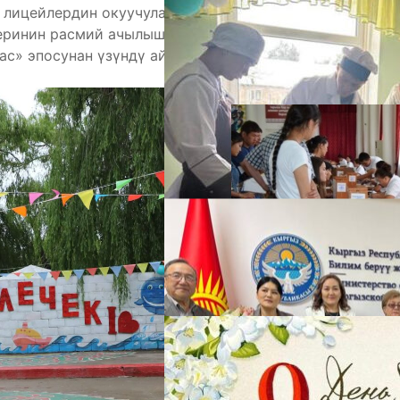
к лицейлердин окуучулары үчүн 2026-жылдагы
еринин расмий ачылышы өттү. Салтанаттуу иш-
ас» эпосунан үзүндү айтып, концерттик программа
А
М