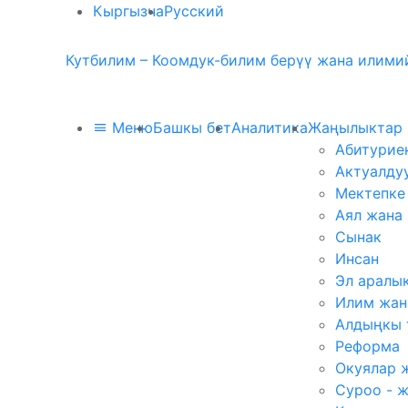
Кыргызча
Русский
Кутбилим – Коомдук-билим берүү жана илимий
Меню
Башкы бет
Аналитика
Жаңылыктар
Абитурие
Актуалду
Мектепке
Аял жана
Сынак
Инсан
Эл аралы
Илим жан
Алдыңкы 
Реформа
Окуялар 
Суроо - 