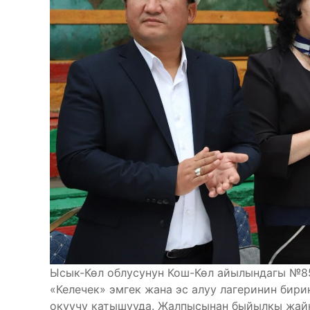
Ысык-Көл облусунун Кош-Көл айылындагы №8
«Келечек» эмгек жана эс алуу лагеринин бир
окуучу катышууда. Жалпысынан быйылкы жайк