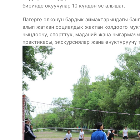
биринде окуучулар 10 күндөн эс алышат.
Лагерге өлкөнүн бардык аймактарындагы баш
алып жаткан социалдык жактан колдоого мукт
чыңдоочу, спорттук, маданий жана чыгармачы
практикасы, экскурсиялар жана өнүктүрүүчү 