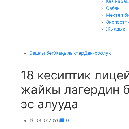
Көз кара
Сабак
Мектеп б
Экспертт
Жылдык
Башкы бет
Жаңылыктар
Ден-соолук
18 кесиптик лице
жайкы лагердин 
эс алууда
03.07.2026
0