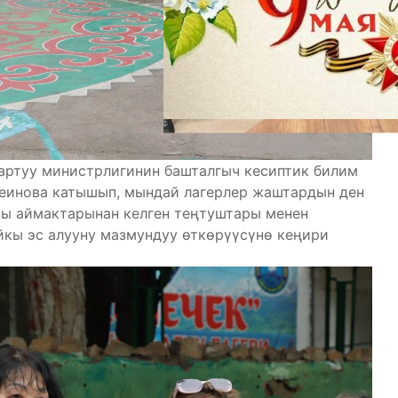
ртуу министрлигинин башталгыч кесиптик билим
еинова катышып, мындай лагерлер жаштардын ден
сы аймактарынан келген теңтуштары менен
йкы эс алууну мазмундуу өткөрүүсүнө кеңири