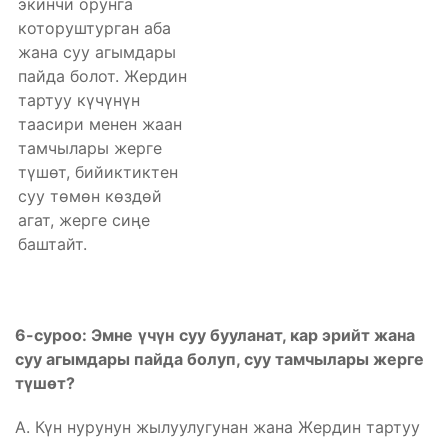
экинчи орунга
которуштурган аба
жана суу агымдары
пайда болот. Жердин
тартуу күчүнүн
таасири менен жаан
тамчылары жерге
түшөт, бийиктиктен
суу төмөн көздөй
агат, жерге сиңе
баштайт.
6-суроо:
Эмне
үчүн
суу бууланат, кар эрийт жана
суу агымдары пайда болуп, суу тамчылары жерге
түшөт
?
А. Күн нурунун жылуулугунан жана Жердин тартуу