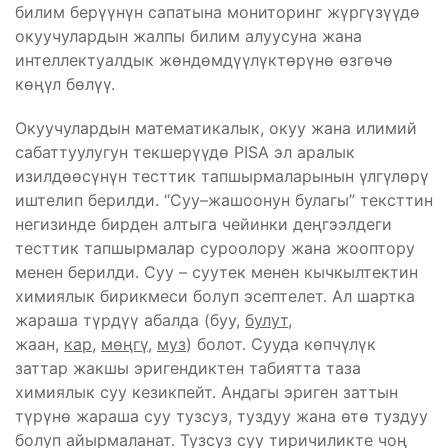
билим берүүнүн сапатына мониторинг жүргүзүүдө
окуучулардын жалпы билим алуусуна жана
интеллектуалдык жөндөмдүүлүктөрүнө өзгөчө
көңүл бөлүү.
Окуучулардын математикалык, окуу жана илимий
сабаттуулугун текшерүүдө PISA эл аралык
изилдөөсүнүн тесттик тапшырмаларынын үлгүлөрү
иштелип берилди. “Суу–жашоонун булагы” тексттин
негизинде бирден алтыга чейинки деңгээлдеги
тесттик тапшырмалар суроолору жана жооптору
менен берилди. Суу – суутек менен кычкылтектин
химиялык бирикмеси болуп эсептелет. Ал шартка
жараша түрдүү абалда (буу,
булут
,
жаан,
кар
,
мөңгү
,
муз
) болот. Сууда көпчүлүк
заттар жакшы эригендиктен табиятта таза
химиялык суу кезикпейт. Андагы эриген заттын
түрүнө жараша суу тузсуз, туздуу жана өтө туздуу
болуп айырмаланат. Тузсуз суу тиричиликте чоң