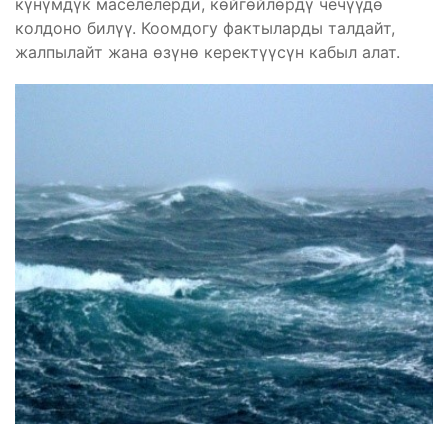
күнүмдүк маселелерди, көйгөйлөрдү чечүүдө
колдоно билүү. Коомдогу фактыларды талдайт,
жалпылайт жана өзүнө керектүүсүн кабыл алат.