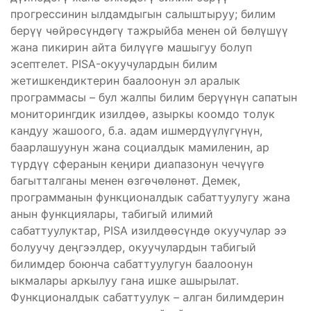
прогрессинин ылдамдыгын салыштыруу; билим
берүү чөйрөсүндөгү тажрыйба менен ой бөлүшүү
жана пикирин айта билүүгө машыгуу болуп
эсептелет. PISA-окуучулардын билим
жетишкендиктерин баалоонун эл аралык
программасы – бул жалпы билим берүүнүн сапатын
мониторингдик изилдөө, азыркы коомдо толук
кандуу жашоого, б.а. адам ишмердүүлүгүнүн,
баарлашуунун жана социалдык мамиленин, ар
түрдүү сферанын кеңири диапазонун чечүүгө
багытталганы менен өзгөчөлөнөт. Демек,
программанын функционалдык сабаттуулугу жана
анын функциялары, табигый илимий
сабаттуулуктар, PISA изилдөөсүндө окуучулар ээ
болуучу деңгээлдер, окуучулардын табигый
билимдер боюнча сабаттуулугун баалоонун
ыкмалары аркылуу гана ишке ашырылат.
Функционалдык сабаттуулук – алган билимдерин