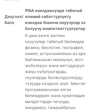
PISA
изилдөөсүндө табигый
Деңгээл/
илимий сабаттуулукту
балл
изилдөө боюнча окуучулар ээ
болуучу компетенттүүлүктөр
6-деңгээлге жеткен
окуучулар табигый билимдер
физика, биология, география,
химия, астрономиянын өз ара
байланышкан мазмунун, жол-
жоболорун жана методдорун
жаңы кубулуштарды,
окуяларды болжолдоолорду
түзүүдө колдоно алат. Мектеп
программасынан алган
билимдерин жана креативдик
милдеттерди чечүүдө,
жөндөмүн, тажрыйбасын