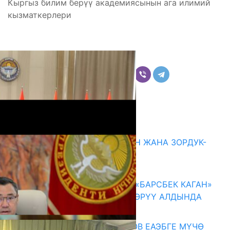
Кыргыз билим берүү академиясынын ага илимий
кызматкерлери
Бөлүшүү
Комментарийлер
Акыркы жаңылыктар
ГЕНДЕРДИК БАСМЫРЛООДОН ЖАНА ЗОРДУК-
ЗОМБУЛУКТАН КОРГОО
07.08.2026
КЫРГЫЗ ТАРЫХЫ ТАСМАДА: «БАРСБЕК КАГАН»
КӨРКӨМ ТАСМАСЫ ЖАРЫК КӨРҮҮ АЛДЫНДА
07.08.2026
ПРЕЗИДЕНТ САДЫР ЖАПАРОВ ЕАЭБГЕ МҮЧӨ