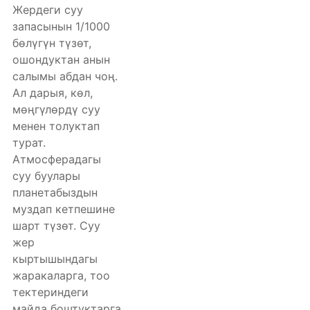
Жердеги суу
запасынын 1/1000
бөлүгүн түзөт,
ошондуктан анын
салымы абдан чоң.
Ал дарыя, көл,
мөңгүлөрдү суу
менен толуктап
турат.
Атмосферадагы
суу буулары
планетабыздын
муздап кетпешине
шарт түзөт. Суу
жер
кыртышындагы
жаракаларга, тоо
тектериндеги
майда боштуктарга