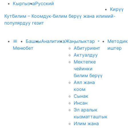
Кыргызча
Русский
Кирүү
Кутбилим – Коомдук-билим берүү жана илимий-
популярдуу гезит
Башкы
Аналитика
Жаңылыктар
Методик
Меню
бет
Абитуриент
иштер
Актуалдуу
Мектепке
чейинки
билим берүү
Аял жана
коом
Сынак
Инсан
Эл аралык
кызматташтык
Илим жана