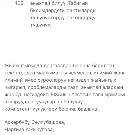
409
аныктай билүү. Табигый
билимдердеги фактыларды,
түшүнүктөрдү, закондорду
түшүнүү.
Жыйынтыгында деңгээлдер боюнча берилген
тексттерден маалыматты чечмелеп, илимий жана
илимий эмес суроолорун негиздеп жыйынтык
чыгарып, проблемаларды таап, аныктап алардын
жообун негиздейт. PISAнын тесттик тапшырмасын
аткарууда окуучулар ээ болуучу
компетенттүүлүктөрү боюнча бааланат.
Аскербүбү Сөлпүбашова,
Наргиза Ажыкулова,