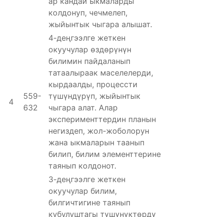
ар кандай ыкмаларды
колдонуп, чечмелеп,
жыйынтык чыгара алышат.
4-деңгээлге жеткен
окуучулар өздөрүнүн
билимин пайдаланып
татаалыраак маселелерди,
кырдаалды, процессти
559-
түшүндүрүп, жыйынтык
4
632
чыгара алат. Алар
эксперименттердин планын
негиздеп, жол-жоболорун
жана ыкмаларын таанып
билип, билим элементтерине
таянып колдонот.
3-деңгээлге жеткен
окуучулар билим,
билгичтигине таянып
кубулуштагы түшүнүктөрдү