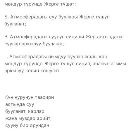
мөндүр түрүндө Жерге түшөт;
Б. Атмосферадагы суу буулары Жерге түшүп
бууланат;
В. Атмосферадагы суунун сиңиши Жер астындагы
суулар аркылуу бууланат;
Г. Атмосферадагы нымдуу буулар жаан, кар,
мөндүр түрүндө Жерге түшүп сиңип, абанын агымы
аркылуу келип кошулат.
Күн нурунун таасири
астында суу
бууланат, карлар
жана муздар эрийт,
сууну бир орундан