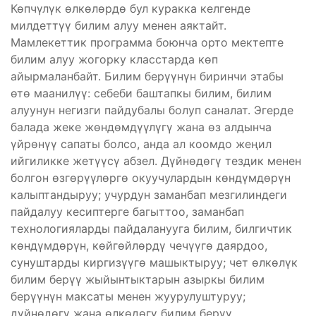
Көпчүлүк өлкөлөрдө бул куракка келгенде
милдеттүү билим алуу менен аяктайт.
Мамлекеттик программа боюнча орто мектепте
билим алуу жогорку класстарда көп
айырмаланбайт. Билим берүүнүн биринчи этабы
өтө маанилүү: себеби баштапкы билим, билим
алуунун негизги пайдубалы болуп саналат. Эгерде
балада жеке жөндөмдүүлүгү жана өз алдынча
үйрөнүү сапаты болсо, анда ал коомдо жеңил
ийгиликке жетүүсү абзел. Дүйнөдөгү тездик менен
болгон өзгөрүүлөргө окуучулардын көндүмдөрүн
калыптандыруу; учурдун заманбап мезгилиндеги
пайдалуу кесиптерге багыттоо, заманбап
технологияларды пайдаланууга билим, билгичтик
көндүмдөрүн, көйгөйлөрдү чечүүгө даярдоо,
сунуштарды киргизүүгө машыктыруу; чет өлкөлүк
билим берүү жыйынтыктарын азыркы билим
берүүнүн максаты менен жуурулуштуруу;
дүйнөдөгү жана өлкөдөгү билим берүү