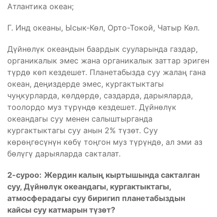
Атлантика океан;
Г. Инд океаны, Ысык-Көл, Орто-Токой, Чатыр Көл.
Дүйнөлүк океандын баардык сууларында газдар,
органикалык эмес жана органикалык заттар эриген
түрдө көп кездешет. Планетабызда суу жалаң гана
океан, деңиздерде эмес, кургактыктагы
чуңкурларда, көлдөрдө, саздарда, дарыяларда,
тоолордо муз түрүндө кездешет. Дүйнөлүк
океандагы суу менен салыштырганда
кургактыктагы суу анын 2% түзөт. Суу
көрөңгөсүнүн көбү тоңгон муз түрүндө, ал эми аз
бөлүгү дарыяларда сакталат.
2-суроо:
Жердин калың кыртышында сакталган
суу, Дүйнөлүк океандагы, кургактыктагы,
атмосферадагы суу биригип планетабыздын
кайсы суу катмарын түзөт?