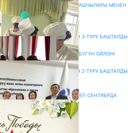
МАМЛЕКЕТТЕРДИН ӨКМӨТ БАШЧЫЛАРЫ МЕНЕН
ЖОЛУГУШТУ
07.08.2026
Абитуриент
ЖОЖДОРГО КАБЫЛ АЛУУНУН 3-ТУРУ БАШТАЛДЫ
27.07.2026
ӨЗҮҢДҮН КЕЛЕЧЕГИҢ ҮЧҮН БҮГҮН ОЙЛОН!
20.07.2026
ЖОЖДОРГО КАБЫЛ АЛУУНУН 2-ТУРУ БАШТАЛДЫ
20.07.2026
Медиа
СУЗАКТА 750 ОРУНДУУ МЕКТЕП СЕНТЯБРДА
ПАЙДАЛАНУУГА БЕРИЛЕТ
07.08.2025
Улуу Жеңиштин жандуу сөзү
29.04.2025