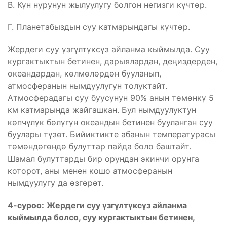
В. Күн нурунун жылуулугу болгон негизги күчтөр.
Г. Планетабыздын суу катмарындагы күчтөр.
Жердеги суу үзгүлтүксүз айланма кыймылда. Суу
кургактыктын бетинен, дарыялардан, деңиздерден,
океандардан, көлмөлөрдөн бууланып,
атмосферанын нымдуулугун толуктайт.
Атмосферадагы суу буусунун 90% анын төмөнкү 5
км катмарында жайгашкан. Бул нымдуулуктун
көпчүлүк бөлүгүн океандын бетинен бууланган суу
буулары түзөт. Бийиктикте абанын температурасы
төмөндөгөндө булуттар пайда боло баштайт.
Шамал булуттарды бир орундан экинчи орунга
которот, аны менен кошо атмосферанын
нымдуулугу да өзгөрөт.
4-суроо:
Жердеги суу үзгүлтүксүз айланма
кыймылда болсо, суу кургактыктын бетинен
,