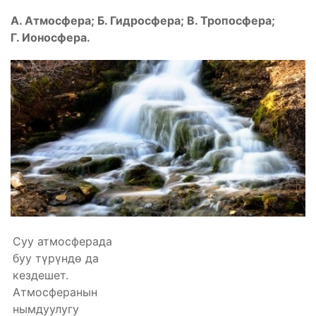
А. Атмосфера;
Б.
Гидросфера; В. Тропосфера;
Г.
Ионосфера.
Суу атмосферада
буу түрүндө да
кездешет.
Атмосферанын
нымдуулугу