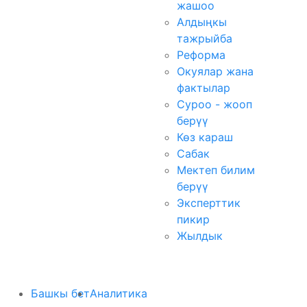
жашоо
Алдыңкы
тажрыйба
Реформа
Окуялар жана
фактылар
Суроо - жооп
берүү
Көз караш
Сабак
Мектеп билим
берүү
Эксперттик
пикир
Жылдык
Башкы бет
Аналитика