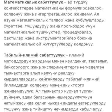
Математикалык сабаттуулук
– ар түрдүү
контексттерде математиканы формулировкалоо,
колдонуу жана интерпретациялоо жөндөмү. Ал
өзүнө математикалык талдоо жана кубулуштарды
сүрөттөө, түшүндүрүү жана прогноздоо үчүн
математикалык түшүнүктөр, процедуралар,
фактылар жана инструментарийлер боюнча
математикалык ой жүгүртүүлөрдү колдонуу.
Табигый-илимий сабаттуулук
– илимий
методдордун жардамы менен изилденип, такталып,
байкоолорго жана эксперименттерге негизделген
тыянактарга алып келүүчү реалдуу
кырдаалдардагы көйгөйлөрдү табигый-илимий
билимдерди колдонуу менен аныктоого
жөндөмдүүлүк. Ал тыянактар курчап турган
дүйнөнү, адам баласынын ишмердүүлүгүнүн
натыйжасында келип чыккан андагы өзгөрүүлөрдү
түшүнүү жана тийиштүү чечимдерди кабыл алуу.