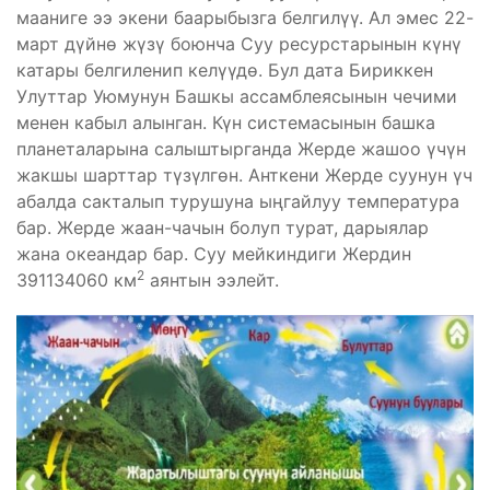
мааниге ээ экени баарыбызга белгилүү. Ал эмес 22-
март дүйнө жүзү боюнча Суу ресурстарынын күнү
катары белгиленип келүүдө. Бул дата Бириккен
Улуттар Уюмунун Башкы ассамблеясынын чечими
менен кабыл алынган. Күн системасынын башка
планеталарына салыштырганда Жерде жашоо үчүн
жакшы шарттар түзүлгөн. Анткени Жерде суунун үч
абалда сакталып турушуна ыңгайлуу температура
бар. Жерде жаан-чачын болуп турат, дарыялар
жана океандар бар. Суу мейкиндиги Жердин
2
391134060 км
аянтын ээлейт.