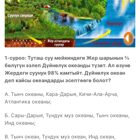
1-суроо:
Туташ суу мейкиндиги Жер шарынын ¾
бөлүгүн ээлеп Дүйнөлүк океанды түзөт. Ал өзүнө
Жердеги суунун 98% камтыйт. Дүйнөлүк океан
деп кайсы океандарды эсептөөгө болот?
А. Тынч океаны, Кара-Дарыя, Кичи-Ала-Арча,
Атлантика океаны;
Б. Сары-Дарыя, Түндүк муз океаны, Тынч океаны,
Инд океаны;
В. Тынч океан, Түндүк муз океан, Инд океан,