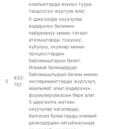
компьютерде өзүнүн туура
тандоосун жүргүзө алат.
5-деңгээлде окуучулар
өздөрүнүн билимин
пайдалануу менен татаал
аталыштарды түшүнүү,
кубулуш, окуялар менен
процесстердин
байланыштарын билет.
Илимий билимдерди
байланыштырып билим менен
633-
5
эксперименттерди жүргүзүп,
707
маалымат алып өздөрүнүн
формулировкасын бере алат.
5-деңгээлге жеткен
окуучулар каталарды,
белгисиз булактарды илимий
далилдердин натыйжасында