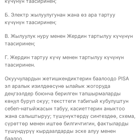
күчүнүн таасиринен;
Б. Электр жылуулугунан жана өз ара тартуу
күчүнүн таасиринен;
В. Жылуулук нуру менен Жердин тартылуу күчүнүн
таасиринен;
Г. Жердин тартуу күчү менен тартылуу күчүнүн
таасиринен.
Окуучулардын жетишкендиктерин баалоодо PISA
эл аралык изилдөөсүнө ылайык жогоруда
деңгээлдер боюнча берилген тапшырмаларды
көңүл буруп окуу; тексттеги табигый кубулуштун
себеп-натыйжасын табуу, касиеттерин аныктоо
жана салыштыруу; түшүнүктөрдү синтездөө, схема,
сүрөттөр менен иштөө билгичтигин, фактыларды
түшүндүрүү кырдаалдарды эске алуу менен
баалоо.