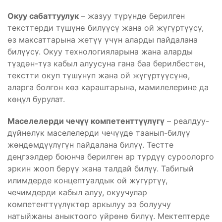
Окуу сабаттуулук
– жазуу түрүндө берилген
тексттерди түшүнө билүүсү жана ой жүгүртүүсү,
өз максаттарына жетүү үчүн аларды пайдалана
билүүсү. Окуу технологияларына жана аларды
түздөн-түз кабыл алуусуна гана баа берилбестен,
текстти окуп түшүнүп жана ой жүгүртүүсүнө,
аларга болгон көз караштарына, мамилелерине да
көңүл бурулат.
Маселелерди чечүү компетенттүүлүгү
– реалдуу-
дүйнөлүк маселелерди чечүүдө таанып-билүү
жөндөмдүүлүгүн пайдалана билүү. Тестте
деңгээлдер боюнча берилген ар түрдүү суроолорго
эркин жооп берүү жана талдай билүү. Табигый
илимдерде концептуалдык ой жүгүртүү,
чечимдерди кабыл алуу, окуучулар
компетенттүүлүктөр аркылуу ээ болуучу
натыйжаны аныктоого үйрөнө билүү. Мектептерде