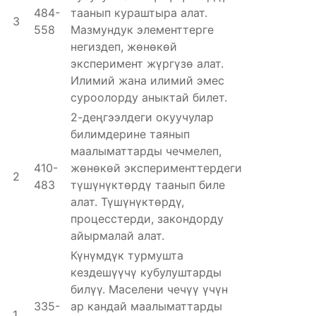
484-
таанып кураштыра алат.
3
558
Мазмундук элементтерге
негиздеп, жөнөкөй
эксперимент жүргүзө алат.
Илимий жана илимий эмес
суроолорду аныктай билет.
2-деңгээлдеги окуучулар
билимдерине таянып
маалыматтарды чечмелеп,
410-
жөнөкөй эксперименттердеги
2
483
түшүнүктөрдү таанып биле
алат. Түшүнүктөрдү,
процесстерди, закондорду
айырмалай алат.
Күнүмдүк турмушта
кездешүүчү кубулуштарды
билүү. Маселени чечүү үчүн
335-
ар кандай маалыматтарды
1