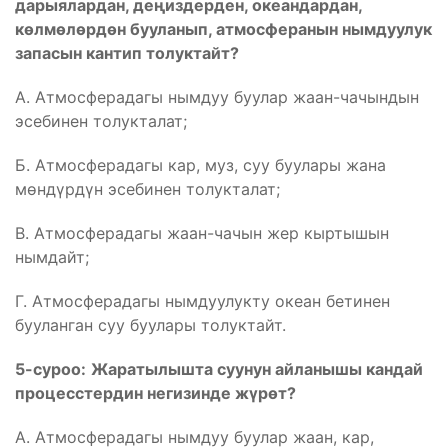
дарыялардан, деңиздерден, океандардан,
көлмөлөрдөн бууланып, атмосферанын нымдуулук
запасын кантип толуктайт?
А. Атмосферадагы нымдуу буулар жаан-чачындын
эсебинен толукталат;
Б. Атмосферадагы кар, муз, суу буулары жана
мөндүрдүн эсебинен толукталат;
В. Атмосферадагы жаан-чачын жер кыртышын
нымдайт;
Г. Атмосферадагы нымдуулукту океан бетинен
бууланган суу буулары толуктайт.
5-суроо:
Жаратылышта суунун айланышы кандай
процесстердин негизинде жүрөт?
А. Атмосферадагы нымдуу буулар жаан, кар,