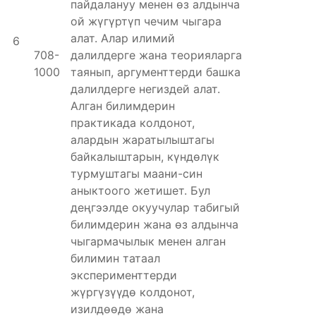
пайдалануу менен өз алдынча
ой жүгүртүп чечим чыгара
алат. Алар илимий
6
708-
далилдерге жана теорияларга
1000
таянып, аргументтерди башка
далилдерге негиздей алат.
Алган билимдерин
практикада колдонот,
алардын жаратылыштагы
байкалыштарын, күндөлүк
турмуштагы маани-син
аныктоого жетишет. Бул
деңгээлде окуучулар табигый
билимдерин жана өз алдынча
чыгармачылык менен алган
билимин татаал
эксперименттерди
жүргүзүүдө колдонот,
изилдөөдө жана