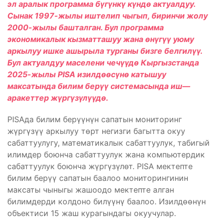
эл аралык программа бүгүнкү
күндө актуалдуу.
Сынак 1997-жылы иштелип чыгып, биринчи жолу
2000-жылы башталган. Бул программа
экономикалык кызматташуу жана өнүгүү уюму
аркылуу ишке ашырыла турганы бизге белгилүү.
Бул актуалдуу маселени чечүүдө Кыргызстанда
2025-жылы PISA изилдөөсүнө катышуу
максатында билим берүү системасында иш
—
аракеттер жүргүзүлүүдө.
PISAда билим берүүнүн сапатын мониторинг
жүргүзүү аркылуу төрт негизги багытта окуу
сабаттуулугу, математикалык сабаттуулук, табигый
илимдер боюнча сабаттуулук жана компьютердик
сабаттуулук боюнча жүргүзүлөт. PISA мектепте
билим берүү сапатын баалоо мониторингинин
максаты чыныгы жашоодо мектепте алган
билимдерди колдоно билүүнү баалоо. Изилдөөнүн
объектиси 15 жаш курагындагы окуучулар.