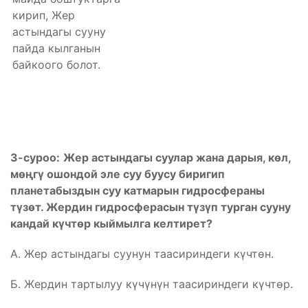
кирип, Жер
астындагы сууну
пайда кылганын
байкоого болот.
3-суроо:
Жер астындагы суулар жана дарыя, көл,
мөңгү ошондой эле суу буусу биригип
планетабыздын суу катмарын гидросфераны
түзөт. Жердин гидросферасын түзүп турган сууну
кандай күчтөр кыймылга келтирет?
А. Жер астындагы суунун таасириндеги күчтөн.
Б. Жердин тартылуу күчүнүн таасириндеги күчтөр.