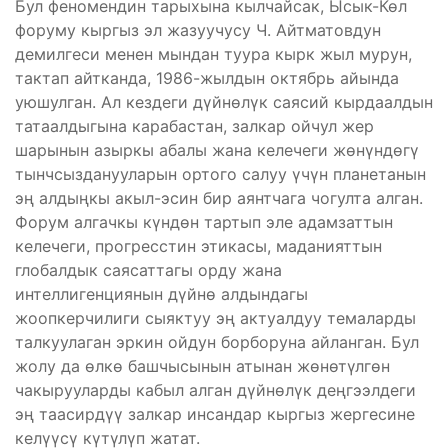
Бул феномендин тарыхына кылчайсак, Ысык-Көл
форуму кыргыз эл жазуучусу Ч. Айтматовдун
демилгеси менен мындан туура кырк жыл мурун,
тактап айтканда, 1986-жылдын октябрь айында
уюшулган. Ал кездеги дүйнөлүк саясий кырдаалдын
татаалдыгына карабастан, залкар ойчул жер
шарынын азыркы абалы жана келечеги жөнүндөгү
тынчсызданууларын ортого салуу үчүн планетанын
эң алдыңкы акыл-эсин бир аянтчага чогулта алган.
Форум алгачкы күндөн тартып эле адамзаттын
келечеги, прогресстин этикасы, маданияттын
глобалдык саясаттагы орду жана
интеллигенциянын дүйнө алдындагы
жоопкерчилиги сыяктуу эң актуалдуу темаларды
талкуулаган эркин ойдун борборуна айланган. Бул
жолу да өлкө башчысынын атынан жөнөтүлгөн
чакырууларды кабыл алган дүйнөлүк деңгээлдеги
эң таасирдүү залкар инсандар кыргыз жергесине
келүүсү күтүлүп жатат.