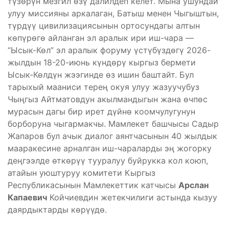
түзөрүн мезгил өзү далилдеп келет. Мына ушундай
улуу миссияны аркалаган, Батыш менен Чыгыштын,
түрдүү цивилизациясынын ортосундагы алтын
көпүрөгө айланган эл аралык ири иш-чара —
“Ысык-Көл” эл аралык форуму үстүбүздөгү 2026-
жылдын 18-20-июнь күндөрү кыргыз бермети
Ысык-Көлдүн жээгинде өз ишин баштайт. Бул
тарыхый мааниси терең окуя улуу жазуучубуз
Чыңгыз Айтматовдун акылмандыгын жана өчпөс
мурасын дагы бир ирет дүйнө коомчулугунун
борборуна чыгармакчы. Мамлекет башчысы Садыр
Жапаров бул ачык диалог аянтчасынын 40 жылдык
мааракесине арналган иш-чараларды эң жогорку
деңгээлде өткөрүү тууралуу буйрукка кол коюп,
атайын уюштуруу комитети Кыргыз
Республикасынын Мамлекеттик катчысы
Арслан
Капаевич
Койчиевдин жетекчилиги астында кызуу
даярдыктарды көрүүдө.