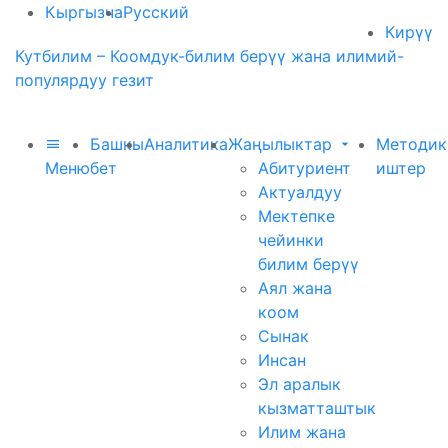
Кыргызча
Русский
Кирүү
Кутбилим – Коомдук-билим берүү жана илимий-
популярдуу гезит
Башкы
Аналитика
Жаңылыктар
Методик
Меню
бет
Абитуриент
иштер
Актуалдуу
Мектепке
чейинки
билим берүү
Аял жана
коом
Сынак
Инсан
Эл аралык
кызматташтык
Илим жана