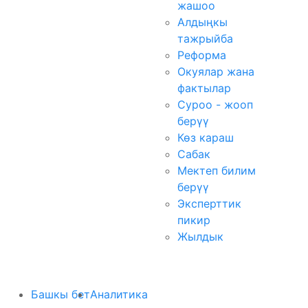
жашоо
Алдыңкы
тажрыйба
Реформа
Окуялар жана
фактылар
Суроо - жооп
берүү
Көз караш
Сабак
Мектеп билим
берүү
Эксперттик
пикир
Жылдык
Башкы бет
Аналитика