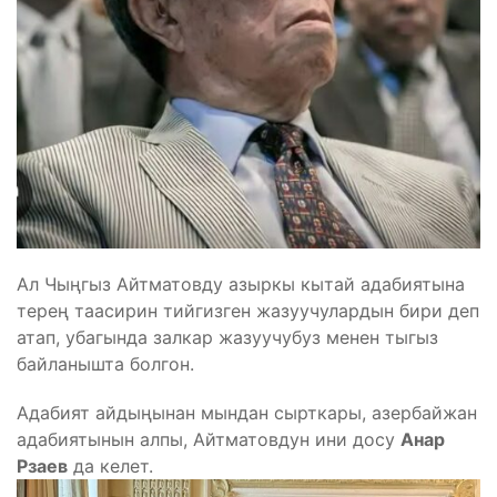
Ал Чыңгыз Айтматовду азыркы кытай адабиятына
терең таасирин тийгизген жазуучулардын бири деп
атап, убагында залкар жазуучубуз менен тыгыз
байланышта болгон.
Адабият айдыңынан мындан сырткары, азербайжан
адабиятынын алпы, Айтматовдун ини досу
Анар
Рзаев
да келет.