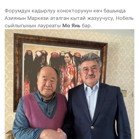
Форумдун кадырлуу конокторунун көч башында
Азиянын Маркези аталган кытай жазуучусу, Нобель
сыйлыгынын лауреаты
Мо Янь
бар.