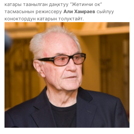
катары таанылган даңктуу “Жетинчи ок”
тасмасынын режиссеру
Али Хамраев
сыйлуу
коноктордун катарын толуктайт.