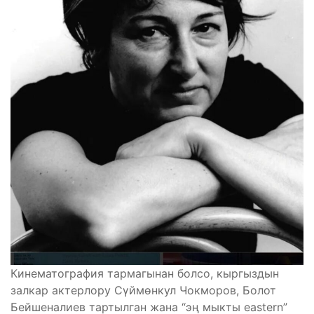
Кинематография тармагынан болсо, кыргыздын
залкар актерлору Сүймөнкул Чокморов, Болот
Бейшеналиев тартылган жана “эң мыкты eastern”