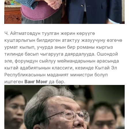
Ч. Айтматовдун туулган жерин көрүүгө
куштарлыгын билдирген атактуу жазуучуну өзгөчө
урмат кылып, учурда анын бир романы кыргыз
тилинде басып чыгарууга даярдалууда. Ошондой
эле, форумдун сыйлуу меймандарынын арасында
кытай адабиятынын классиги, кезинде Кытай Эл
Республикасынын маданият министри болуп
иштеген
Ванг Мэнг
да бар.