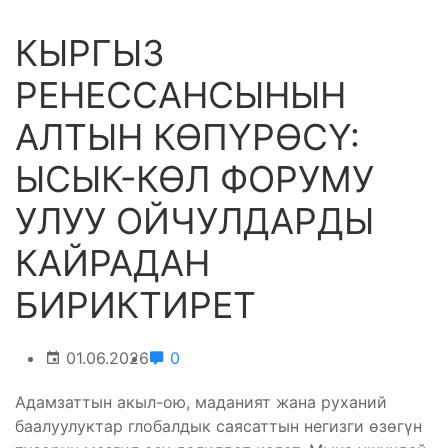
КЫРГЫЗ
РЕНЕССАНСЫНЫН
АЛТЫН КӨПҮРӨСҮ:
ЫСЫК-КӨЛ ФОРУМУ
УЛУУ ОЙЧУЛДАРДЫ
КАЙРАДАН
БИРИКТИРЕТ
01.06.2026
0
Адамзаттын акыл-ою, маданият жана руханий
баалуулуктар глобалдык саясаттын негизги өзөгүн