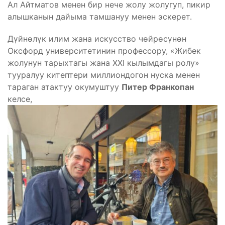
Ал Айтматов менен бир нече жолу жолугуп, пикир
алышканын дайыма тамшануу менен эскерет.
Дүйнөлүк илим жана искусство чөйрөсүнөн
Оксфорд университетинин профессору, «Жибек
жолунун тарыхтагы жана XXI кылымдагы ролу»
тууралуу китептери миллиондогон нуска менен
тараган атактуу окумуштуу
Питер Франкопан
келсе,