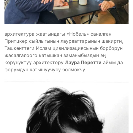
архитектура жаатындагы «Нобель» саналган
Притцкер сыйлыгынын лауреаттарынын шакирти,
Ташкенттеги Ислам цивилизациясынын борборун
жасалгалоого катышкан заманыбыздын эң
көрүнүктүү архитектору
Лаура Перетти
айым да
форумдун катышуучусу болмокчу.