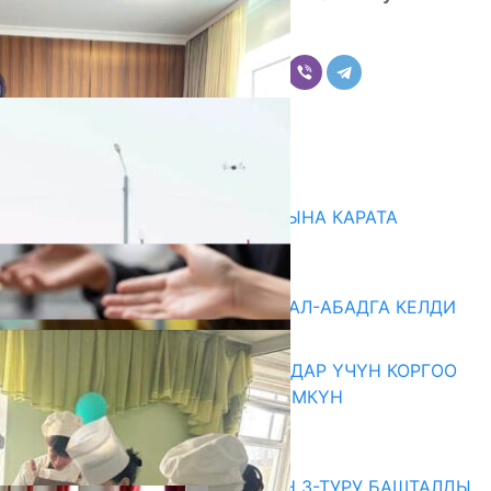
Бөлүшүү
Комментарийлер
Акыркы жаңылыктар
НАРЫНДА ЖАҢЫ ОКУУ ЖЫЛЫНА КАРАТА
ДАЯРДЫКТАР ТАЛКУУЛАНДЫ
07.08.2026
«БИРИМДИК КЕРБЕНИ» ЖАЛАЛ-АБАДГА КЕЛДИ
07.08.2026
КОРРУПЦИЯНЫ КАБАРЛАГАНДАР ҮЧҮН КОРГОО
ЧАРАЛАРЫ КҮЧӨТҮЛҮШҮ МҮМКҮН
07.08.2026
Абитуриент
ЖОЖДОРГО КАБЫЛ АЛУУНУН 3-ТУРУ БАШТАЛДЫ