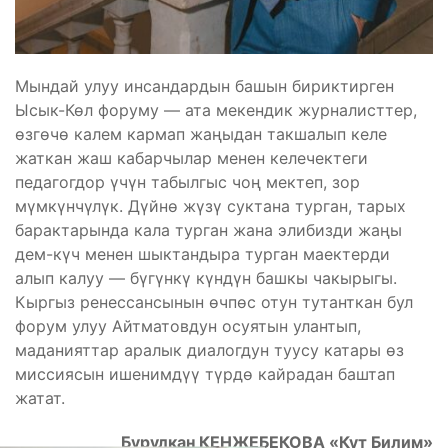
Мындай улуу инсандардын башын бириктирген
Ысык-Көл форуму — ата мекендик журналисттер,
өзгөчө калем кармап жаңыдан такшалып келе
жаткан жаш кабарчылар менен келечектеги
педагогдор үчүн табылгыс чоң мектеп, зор
мүмкүнчүлүк. Дүйнө жүзү суктана турган, тарых
барактарында кала турган жана элибизди жаңы
дем-күч менен шыктандыра турган маектерди
алып калуу — бүгүнкү күндүн башкы чакырыгы.
Кыргыз ренессансынын өчпөс отун тутанткан бул
форум улуу Айтматовдун осуятын улантып,
маданияттар аралык диалогдун туусу катары өз
миссиясын ишенимдүү түрдө кайрадан баштап
жатат.
Бурулкан КЕНЖЕБЕКОВА «Кут Билим»