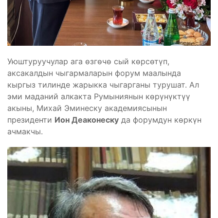
Уюштуруучулар ага өзгөчө сый көрсөтүп,
аксакалдын чыгармаларын форум маалында
кыргыз тилинде жарыкка чыгарганы турушат. Ал
эми маданий алкакта Румыниянын көрүнүктүү
акыны, Михай Эминеску академиясынын
президенти
Ион Деаконеску
да форумдун көркүн
ачмакчы.