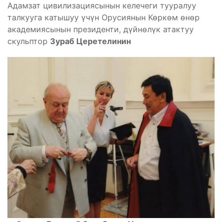
Адамзат цивилизациясынын келечеги тууралуу
талкууга катышуу үчүн Орусиянын Көркөм өнөр
академиясынын президенти, дүйнөлүк атактуу
скульптор
Зураб Церетелинин