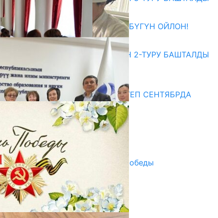
27.07.2026
ӨЗҮҢДҮН КЕЛЕЧЕГИҢ ҮЧҮН БҮГҮН ОЙЛОН!
20.07.2026
ЖОЖДОРГО КАБЫЛ АЛУУНУН 2-ТУРУ БАШТАЛДЫ
20.07.2026
Медиа
СУЗАКТА 750 ОРУНДУУ МЕКТЕП СЕНТЯБРДА
ПАЙДАЛАНУУГА БЕРИЛЕТ
07.08.2025
Улуу Жеңиштин жандуу сөзү
29.04.2025
Награды в преддверии Дня Победы
29.04.2025