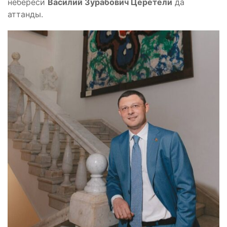
небереси
Василий Зурабович Церетели
да
аттанды.