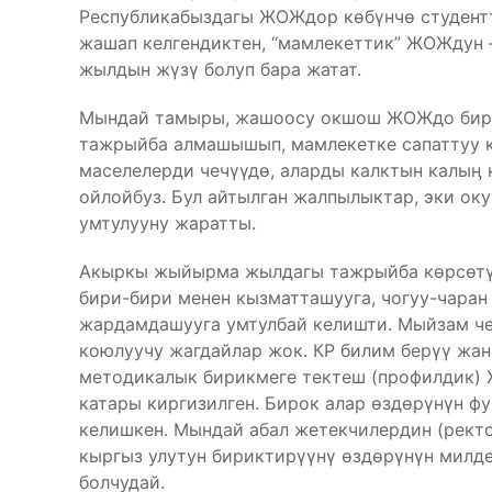
Республикабыздагы ЖОЖдор көбүнчө студентт
жашап келгендиктен, “мамлекеттик” ЖОЖдун
жылдын жүзү болуп бара жатат.
Мындай тамыры, жашоосу окшош ЖОЖдо бири
тажрыйба алмашышып, мамлекетке сапаттуу к
маселелерди чечүүдө, аларды калктын калыӊ 
ойлойбуз. Бул айтылган жалпылыктар, эки ок
умтулууну жаратты.
Акыркы жыйырма жылдагы тажрыйба көрсөтү
бири-бири менен кызматташууга, чогуу-чаран
жардамдашууга умтулбай келишти. Мыйзам ч
коюлуучу жагдайлар жок. КР билим берүү жа
методикалык бирикмеге тектеш (профилдик)
катары киргизилген. Бирок алар өздөрүнүн ф
келишкен. Мындай абал жетекчилердин (рект
кыргыз улутун бириктирүүнү өздөрүнүн милде
болчудай.