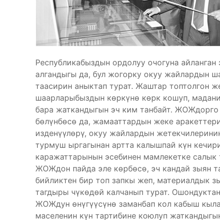
Республикабыздын ордолуу очогуна айланган
алгандыгы да, бул жогорку окуу жайлардын 
таасирин аныктап турат. Жаштар топтолгон ж
шаарларыбыздын көркүнө көрк кошуп, мадани
бара жаткандыгын эч ким танбайт. ЖОЖдорг
бөлүнбөсө да, жамааттардын жеке аракеттер
изденүүлөрү, окуу жайлардын жетекчилерини
турмуш ыргагынан артта калышпай күн кечирип
каражаттарынын эсебинен мамлекетке салык 
ЖОЖдон пайда эле көрбөсө, эч кандай зыян т
бийликтен бир топ запкы жеп, материалдык 
тагдыры чүкөдөй калчанып турат. Ошондукта
ЖОЖдун өнүгүүсүнө заманбап кол кабыш кыла 
маселенин күн тартибине коюлуп жаткандыгын