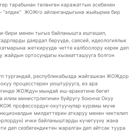
ер тарабынан төлөнгөн каражаттын эсебинен
 – “элдик” ЖОЖго айлангандыгына жыйырма бир
-бири менен тыгыз байланышта иштешип,
адрларды даярдап берүүдө, саясий, идеологиялык
катмарына жеткирүүдө четте калбоолору керек деп
уу жайдын ортосундагы кызматташууга болгон
п тургандай, республикабызда жайгашкан ЖОЖдор
 окуу процесстерин уюштурууга, өз ара
егинде ЖОЖдун мындай иш-аракетине бөгөт
на илим министрлигинин буйругу боюнча Окуу
 ЖОЖ профессордук-окутуучулар курамы мүчө
ункционалдык милдеттерин аткаруу менен чектелип
орлордун) ички байланыштарды күчөтүүнү жана
ти деп сезбегендиктен жаралган деп айтсак туура