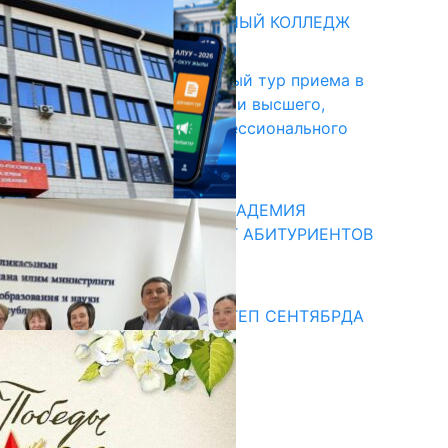
БИШКЕКСКИЙ УНИВЕРСАЛЬНЫЙ КОЛЛЕДЖ
17.07.2026
В Кыргызстане начался первый тур приема в
образовательные организации высшего,
среднего и начального профессионального
образования
13.07.2026
КЫРГЫЗКО-РОССИЙСКАЯ АКАДЕМИЯ
ОБРАЗОВАНИЯ ПРИГЛАШАЕТ АБИТУРИЕНТОВ
10.07.2026
едиа
СУЗАКТА 750 ОРУНДУУ МЕКТЕП СЕНТЯБРДА
ПАЙДАЛАНУУГА БЕРИЛЕТ
07.08.2025
Улуу Жеңиштин жандуу сөзү
29.04.2025