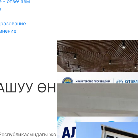
 - отвечаем
я
разование
мнение
АШУУ ӨНҮГҮҮГӨ
П
Республикасындагы жогорку окуу жайлардын
А