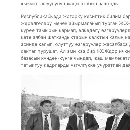
кызматташуусунун жаӊы этабын баштады.
Республикабызда жогорку кесиптик билим бер
жөрөлгөлөрү менен айырмаланып турган ЖОЖ
күрөө тамырын кармап, өлкөдөгү өзгөрүүлөрд
кете албай жаткандыктарын калктын калыӊ 
эсинде калып, олуттуу өзгөрүүлөр жасалбаса
сактап турушат. Ал эми кээ бир ЖОЖдор ички
базасын күндөн-күнгө чыӊдап, жаш мамлекет
татыктуу кадрларды үзгүлтүккө учуратпай да