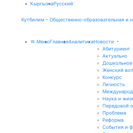
Кыргызча
Русский
Кутбилим – Общественно-образовательная и н
Меню
Главная
Аналитика
Новости
Абитуриент
Актуально
Дошкольное
Женский во
Конкурс
Личность
Международ
Наука и жиз
Передовой 
Проблема
Реформа
События и 