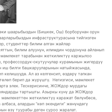
 эки шаарыбыздын (Бишкек, Ош) борборунан орун
шаарларыбыздын инфраструктурасына тийгизген
ер, студенттер билим алган жайлар
яттын, билим алуунун, илимдин чордонуна айланып
о мамлекет тарабынан жеткиликтүү каржылоо
и, профессордук-окутуучулар курамынын жигердүү
н иш билги башкарууларынын натыйжасында,
 келишүүдө. Ал аз келгенсип, өздөрү тапкан
төлөп берип да жүрүштү. Негизгиси, мамлекет
арта элек. Тескерисинче, ЖОЖдор мурдагы
зыяндарды тартышты. Азыркы күнү да ЖОЖдор
н мамлекеттен жеткиликтүү каражат бөлүнбөсө,
албаса, алардын “көп экендиги” жөнүндөгү
ын өзү туурабы деген суроо жаралат.