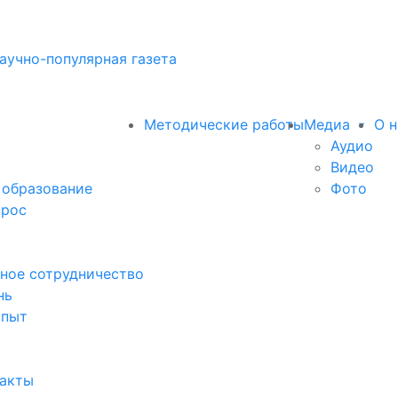
аучно-популярная газета
Методические работы
Медиа
О н
Аудио
Видео
 образование
Фото
прос
ное сотрудничество
нь
опыт
факты