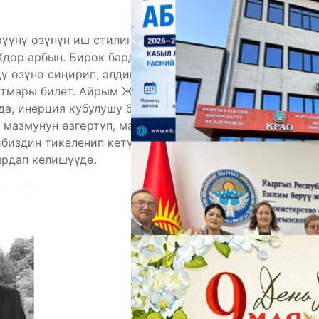
үүнү өзүнүн иш стилине айлантып, салттуу
дор арбын. Бирок бардык эле ЖОЖдор учурдун
ү өзүнө сиӊирип, элдин мүдөө-талаптарын аткарып
катмары билет. Айрым ЖОЖдор элдин социалдык
 да, инерция кубулушу боюнча эл арасында аброюн
 мазмунун өзгөртүп, материалдык-техникалык
ибиздин тикеленип кетүүсүнө салым кошо турган
ярдап келишүүдө.
М