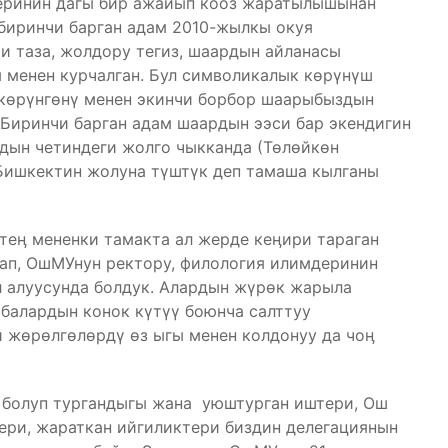
жеринин дагы бир ажайып кооз жаратылышынан
 биринчи барган адам 2010-жылкы окуя
и таза, жолдору тегиз, шаардын айланасы
 менен курчалган. Бул символикалык көрүнүш
көрүнгөнү менен экинчи борбор шаарыбыздын
Биринчи барган адам шаардын ээси бар экендигин
рдын четиндеги жолго чыкканда (Төлөйкөн
 Бишкектин жолуна түштүк деп тамаша кылганы
теӊ мененки тамакта ал жерде кеӊири тараган
штап, ОшМУнун ректору, филология илимдеринин
л алуусунда болдук. Алардын жүрөк жарыла
абалардын конок күтүү боюнча салттуу
 жөрөлгөлөрдү өз ыгы менен колдонуу да чоӊ
 болуп тургандыгы жана уюштурган иштери, Ош
ри, жараткан ийгиликтери биздин делегациянын