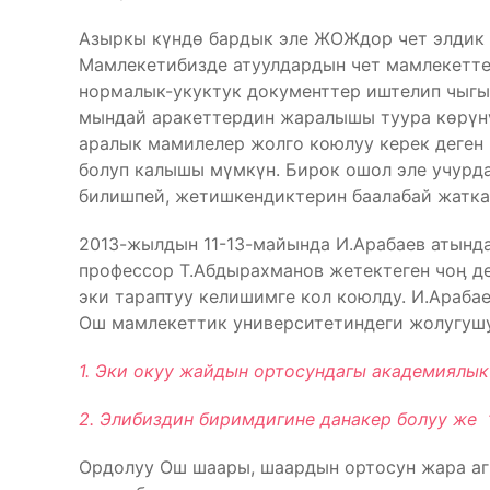
Азыркы күндө бардык эле ЖОЖдор чет элдик 
Мамлекетибизде атуулдардын чет мамлекетте
нормалык-укуктук документтер иштелип чыгы
мындай аракеттердин жаралышы туура көрүн
аралык мамилелер жолго коюлуу керек деген 
болуп калышы мүмкүн. Бирок ошол эле учур
билишпей, жетишкендиктерин баалабай жатка
2013-жылдын 11-13-майында И.Арабаев атынд
профессор Т.Абдырахманов жетектеген чоӊ д
эки тараптуу келишимге кол коюлду. И.Араба
Ош мамлекеттик университетиндеги жолугушу
1. Эки окуу жайдын ортосундагы академиялык
2. Элибиздин биримдигине данакер болуу же 
Ордолуу Ош шаары, шаардын ортосун жара агы