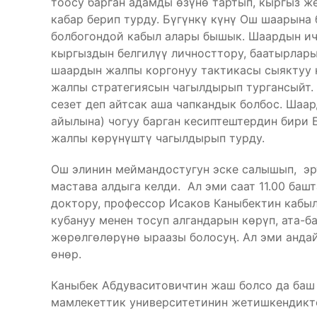
тоосу барган адамды өзүнө тартып, кыргыз 
кабар берип турду. Бүгүнкү күнү Ош шаарына
болбогондой кабыл алары бышык. Шаардын ич
кыргыздын белгилүү личносттору, баатырлары
шаардын жалпы коргонуу тактикасы сыяктуу 
жалпы стратегиясын чагылдырып тургансыйт. 
сезет деп айтсак аша чапкандык болбос. Шаа
айылына) чогуу барган кесиптештердин бири
жалпы көрүнүштү чагылдырып турду.
Ош элинин меймандостугун эске салышып, эр
мастава алдыга келди. Ал эми саат 11.00 ба
доктору, профессор Исаков Каныбектин кабы
кубануу менен тосуп алгандарын көрүп, ата-б
жөрөлгөлөрүнө ыраазы болосуӊ. Ал эми андай
өнөр.
Каныбек Абдуваситовичтин жаш болсо да баш
мамлекеттик университетинин жетишкендикте