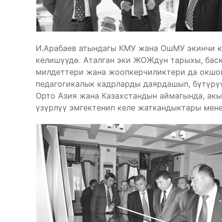
И.Арабаев атындагы КМУ жана ОшМУ экинчи 
келишүүдө. Аталган эки ЖОЖдун тарыхы, баск
милдеттери жана жоопкерчиликтери да окшо
педагогикалык кадрларды даярдашып, бүтүрү
Орто Азия жана Казахстандын аймагында, ак
үзүрлүү эмгектенип келе жаткандыктары мен