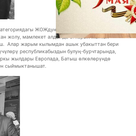
категориядагы ЖОЖдун катарын толуктап
ан жолу, мамлекет алдында аткарып жаткан
ш. Алар жарым кылымдан ашык убакыттан бери
үчүлөрү республикабыздын булуӊ-бурчтарында,
ыркы жылдары Европада, Батыш өлкөлөрүндө
ен сыймыктанышат.