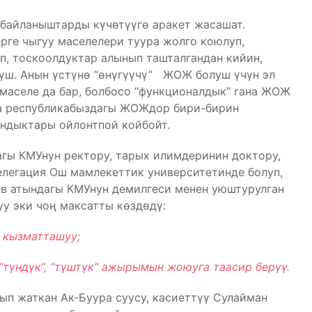
байланыштарды күчөтүүгө аракет жасашат.
рге чыгуу маселелери туура жолго коюлуп,
п, тоскоолдуктар алынып ташталгандан кийин,
үш. Анын үстүнө “өнүгүүчү” ЖОЖ болуш үчүн эл
маселе да бар, болбосо “функционалдык” гана ЖОЖ
да республикабыздагы ЖОЖдор бири-бирин
ндыктары ойлонтпой койбойт.
агы КМУнун ректору, тарых илимдеринин доктору,
елегация Ош мамлекеттик университетинде болуп,
ев атындагы КМУнун демилгеси менен уюштурулган
у эки чоӊ максатты көздөдү:
 кызматташуу;
“т
үнд
үк”, “т
үшт
үк” ажырымын жоюуга таасир бер
үү.
п жаткан Ак-Буура суусу, касиеттүү Сулайман