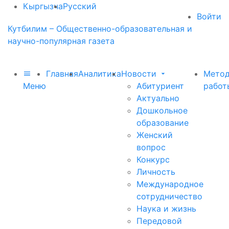
Кыргызча
Русский
Войти
Кутбилим – Общественно-образовательная и
научно-популярная газета
Главная
Аналитика
Новости
Метод
Меню
Абитуриент
работ
Актуально
Дошкольное
образование
Женский
вопрос
Конкурс
Личность
Международное
сотрудничество
Наука и жизнь
Передовой