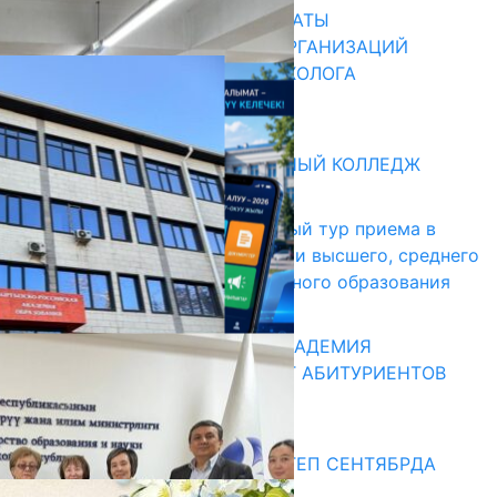
В ПРИМЕРНЫЕ ТИПОВЫЕ ШТАТЫ
ОБЩЕОБРАЗОВАТЕЛЬНЫХ ОРГАНИЗАЦИЙ
ВВЕДЕНА ДОЛЖНОСТЬ ПСИХОЛОГА
31.07.2026
Абитуриент
БИШКЕКСКИЙ УНИВЕРСАЛЬНЫЙ КОЛЛЕДЖ
17.07.2026
В Кыргызстане начался первый тур приема в
образовательные организации высшего, среднего
и начального профессионального образования
13.07.2026
КЫРГЫЗКО-РОССИЙСКАЯ АКАДЕМИЯ
ОБРАЗОВАНИЯ ПРИГЛАШАЕТ АБИТУРИЕНТОВ
10.07.2026
Медиа
СУЗАКТА 750 ОРУНДУУ МЕКТЕП СЕНТЯБРДА
ПАЙДАЛАНУУГА БЕРИЛЕТ