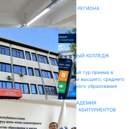
ДЛЯ МЕТОДИСТОВ ЮЖНОГО РЕГИОНА
НАЧАЛОСЬ ОБУЧЕНИЕ
05.08.2026
НЕДЕЛЯ В ОБЗОРЕ
31.07.2026
Абитуриент
БИШКЕКСКИЙ УНИВЕРСАЛЬНЫЙ КОЛЛЕДЖ
17.07.2026
В Кыргызстане начался первый тур приема в
образовательные организации высшего, среднего
и начального профессионального образования
13.07.2026
КЫРГЫЗКО-РОССИЙСКАЯ АКАДЕМИЯ
ОБРАЗОВАНИЯ ПРИГЛАШАЕТ АБИТУРИЕНТОВ
10.07.2026
Медиа