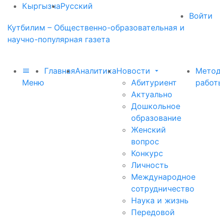
Кыргызча
Русский
Войти
Кутбилим – Общественно-образовательная и
научно-популярная газета
Главная
Аналитика
Новости
Метод
Меню
Абитуриент
работ
Актуально
Дошкольное
образование
Женский
вопрос
Конкурс
Личность
Международное
сотрудничество
Наука и жизнь
Передовой