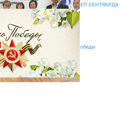
СУЗАКТА 750 ОРУНДУУ МЕКТЕП СЕНТЯБРДА
ПАЙДАЛАНУУГА БЕРИЛЕТ
07.08.2025
Улуу Жеңиштин жандуу сөзү
29.04.2025
Награды в преддверии Дня Победы
29.04.2025