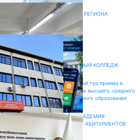
07.08.2026
ДЛЯ МЕТОДИСТОВ ЮЖНОГО РЕГИОНА
НАЧАЛОСЬ ОБУЧЕНИЕ
05.08.2026
НЕДЕЛЯ В ОБЗОРЕ
31.07.2026
Абитуриент
БИШКЕКСКИЙ УНИВЕРСАЛЬНЫЙ КОЛЛЕДЖ
17.07.2026
В Кыргызстане начался первый тур приема в
образовательные организации высшего, среднего
и начального профессионального образования
13.07.2026
КЫРГЫЗКО-РОССИЙСКАЯ АКАДЕМИЯ
ОБРАЗОВАНИЯ ПРИГЛАШАЕТ АБИТУРИЕНТОВ
10.07.2026