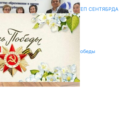
Медиа
СУЗАКТА 750 ОРУНДУУ МЕКТЕП СЕНТЯБРДА
ПАЙДАЛАНУУГА БЕРИЛЕТ
07.08.2025
Улуу Жеңиштин жандуу сөзү
29.04.2025
Награды в преддверии Дня Победы
29.04.2025