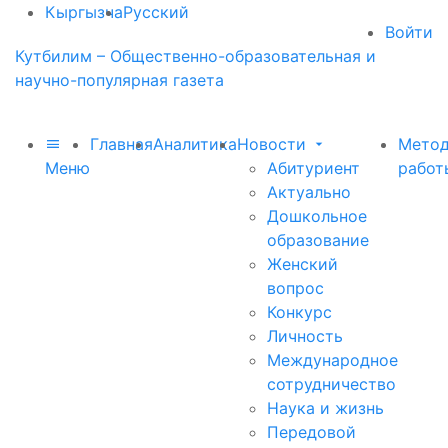
Кыргызча
Русский
Войти
Кутбилим – Общественно-образовательная и
научно-популярная газета
Главная
Аналитика
Новости
Метод
Меню
Абитуриент
работ
Актуально
Дошкольное
образование
Женский
вопрос
Конкурс
Личность
Международное
сотрудничество
Наука и жизнь
Передовой