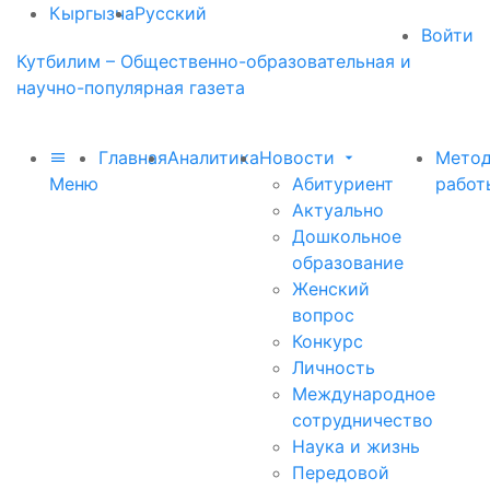
Кыргызча
Русский
Войти
Кутбилим – Общественно-образовательная и
научно-популярная газета
Главная
Аналитика
Новости
Метод
Меню
Абитуриент
работ
Актуально
Дошкольное
образование
Женский
вопрос
Конкурс
Личность
Международное
сотрудничество
Наука и жизнь
Передовой