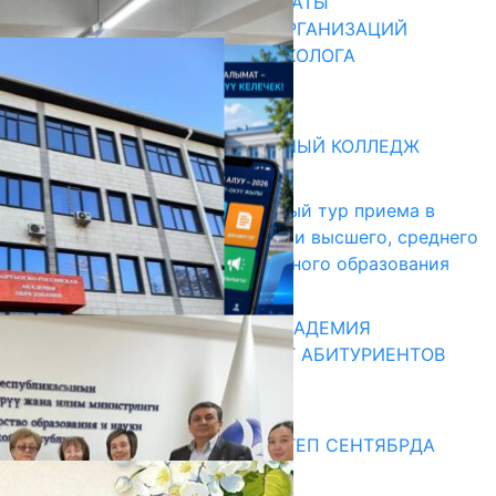
В ПРИМЕРНЫЕ ТИПОВЫЕ ШТАТЫ
ОБЩЕОБРАЗОВАТЕЛЬНЫХ ОРГАНИЗАЦИЙ
ВВЕДЕНА ДОЛЖНОСТЬ ПСИХОЛОГА
31.07.2026
Абитуриент
БИШКЕКСКИЙ УНИВЕРСАЛЬНЫЙ КОЛЛЕДЖ
17.07.2026
В Кыргызстане начался первый тур приема в
образовательные организации высшего, среднего
и начального профессионального образования
13.07.2026
КЫРГЫЗКО-РОССИЙСКАЯ АКАДЕМИЯ
ОБРАЗОВАНИЯ ПРИГЛАШАЕТ АБИТУРИЕНТОВ
10.07.2026
Медиа
СУЗАКТА 750 ОРУНДУУ МЕКТЕП СЕНТЯБРДА
ПАЙДАЛАНУУГА БЕРИЛЕТ