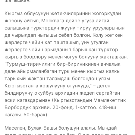
жатышкан.
Кыргыз облусунун жетекчилеринин жогоркудай
жобону айтып, Москвага дейре угуза айгай
салышына түрктөрдүн жүүнү тирүү урууларынын
да чырылдап чыгышы себеп болгон. Колу жеткен
жерлерге чейин кат ташташып, үнү угулган
жерлерге чейин арызданып барышкан түрктөр
кыргыз боорлору менен чогуу болууну жакташкан.
“Турмуш-тиричилиги бир-бириникинен анчалык
деле айырмаланбаган түрк менен кыргыз калкы
тарыхый жактан таламдаш болгондон улам
Кыргызстанга кошулууну өтүнүүдө,” – деген
билдирүүнү окуйбуз архивдин жедеп саргайган
эски кагаздарынан (Кыргызстандын Мамлекеттик
Борбордук архиви. 20-фонд. 1-каттоо. 418-иш
кагазы. 50-барак).
Маселен, Булак-Башы болушун алалы. Мындай