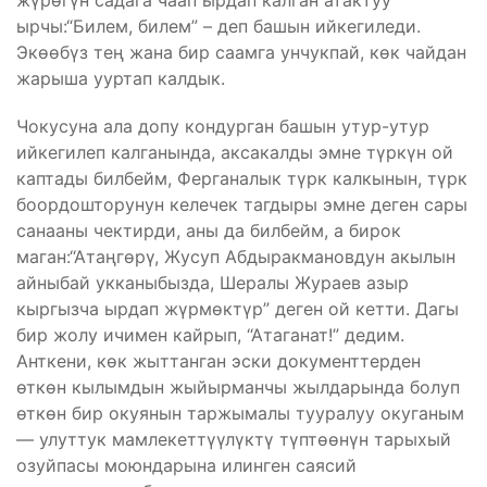
жүрөгүн садага чаап ырдап калган атактуу
ырчы:“Билем, билем” – деп башын ийкегиледи.
Экөөбүз тең жана бир саамга унчукпай, көк чайдан
жарыша ууртап калдык.
Чокусуна ала допу кондурган башын утур-утур
ийкегилеп калганында, аксакалды эмне түркүн ой
каптады билбейм, Ферганалык түрк калкынын, түрк
боордошторунун келечек тагдыры эмне деген сары
санааны чектирди, аны да билбейм, а бирок
маган:“Атаңгөрү, Жусуп Абдыракмановдун акылын
айныбай укканыбызда, Шералы Жураев азыр
кыргызча ырдап жүрмөктүр” деген ой кетти. Дагы
бир жолу ичимен кайрып, “Атаганат!” дедим.
Анткени, көк жыттанган эски документтерден
өткөн кылымдын жыйырманчы жылдарында болуп
өткөн бир окуянын таржымалы тууралуу окуганым
— улуттук мамлекеттүүлүктү түптөөнүн тарыхый
озуйпасы моюндарына илинген саясий