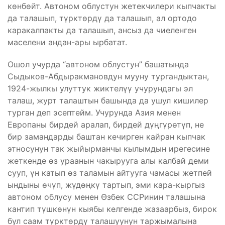
көнбөйт. Автоном облустун жетекчилери кыпчакты
да талашып, түрктөрдү да талашып, ал ортодо
каракалпакты да талашып, ансыз да чиеленген
маселени андан-ары ырбатат.
Ошол учурда “автоном облустун” башатында
Сыдыков-Абдыракмановдун мууну тургандыктан,
1924-жылкы улуттук жиктелүү учурундагы эл
талаш, журт талаштын башында да ушул кишилер
турган деп эсептейм. Учурунда Азия менен
Европаны бирдей аралап, бирдей дүңгүрөтүп, не
бир замандарды баштан кечирген кайран кыпчак
этносунун так жыйырманчы кылымдын ирегесине
жеткенде өз ураанын чакырууга алы калбай деми
сууп, үн катып өз таламын айтууга чамасы жетпей
ындыны өчүп, жүдөңкү тартып, эми кара-кыргыз
автоном облусу менен Өзбек ССРинин талашына
кантип түшкөнүн кыябы келгенде жазаарбыз, бирок
бул саам түрктөрдү талашуунун таржымалына