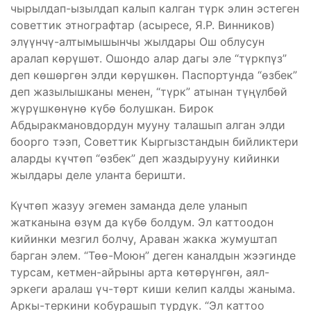
чырылдап-ызылдап калып калган түрк элин эстеген
советтик этнографтар (асыресе, Я.Р. Винников)
элүүнчү-алтымышынчы жылдары Ош облусун
аралап көрүшөт. Ошондо алар дагы эле “түркпүз”
деп көшөргөн элди көрүшкөн. Паспортунда “өзбек”
деп жазылышканы менен, “түрк” атынан түңүлбөй
жүрүшкөнүнө күбө болушкан. Бирок
Абдыракмановдордун мууну талашып алган элди
боорго тээп, Советтик Кыргызстандын бийликтери
аларды күчтөп “өзбек” деп жаздырууну кийинки
жылдары деле уланта беришти.
Күчтөп жазуу эгемен заманда деле уланып
жатканына өзүм да күбө болдум. Эл каттоодон
кийинки мезгил болчу, Араван жакка жумуштап
барган элем. “Төө-Моюн” деген каналдын жээгинде
турсам, кетмен-айрыны арта көтөрүнгөн, аял-
эркеги аралаш үч-төрт киши келип калды жаныма.
Аркы-теркини кобурашып турдук. “Эл каттоо