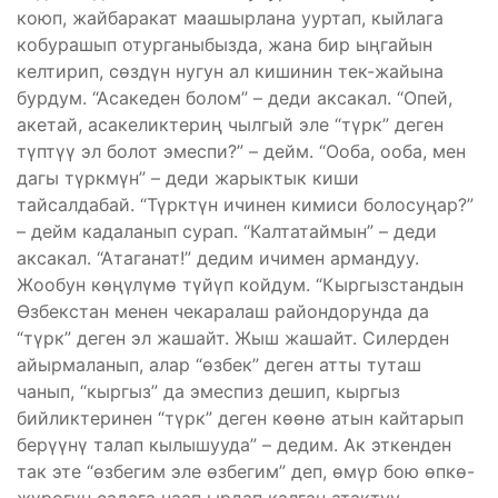
коюп, жайбаракат маашырлана ууртап, кыйлага
кобурашып отурганыбызда, жана бир ыңгайын
келтирип, сөздүн нугун ал кишинин тек-жайына
бурдум. “Асакеден болом” – деди аксакал. “Опей,
акетай, асакеликтериң чылгый эле “түрк” деген
түптүү эл болот эмеспи?” – дейм. “Ооба, ооба, мен
дагы түркмүн” – деди жарыктык киши
тайсалдабай. “Түрктүн ичинен кимиси болосуңар?”
– дейм кадаланып сурап. “Калтатаймын” – деди
аксакал. “Атаганат!” дедим ичимен армандуу.
Жообун көңүлүмө түйүп койдум. “Кыргызстандын
Өзбекстан менен чекаралаш райондорунда да
“түрк” деген эл жашайт. Жыш жашайт. Силерден
айырмаланып, алар “өзбек” деген атты туташ
чанып, “кыргыз” да эмеспиз дешип, кыргыз
бийликтеринен “түрк” деген көөнө атын кайтарып
берүүнү талап кылышууда” – дедим. Ак эткенден
так эте “өзбегим эле өзбегим” деп, өмүр бою өпкө-