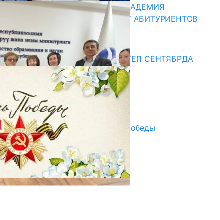
КЫРГЫЗКО-РОССИЙСКАЯ АКАДЕМИЯ
ОБРАЗОВАНИЯ ПРИГЛАШАЕТ АБИТУРИЕНТОВ
10.07.2026
Медиа
СУЗАКТА 750 ОРУНДУУ МЕКТЕП СЕНТЯБРДА
ПАЙДАЛАНУУГА БЕРИЛЕТ
07.08.2025
Улуу Жеңиштин жандуу сөзү
29.04.2025
Награды в преддверии Дня Победы
29.04.2025