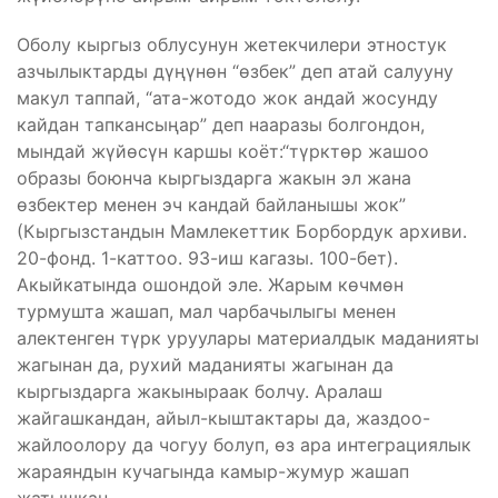
Оболу кыргыз облусунун жетекчилери этностук
азчылыктарды дүңүнөн “өзбек” деп атай салууну
макул таппай, “ата-жотодо жок андай жосунду
кайдан тапкансыңар” деп нааразы болгондон,
мындай жүйөсүн каршы коёт:“түрктөр жашоо
образы боюнча кыргыздарга жакын эл жана
өзбектер менен эч кандай байланышы жок”
(Кыргызстандын Мамлекеттик Борбордук архиви.
20-фонд. 1-каттоо. 93-иш кагазы. 100-бет).
Акыйкатында ошондой эле. Жарым көчмөн
турмушта жашап, мал чарбачылыгы менен
алектенген түрк уруулары материалдык маданияты
жагынан да, рухий маданияты жагынан да
кыргыздарга жакыныраак болчу. Аралаш
жайгашкандан, айыл-кыштактары да, жаздоо-
жайлоолору да чогуу болуп, өз ара интеграциялык
жараяндын кучагында камыр-жумур жашап