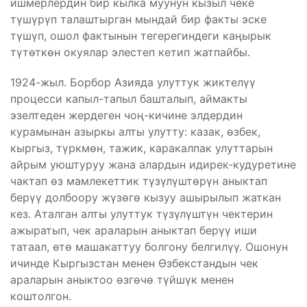
ишмерлердин бир кылка муунун кызыл чеке
түшүрүп талаштырган мындай бир факты эске
түшүп, ошол фактынын тегерегиндеги каңырык
түтөткөн окуялар элестеп кетип жатпайбы.
1924-жыл. Борбор Азияда улуттук жиктелүү
процесси капыл-тапыл башталып, аймакты
эзелтеден жердеген чоң-кичине элдердин
курамынан азыркы алты улутту: казак, өзбек,
кыргыз, түркмөн, тажик, каракалпак улуттарын
айрым уюштуруу жана алардын идирек-кудуретине
чактап өз мамлекеттик түзүлүштөрүн аныктап
берүү долбоору жүзөгө кызуу ашырылып жаткан
кез. Аталган алты улуттук түзүлүштүн чектерин
ажыратып, чек араларын аныктап берүү иши
татаал, өтө машакаттуу болгону белгилүү. Ошонун
ичинде Кыргызстан менен Өзбекстандын чек
араларын аныктоо өзгөчө түйшүк менен
коштолгон.