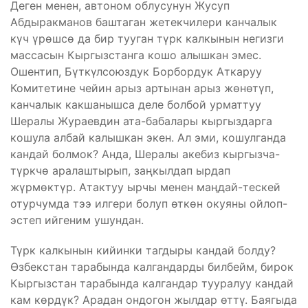
Деген менен, автоном облусунун Жусуп
Абдыракманов баштаган жетекчилери канчалык
күч үрөшсө да бир тууган түрк калкынын негизги
массасын Кыргызстанга кошо алышкан эмес.
Ошентип, Бүткүлсоюздук Борбордук Аткаруу
Комитетине чейин арыз артынан арыз жөнөтүп,
канчалык какшанышса деле болбой урматтуу
Шералы Жураевдин ата-бабалары кыргыздарга
кошула албай калышкан экен. Ал эми, кошулганда
кандай болмок? Анда, Шералы акебиз кыргызча-
түркчө аралаштырып, заңкылдап ырдап
жүрмөктүр. Атактуу ырчы менен маңдай-тескей
отурчумда тээ илгери болуп өткөн окуяны ойлоп-
эстеп ийгеним ушундан.
Түрк калкынын кийинки тагдыры кандай болду?
Өзбекстан тарабында калгандарды билбейм, бирок
Кыргызстан тарабында калгандар тууралуу кандай
кам көрдүк? Арадан ондогон жылдар өттү. Баягыда