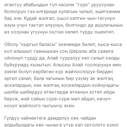
атактуу абабыздын түп насили “түрк” уруусунан
болоорун тээ илгериде кулагым чалып, эшиткеним
бар эле. Кудай жалгап, ошол кептин чын-төгүнүн
өзүм үчүн тактап алуунун, болгондо да ашулачынын
өз оозунан угуунун оңтою келип турду ошентип.
Оболу “кыргыз баласы” экенимди билип, кыса-кыса
кол алышып таанышкан соң Шералы аба саамга
ойлонуп турду да, Алай тууралуу кеп салып калды
бүйүрүмдү кызытып. Алыскы Алай тоолорунун мен
эзели болуп көрбөгөн күр жайлоолорун бирден
эргип санап, бала чагынын бир үзүмү ак жалтаң
аскалардын, көк жалтаң зоокалардын койнундагы
шалба-шибердүү өтөктөрдө өткөнүн эстеп ийди.
Көрсө, жай сайын сүрө-сүрө мал айдап, көчүп-
конуп жайлоого чыгышчу экен.
Гүлдүү чайнектеги демделүү көк чайдан
алдыбыздагы көк чыныга утур кап ортолото куюп