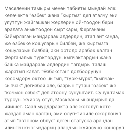
Маселенин тамыры менен табияты мындай эле:
келечекте “өзбек” жана “кыргыз” деп аталчу эки
улуттун жайгашкан жерлерин ой-тоодон бери
аралата аныктоодон сырткары, Фергананы
байырлаган майдараак элдердин, атап айтканда,
же өзбекке кошуларын билбей, же кыргызга
кошуларын билбей, эки ортодо арабөк калган
Ферганалык түрктөрдүн, кыпчактардын жана
башка майдараак элдердин тагдыры талаш
жаратып калат. “Өзбекстан” долбоорунун
көсөмдөрү өктөө чыгып, “түрк-мүрк”, “кыпчак-
сыпчак” дегизбей эле, баарын туташ “өзбек” же
“көчмөн өзбек” деп атоону сунуштайт. Сунуштамак
турсун, жүйөсү өтүп, Москваны ынандырып да
ийишет. Саал мурдараакта эле жоголуп кете
жаздап аман калган, эми өлүп-тириле өжөрлөнүп
атып “автоном облус” деген статуска араңдан
илинген кыргыздарың алардын жүйөсүнө көшөрүп