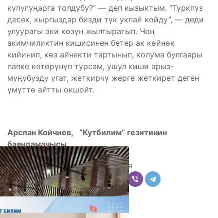
купулуңарга толдубу?” — деп кызыктым. “Түркпүз
десек, кыргыздар бизди түк укпай койду”, — деди
улуурагы эки көзүн жылтыратып. Чоң
акимчиликтин кишисинен бетер ак көйнөк
кийинип, көз айнекти тартынып, колума булгаары
папке көтөрүнүп турсам, ушул киши арыз-
муңубузду угат, жеткирчү жерге жеткирет деген
үмүттө айтты окшойт.
Арслан Койчиев, “Кутбилим” гезитинин
баяндамачысы
Поделиться
Комментарии