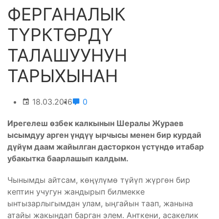
ФЕРГАНАЛЫК
ТҮРКТӨРДҮ
ТАЛАШУУНУН
ТАРЫХЫНАН
18.03.2016
0
Ирегелеш өзбек калкынын Шералы Жураев
ысымдуу арген үндүү ырчысы менен бир курдай
дүйүм даам жайылган дасторкон үстүндө итабар
убакытка баарлашып калдым.
Чынымды айтсам, көңүлүмө түйүп жүргөн бир
кептин учугун жандырып билмекке
ынтызарлыгымдан улам, ыңгайын таап, жанына
атайы жакындап барган элем. Анткени, асакелик