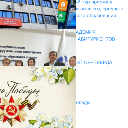
В Кыргызстане начался первый тур приема в
образовательные организации высшего, среднего
и начального профессионального образования
13.07.2026
КЫРГЫЗКО-РОССИЙСКАЯ АКАДЕМИЯ
ОБРАЗОВАНИЯ ПРИГЛАШАЕТ АБИТУРИЕНТОВ
10.07.2026
Медиа
СУЗАКТА 750 ОРУНДУУ МЕКТЕП СЕНТЯБРДА
ПАЙДАЛАНУУГА БЕРИЛЕТ
07.08.2025
Улуу Жеңиштин жандуу сөзү
29.04.2025
Награды в преддверии Дня Победы
29.04.2025