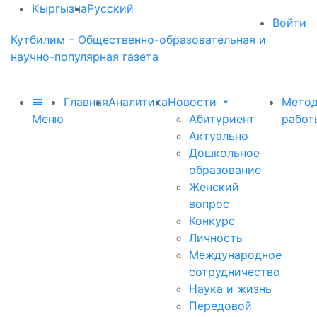
Кыргызча
Русский
Войти
Кутбилим – Общественно-образовательная и
научно-популярная газета
Главная
Аналитика
Новости
Метод
Меню
Абитуриент
работ
Актуально
Дошкольное
образование
Женский
вопрос
Конкурс
Личность
Международное
сотрудничество
Наука и жизнь
Передовой