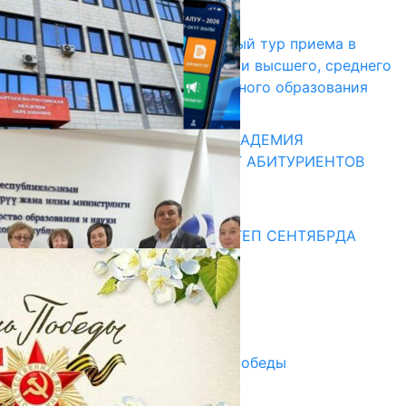
17.07.2026
В Кыргызстане начался первый тур приема в
образовательные организации высшего, среднего
и начального профессионального образования
13.07.2026
КЫРГЫЗКО-РОССИЙСКАЯ АКАДЕМИЯ
ОБРАЗОВАНИЯ ПРИГЛАШАЕТ АБИТУРИЕНТОВ
10.07.2026
Медиа
СУЗАКТА 750 ОРУНДУУ МЕКТЕП СЕНТЯБРДА
ПАЙДАЛАНУУГА БЕРИЛЕТ
07.08.2025
Улуу Жеңиштин жандуу сөзү
29.04.2025
Награды в преддверии Дня Победы
29.04.2025