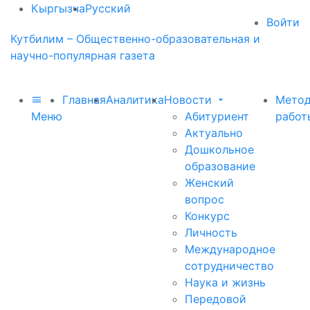
Кыргызча
Русский
Войти
Кутбилим – Общественно-образовательная и
научно-популярная газета
Главная
Аналитика
Новости
Метод
Меню
Абитуриент
работ
Актуально
Дошкольное
образование
Женский
вопрос
Конкурс
Личность
Международное
сотрудничество
Наука и жизнь
Передовой