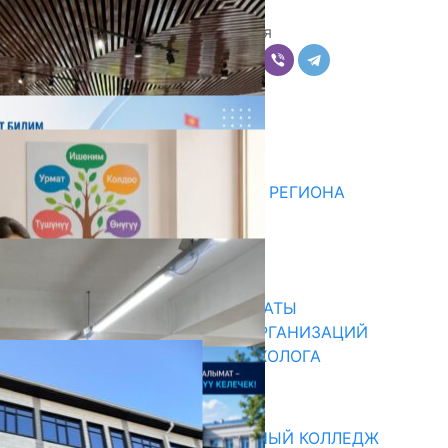
Поделиться
Комментарии
Последние новости
ДЛЯ МЕТОДИСТОВ ЮЖНОГО РЕГИОНА
НАЧАЛОСЬ ОБУЧЕНИЕ
05.08.2026
31.07.2026
В ПРИМЕРНЫЕ ТИПОВЫЕ ШТАТЫ
ОБЩЕОБРАЗОВАТЕЛЬНЫХ ОРГАНИЗАЦИЙ
ВВЕДЕНА ДОЛЖНОСТЬ ПСИХОЛОГА
31.07.2026
Абитуриент
БИШКЕКСКИЙ УНИВЕРСАЛЬНЫЙ КОЛЛЕДЖ