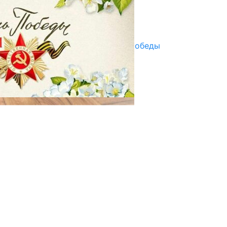
Улуу Жеңиштин жандуу сөзү
29.04.2025
Награды в преддверии Дня Победы
29.04.2025