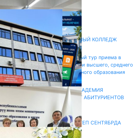
05.08.2026
НЕДЕЛЯ В ОБЗОРЕ
31.07.2026
Абитуриент
БИШКЕКСКИЙ УНИВЕРСАЛЬНЫЙ КОЛЛЕДЖ
17.07.2026
В Кыргызстане начался первый тур приема в
образовательные организации высшего, среднего
и начального профессионального образования
13.07.2026
КЫРГЫЗКО-РОССИЙСКАЯ АКАДЕМИЯ
ОБРАЗОВАНИЯ ПРИГЛАШАЕТ АБИТУРИЕНТОВ
10.07.2026
Медиа
СУЗАКТА 750 ОРУНДУУ МЕКТЕП СЕНТЯБРДА
ПАЙДАЛАНУУГА БЕРИЛЕТ
07.08.2025