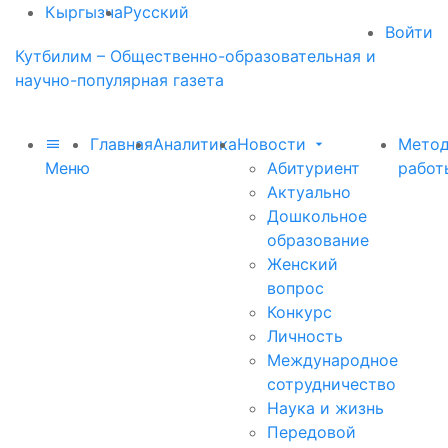
Кыргызча
Русский
Войти
Кутбилим – Общественно-образовательная и
научно-популярная газета
Главная
Аналитика
Новости
Метод
Меню
Абитуриент
работ
Актуально
Дошкольное
образование
Женский
вопрос
Конкурс
Личность
Международное
сотрудничество
Наука и жизнь
Передовой