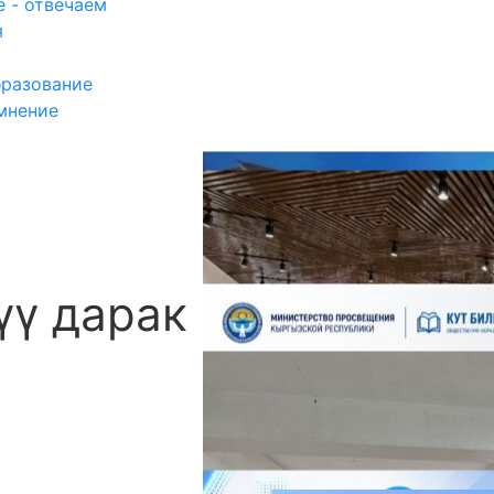
 - отвечаем
я
разование
мнение
үү дарак
П