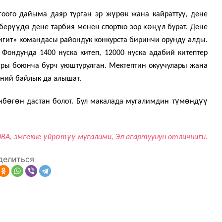
ү
ө
гоого дайыма даяр турган эр ж
р
к жана кайраттуу, дене
үү
ө
өӊү
бер
д
дене тарбия менен спортко зор к
л бурат. Дене
и­гит» командасы райондук кон­курста биринчи орунду алды.
 Фондунда 1400 нуска китеп, 12000 нуска адабий китептер
ары боюнча бурч уюшту­рулган. Мектептин окуучулары жана
аний байлык да алышат.
ө
ө
ү
ө
үү
нб
г
н дастан болот. Бул макалада мугалимдин т
м
нд
ү
ө
үү
ВА, эмгекке
йр
т
мугалими, Эл агартуунун отличниги.
делиться