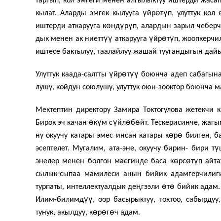
тартып, кол эмгеги менен алгылыктуу иштерди жа­са
ү
ө
ү
кылат. Аларды эмгек кылууга
йр
т
п, улуттук кол
ө
ү
ү
иштерди аткару­уга к
нд
р
п, алардын зарыл чебер
үү
ү
ө
ү
дык менен ак ниетт
аткарууга
йр
т
п, жоопкерчи
иштесе бакты­луу, таалайлуу жашай тууганды­гын дай
ү
ө
үү
Улуттук каада-салтты
йр
т
боюнча адеп са­багын
лушу, койдун союлушу, улуттук оюн-зооктор боюнча 
Мектептин директору Замира Токтогулова жетекчи 
ө
ү
ү
ө
ө
Бирок эч качан
к
м с
йл
б
йт. Тескерисинче, жаг
ө
ө
ну окуучу катары эмес инсан катары к
р
билген, б
ү
эсептелет. Мугалим, ата-эне, окуучу бирин- бири т
ө
ө
ү
энелер менен болгон маегинде баса к
рс
т
п айта
сылык-сыпаа мами­леси анын бийик адамгерчилиги
ӊ
ө
ө
турпаты, интеллектуалдык де
гээли
т
бийик адам.
үү
Илим-билимд
, оор басырыктуу, токтоо, сабырду
ө
ө
ө
тунук, акылдуу, к
р
г
ч адам.