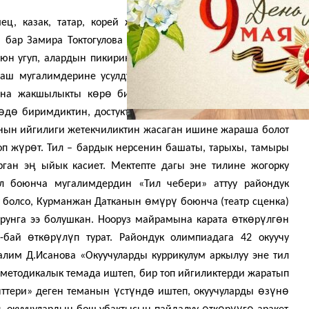
ө
ө
мец, казак, татар, корей жана
збек сыяктуу к
п улуттуу
 бар Замира Ток­тогулова жетектейт. Ал «Менин айтканым
юн угуп, алардын пикирин сыйлап, аларга тарбиячы дагы,
ө
ө
ө
ө
ү
үү
ө
аш мугалим­дерине усулдук к
рс
тм
л
рд
бер
д
н эч
ө
ө
ү
ү
жана жакшылыкты к
р
билген, бар к
ч
н, убактысын ак
ө
ө
ө
ү
д
биримдиктин, достуктун, ынтымактын
р
ш алышына
анын ийгилиги жетекчиликтин жасаган ишине жараша болот
ү
ө
оп ж
р
т. Тил – бардык нерсенин ба­шаты, тарыхы, тамыры
ӊ
рган э
ыйык касиет. Мектепте дагы эне тилине жо­горку
ил боюнча мугалимдердин «Тил чебери» аттуу райондук
ө
ү
ү
уу болсо, Курманжан Датканын
м
р
боюнча (те­атр сценка)
ө
ө
ү
ө
рунга ээ болушкан. Нооруз май­рамына карата
тк
р
лг
н
ө
ө
ү
ү
а-бай
тк
р
л
п турат. Райондук олимпиадага 42 окуучу
галим Д.Исанова «Окуучулар­ды куррикулум аркылуу эне тил
 мето­дикалык темада иштеп, бир топ ийгиликтерди жаратып
ү
ү
ө
ө
ү
ө
нттери» деген теманын
ст
нд
иштеп, окуучу­ларды
з
н
ө
ө
үү
ө