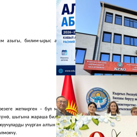
А
им азыгы, билим-ырыс азыгы» дегендей, «А» тамгасын
М
резеге жеткирген – бул мектеп. Ал эми ар бир баланын
ү
ө
м
н
, шыгына жараша билим берип, турмуш жолуна салган
окуу­чуларды учурган алтын уянын бири Бишкек шаарындагы
олмокчу.