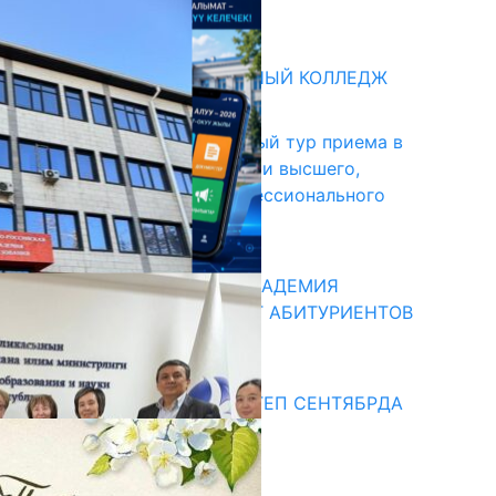
31.07.2026
битуриент
БИШКЕКСКИЙ УНИВЕРСАЛЬНЫЙ КОЛЛЕДЖ
17.07.2026
В Кыргызстане начался первый тур приема в
образовательные организации высшего,
среднего и начального профессионального
образования
13.07.2026
КЫРГЫЗКО-РОССИЙСКАЯ АКАДЕМИЯ
ОБРАЗОВАНИЯ ПРИГЛАШАЕТ АБИТУРИЕНТОВ
10.07.2026
едиа
СУЗАКТА 750 ОРУНДУУ МЕКТЕП СЕНТЯБРДА
ПАЙДАЛАНУУГА БЕРИЛЕТ
07.08.2025
Улуу Жеңиштин жандуу сөзү