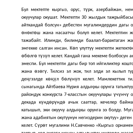
ү
Бул мектепте кыргыз, орус, т
рк, азербайжан, не
окуучулар окушат. Мектепти 30 жылдык тажрыйбасы
айткандай болсун» дебестен мугалимдердин дагы о
ө
ө
ө
н
кт
ш жана насаатчы болуп келет. Мектептин ж
тажабайт. Илим­ди, билимди баалап-барактаган 
ө
ө
эмгекке салган инсан. К
п улуттуу мек­тепти жетект
ө
ө
ө
ү
ү
б
лг
т
з
п келет. Кандай гана мекеме болбосун 
эмеспи. Бул мектепти дагы бир топ ийгиликтер кошт
ө
ө
ү
жана
з
г
. Тилсиз эл жок, тил элди эл кылып ту
ӊ
өӊү
ө
ү
ү
де
гээлде к
л б
л
н
п келет. Мамлекеттик т
ӊ
сынагында Айт­баева Нурия алды
кы орунга татыкт
ү
ү
ү
райондук конкурста 7-класстын окуучулары
ч
нч
о
ү
ө
ү
ө
де­када к
нд
р
нд
ачык сааттар, кечелер байм
ӊ
катышып, эки окуучу алды
кы орунга ээ болду. Му­
жана адабиятын окутуунун не­гиздерин окутуу» деген
ү
ө
келет. С
р
т мугалими Н.Савченко «Кыргыз орнаме