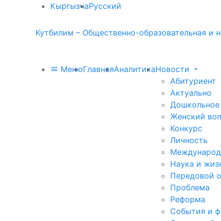
Кыргызча
Русский
Кутбилим – Общественно-образовательная и н
Меню
Главная
Аналитика
Новости
Абитуриент
Актуально
Дошкольное
Женский во
Конкурс
Личность
Международ
Наука и жиз
Передовой 
Проблема
Реформа
События и 