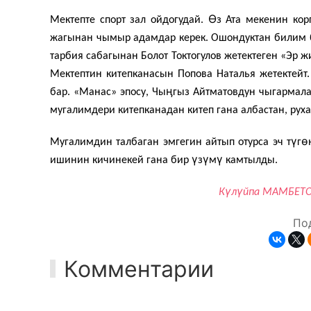
Ө
Мектепте спорт зал ойдогу­дай.
з Ата мекенин кор
жагынан чымыр адамдар керек. Ошондук­тан билим 
тарбия сабагынан Болот Токтогулов жетектеген «Эр ж
Мектептин китепканасын Попова Наталья жетектейт.
ӊ
бар. «Манас» эпосу, Чы
гыз Айтматовдун чы­гармал
мугалимдери китепканадан китеп гана албастан, рух
ү
ө
Мугалимдин талбаган эм­гегин айтып отурса эч т
г
ү
ү
ү
ишинин кичинекей гана бир
з
м
камтылды.
ү
ү
К
л
йпа МАМБЕТО
По
Комментарии