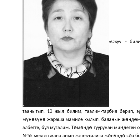
«Окуу – бил
таанытып, 10 жыл билим, таалим-тарбия берип, э
ү
ө
ү
ө
ө
ө
м
н
з
н
жараша мамиле кылып, баланын ж
нд
ө
ө
ө
ӊ
албетте, бул мугалим. Т
м
нд
туурунан ми
деген 
ө
ү
ө
ө
№55 мектеп жана анын жетекчилиги ж
н
нд
с
з б