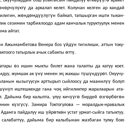
п, окуучулардын бош убакты­сын пайдалуу
тк
р
г
аракет
ө
ө
ү
ү
ү
н
рч
л
кт
да аркалап келет. Колунан кел­ген ар кандай
ө
ө
үү
ү
ү
чилигин, ж
нд
мд
л
г
н байкап, тапшырган ишти тыкан­
лик сезимин тарбиялоодо адам канчалык ту­руктуулук менен
ыма айтат.
ү
ү
ан Ажымамбетова Венера боз
йд
н тигилиши, аттын току­
ө
ү
мактоого татырлык ачык сабакты
тт
.
ө
катары
з ишин мыкты билет жана талапты да катуу коет.
ү
ү
ӊ
ү
ү
ү
ө
ымдуу, жумшак ак
н
менен э
жакшы т
ш
нд
р
т. Окуучу­
үү
аланын кызыгуусун арттырып сыйлоосу да маанил
болуп
ү
ү
ӊ
ш
н
п иштешкенде гана чо
ийгиликтер жаралаарын ата-
үү
ө
ө
ө
ө
ө
т. Дайыма бир калыпта, улуу кич
г
бирдей
зг
рб
г
н
ү
ү
ү
­нин к
зг
с
. Замира Токтогулова — моралдык-нравалык
ү
ө
ө
 Адамга пайдалуу иш
йр
тк
н устат урмат-сыйга татыктуу.
у, салабаттуу, дайыма бир калы­бынан жазбаган тулку бою