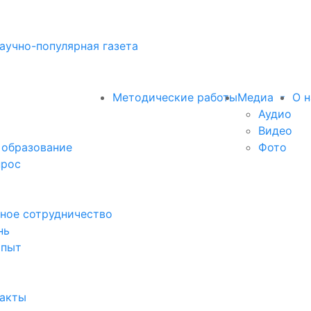
аучно-популярная газета
Методические работы
Медиа
О н
Аудио
Видео
 образование
Фото
прос
ное сотрудничество
нь
опыт
факты