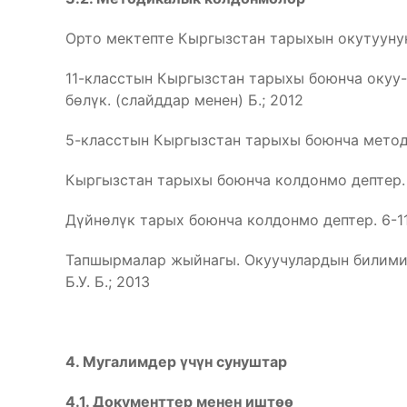
Орто мектепте Кыргызстан тарыхын окутуунун 
11-класстын Кыргызстан тарыхы боюнча окуу-м
бөлүк. (слайддар менен) Б.; 2012
5-класстын Кыргызстан тарыхы боюнча методи
Кыргызстан тарыхы боюнча колдонмо дептер. 5
Дүйнөлүк тарых боюнча колдонмо дептер. 6-11-
Тапшырмалар жыйнагы. Окуучулардын билимин
Б.У. Б.; 2013
4. Мугалимдер
ү
ч
ү
н сунуштар
4.1. Документтер менен ишт
өө