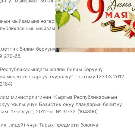
дөгү” мыйзамы. 30.04.2003. №92
ынын мыйзамына өзгөртүүлөрдү жана
убликасынын мыйзамы. Эркин Тоо. 11.01.2013. № 1
дметтик билим берүүнүн мамлекеттик
9-270-бб.
 Республикасындагы жалпы билим берүүчү
ы менен кыскартуу тууралуу” токтому (23.03.2012.
-2184)
илим министрлигинин “Кыргыз Республикасынын
окуу жылы үчүн Базистик окуу пландарын бекитүү
лим. 17-август, 2012-ж. № 31-32 (104890)
ия, лицей) үчүн Тарых предмети боюнча