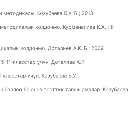
методикасы. Козубаева Б.У. Б.; 2013
етодикалык колдонмо. Курманалиев К.А. I-II-
калык колдонмо. Доталиев А.К. Б.; 2009
-11-класстар үчүн. Доталиев А.К.
класстар үчүн. Козубаева Б.У.
 баалоо боюнча тесттик тапшырмалар. Козубаева