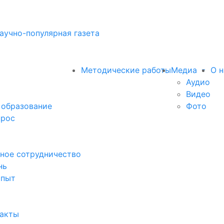
аучно-популярная газета
Методические работы
Медиа
О н
Аудио
Видео
 образование
Фото
прос
ное сотрудничество
нь
опыт
факты