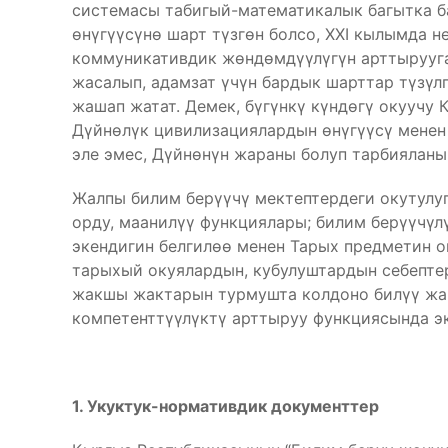
системасы табигый-математикалык багытка 
өнүгүүсүнө шарт түзгөн болсо, XXI кылымда н
коммуникативдик жөндөмдүүлүгүн арттырууг
жасалып, адамзат үчүн бардык шарттар түзү
жашап жатат. Демек, бүгүнкү күндөгү окуучу
Дүйнөлүк цивилизациялардын өнүгүүсү менен
эле эмес, Дүйнөнүн жараны болуп тарбияланы
Жалпы билим берүүчү мектептердеги окутулу
орду, маанилүү функциялары; билим берүүчүл
экендигин белгилөө менен Тарых предметин о
тарыхый окуялардын, кубулуштардын себептер
жакшы жактарын турмушта колдоно билүү жа
компетенттүүлүктү арттыруу функциясында эк
1. Укуктук-нормативдик документтер