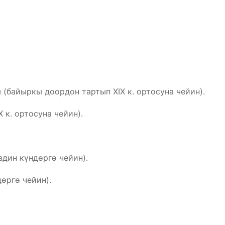
(байыркы доордон тартып ХIX к. ортосуна чейин).
 к. ортосуна чейин).
здин күндөргө чейин).
дөргө чейин).