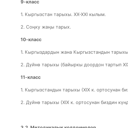
9-класс
1. Кыргызстан тарыхы. ХХ-ХХI кылым.
2. Соӊку жаӊы тарых.
10-класс
1. Кыргыздардын жана Кыргызстандын тарыхы 
2. Дүйнө тарыхы (байыркы доордон тартып ХIX
11-класс
1. Кыргызстандын тарыхы (ХIX к. ортосунан би
2. Дүйнө тарыхы (ХIX к. ортосунан биздин күн
3.2. Методикалык колдонмолор