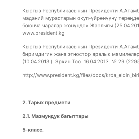
Кыргыз Республикасынын Президенти А.Атам
маданий мурастарын окуп-үйрөнүүнү тереӊде
боюнча чаралар жөнүндө» Жарлыгы (25.04.2012.
www.president.kg
Кыргыз Республикасынын Президенти А.Атамб
биримдигин жана этностор аралык мамилеле
(10.04.2013.). Эркин Тоо. 16.04.2013. № 29 (229
http://www.president.kg/files/docs/krda_eldin_bi
2. Тарых предмети
2.1. Мазмундук багыттары
5-класс.