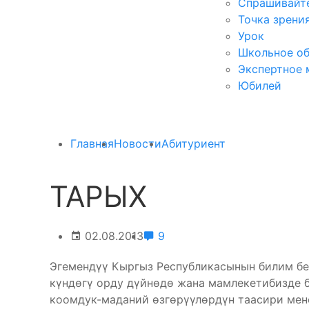
Спрашивайте
Точка зрени
Урок
Школьное об
Экспертное 
Юбилей
Главная
Новости
Абитуриент
ТАРЫХ
02.08.2013
9
Эгемендүү Кыргыз Республикасынын билим бе
күндөгү орду дүйнөдө жана мамлекетибизде 
коомдук-маданий өзгөрүүлөрдүн таасири мен