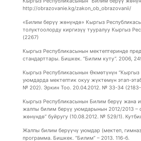
Кыргыз Республикасынын “Билим берүү жөнүн
http://obrazovanie.kg/zakon_ob_obrazovanii/
«Билим берүү жөнүндө» Кыргыз Республикас
толуктоолорду киргизүү тууралуу Кыргыз Респ
(2267)
Кыргыз Республикасынын мектептеринде пре
стандарттары. Бишкек. “Билим куту”. 2006, 24
Кыргыз Республикасынын Өкмөтүнүн “Кыргыз
уюмдарда мектептик окуу жүктөмүн этап-этаб
№ 202). Эркин Тоо. 20.04.2012. № 33-34 (2183
Кыргыз Республикасынын Билим берүү жана 
жалпы билим берүү уюмдарынын 2012/2013 – 
жөнүндө” буйругу (10.08.2012. № 529/1). Кутби
Жалпы билим берүүчү уюмдар (мектеп, гимназ
программа. Бишкек. “Билим” – 2013. 116-б.