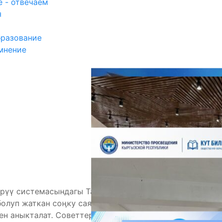
 - отвечаем
я
разование
мнение
П
рүү системасындагы Тарых предметинин бүгүнкү
болуп жаткан соӊку саясий-экономикалык,
ен аныкталат. Советтер Союзунун билим берүү