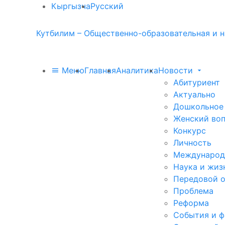
Кыргызча
Русский
Кутбилим – Общественно-образовательная и н
Меню
Главная
Аналитика
Новости
Абитуриент
Актуально
Дошкольное
Женский во
Конкурс
Личность
Международ
Наука и жиз
Передовой 
Проблема
Реформа
События и 