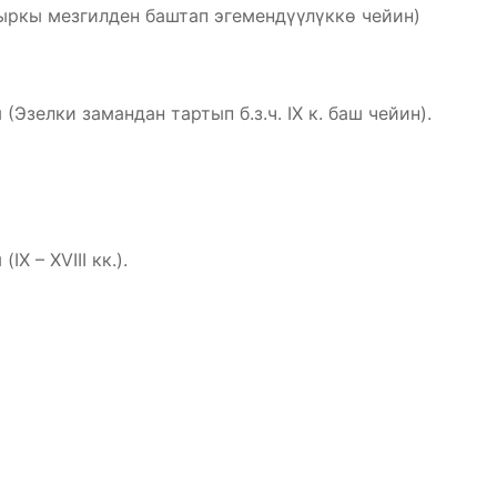
ыркы мезгилден баштап эгемендүүлүккө чейин)
зелки замандан тартып б.з.ч. IX к. баш чейин).
 – XVIII кк.).