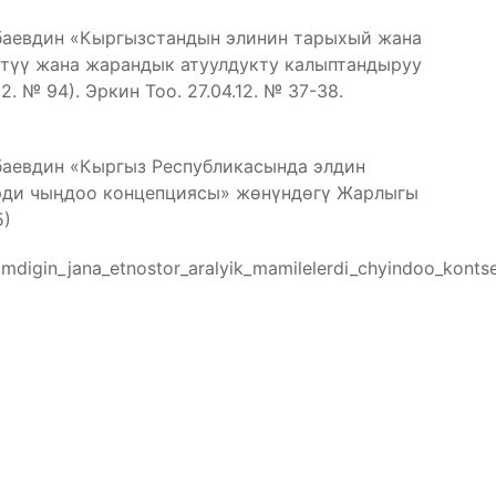
баевдин «Кыргызстандын элинин тарыхый жана
түү жана жарандык атуулдукту калыптандыруу
 № 94). Эркин Тоо. 27.04.12. № 37-38.
аевдин «Кыргыз Республикасында элдин
рди чыӊдоо концепциясы» жөнүндөгү Жарлыгы
5)
rimdigin_jana_etnostor_aralyik_mamilelerdi_chyindoo_kontse