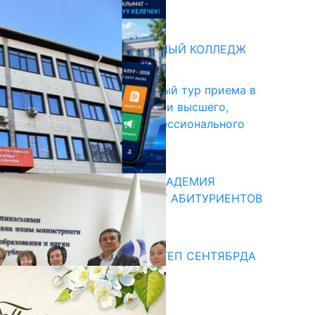
31.07.2026
битуриент
БИШКЕКСКИЙ УНИВЕРСАЛЬНЫЙ КОЛЛЕДЖ
17.07.2026
В Кыргызстане начался первый тур приема в
образовательные организации высшего,
среднего и начального профессионального
образования
13.07.2026
КЫРГЫЗКО-РОССИЙСКАЯ АКАДЕМИЯ
ОБРАЗОВАНИЯ ПРИГЛАШАЕТ АБИТУРИЕНТОВ
10.07.2026
едиа
СУЗАКТА 750 ОРУНДУУ МЕКТЕП СЕНТЯБРДА
ПАЙДАЛАНУУГА БЕРИЛЕТ
07.08.2025
Улуу Жеңиштин жандуу сөзү