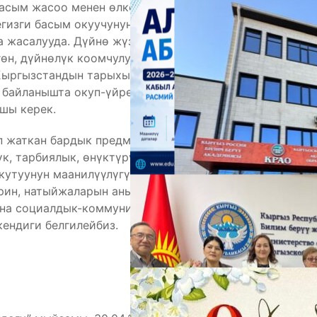
басым жасоо менен өлкөнүн экономикалык
егизги басым окуучунун социалдык-
А
а жасалууда. Дүйнө жүзүндө бардык ачылыштар
лгөн, дүйнөлүк коомчулук компьютердик кылымда
 Кыргызстандын тарыхый-маданий өнүгүүсүн
 байланышта окуп-үйрөнүү менен Кыргызстандын
шы керек.
п жаткан бардык предметтердин ар биринин өз
үк, тарбиялык, өнүктүрүүчүлүк багыттары бар
кутуунун маанилүүлүгү: өткөндү окуп-үйрөнүү;
ин, натыйжаларын аныктоо; андан сабак алып,
на социалдык-коммуникативдик
ендиги белгилейбиз.
М