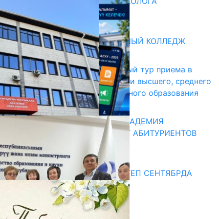
ВВЕДЕНА ДОЛЖНОСТЬ ПСИХОЛОГА
31.07.2026
Абитуриент
БИШКЕКСКИЙ УНИВЕРСАЛЬНЫЙ КОЛЛЕДЖ
17.07.2026
В Кыргызстане начался первый тур приема в
образовательные организации высшего, среднего
и начального профессионального образования
13.07.2026
КЫРГЫЗКО-РОССИЙСКАЯ АКАДЕМИЯ
ОБРАЗОВАНИЯ ПРИГЛАШАЕТ АБИТУРИЕНТОВ
10.07.2026
Медиа
СУЗАКТА 750 ОРУНДУУ МЕКТЕП СЕНТЯБРДА
ПАЙДАЛАНУУГА БЕРИЛЕТ
07.08.2025
Улуу Жеңиштин жандуу сөзү