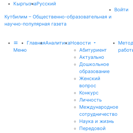
Кыргызча
Русский
Войти
Кутбилим – Общественно-образовательная и
научно-популярная газета
Главная
Аналитика
Новости
Метод
Меню
Абитуриент
работ
Актуально
Дошкольное
образование
Женский
вопрос
Конкурс
Личность
Международное
сотрудничество
Наука и жизнь
Передовой