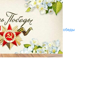
ПАЙДАЛАНУУГА БЕРИЛЕТ
07.08.2025
Улуу Жеңиштин жандуу сөзү
29.04.2025
Награды в преддверии Дня Победы
29.04.2025