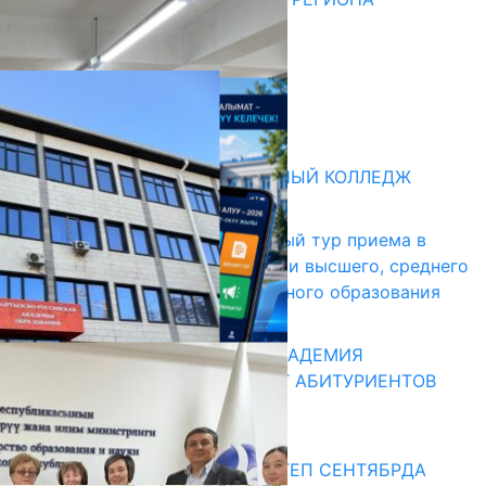
НАЧАЛОСЬ ОБУЧЕНИЕ
05.08.2026
НЕДЕЛЯ В ОБЗОРЕ
31.07.2026
Абитуриент
БИШКЕКСКИЙ УНИВЕРСАЛЬНЫЙ КОЛЛЕДЖ
17.07.2026
В Кыргызстане начался первый тур приема в
образовательные организации высшего, среднего
и начального профессионального образования
13.07.2026
КЫРГЫЗКО-РОССИЙСКАЯ АКАДЕМИЯ
ОБРАЗОВАНИЯ ПРИГЛАШАЕТ АБИТУРИЕНТОВ
10.07.2026
Медиа
СУЗАКТА 750 ОРУНДУУ МЕКТЕП СЕНТЯБРДА