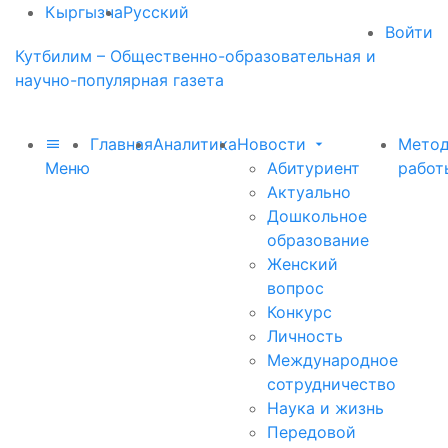
Кыргызча
Русский
Войти
Кутбилим – Общественно-образовательная и
научно-популярная газета
Главная
Аналитика
Новости
Метод
Меню
Абитуриент
работ
Актуально
Дошкольное
образование
Женский
вопрос
Конкурс
Личность
Международное
сотрудничество
Наука и жизнь
Передовой