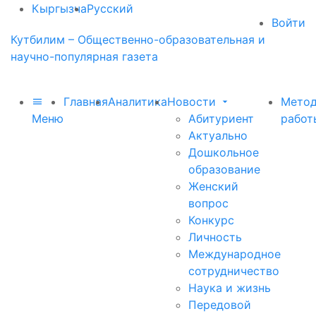
Кыргызча
Русский
Войти
Кутбилим – Общественно-образовательная и
научно-популярная газета
Главная
Аналитика
Новости
Метод
Меню
Абитуриент
работ
Актуально
Дошкольное
образование
Женский
вопрос
Конкурс
Личность
Международное
сотрудничество
Наука и жизнь
Передовой