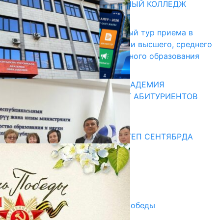
БИШКЕКСКИЙ УНИВЕРСАЛЬНЫЙ КОЛЛЕДЖ
17.07.2026
В Кыргызстане начался первый тур приема в
образовательные организации высшего, среднего
и начального профессионального образования
13.07.2026
КЫРГЫЗКО-РОССИЙСКАЯ АКАДЕМИЯ
ОБРАЗОВАНИЯ ПРИГЛАШАЕТ АБИТУРИЕНТОВ
10.07.2026
Медиа
СУЗАКТА 750 ОРУНДУУ МЕКТЕП СЕНТЯБРДА
ПАЙДАЛАНУУГА БЕРИЛЕТ
07.08.2025
Улуу Жеңиштин жандуу сөзү
29.04.2025
Награды в преддверии Дня Победы
29.04.2025