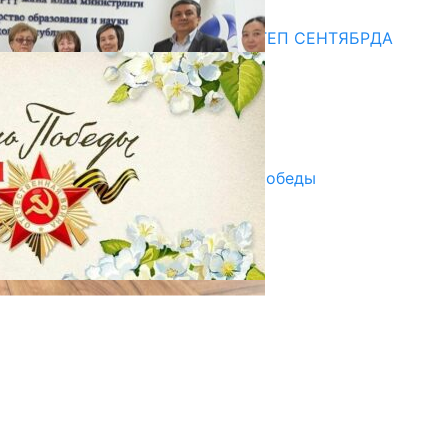
Медиа
СУЗАКТА 750 ОРУНДУУ МЕКТЕП СЕНТЯБРДА
ПАЙДАЛАНУУГА БЕРИЛЕТ
07.08.2025
Улуу Жеңиштин жандуу сөзү
29.04.2025
Награды в преддверии Дня Победы
29.04.2025