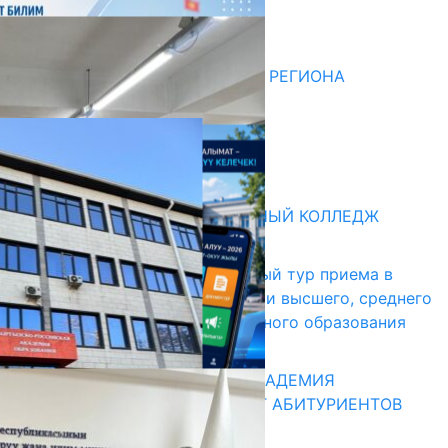
Последние новости
07.08.2026
ДЛЯ МЕТОДИСТОВ ЮЖНОГО РЕГИОНА
НАЧАЛОСЬ ОБУЧЕНИЕ
05.08.2026
31.07.2026
Абитуриент
БИШКЕКСКИЙ УНИВЕРСАЛЬНЫЙ КОЛЛЕДЖ
17.07.2026
В Кыргызстане начался первый тур приема в
образовательные организации высшего, среднего
и начального профессионального образования
13.07.2026
КЫРГЫЗКО-РОССИЙСКАЯ АКАДЕМИЯ
ОБРАЗОВАНИЯ ПРИГЛАШАЕТ АБИТУРИЕНТОВ
10.07.2026