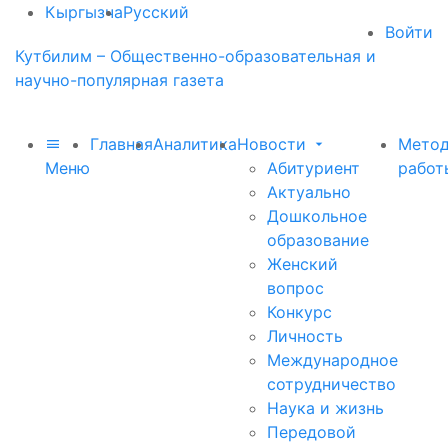
Кыргызча
Русский
Войти
Кутбилим – Общественно-образовательная и
научно-популярная газета
Главная
Аналитика
Новости
Метод
Меню
Абитуриент
работ
Актуально
Дошкольное
образование
Женский
вопрос
Конкурс
Личность
Международное
сотрудничество
Наука и жизнь
Передовой