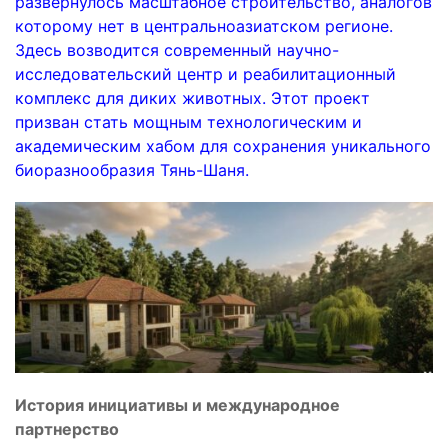
развернулось масштабное строительство, аналогов
которому нет в центральноазиатском регионе.
Здесь возводится современный научно-
исследовательский центр и реабилитационный
комплекс для диких животных. Этот проект
призван стать мощным технологическим и
академическим хабом для сохранения уникального
биоразнообразия Тянь-Шаня.
История инициативы и международное
партнерство