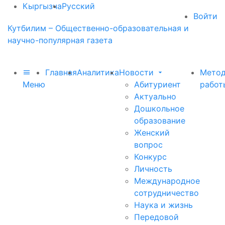
Кыргызча
Русский
Войти
Кутбилим – Общественно-образовательная и
научно-популярная газета
Главная
Аналитика
Новости
Метод
Меню
Абитуриент
работ
Актуально
Дошкольное
образование
Женский
вопрос
Конкурс
Личность
Международное
сотрудничество
Наука и жизнь
Передовой