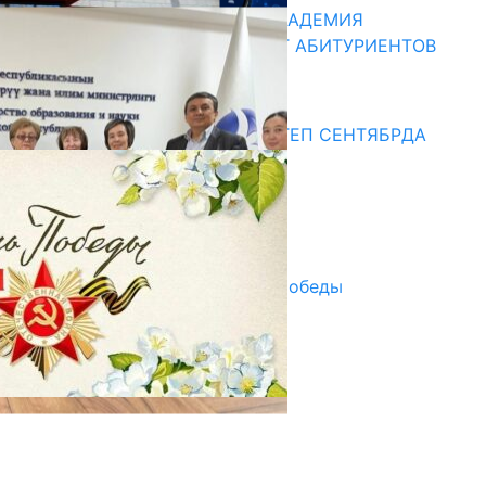
КЫРГЫЗКО-РОССИЙСКАЯ АКАДЕМИЯ
ОБРАЗОВАНИЯ ПРИГЛАШАЕТ АБИТУРИЕНТОВ
10.07.2026
Медиа
СУЗАКТА 750 ОРУНДУУ МЕКТЕП СЕНТЯБРДА
ПАЙДАЛАНУУГА БЕРИЛЕТ
07.08.2025
Улуу Жеңиштин жандуу сөзү
29.04.2025
Награды в преддверии Дня Победы
29.04.2025