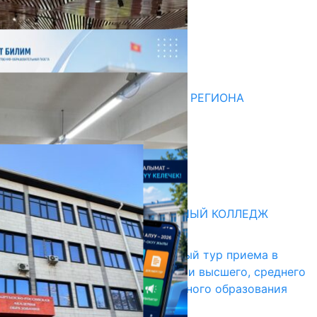
Последние новости
НЕДЕЛЯ В ОБЗОРЕ
07.08.2026
ДЛЯ МЕТОДИСТОВ ЮЖНОГО РЕГИОНА
НАЧАЛОСЬ ОБУЧЕНИЕ
05.08.2026
НЕДЕЛЯ В ОБЗОРЕ
31.07.2026
Абитуриент
БИШКЕКСКИЙ УНИВЕРСАЛЬНЫЙ КОЛЛЕДЖ
17.07.2026
В Кыргызстане начался первый тур приема в
образовательные организации высшего, среднего
и начального профессионального образования
13.07.2026