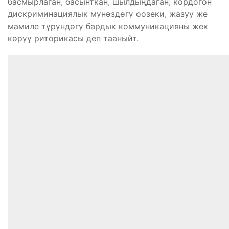
басмырлаган, басынткан, шылдыңдаган, кордогон
дискриминациялык мүнөздөгү оозеки, жазуу же
мамиле түрүндөгү бардык коммуникацияны жек
көрүү риторикасы деп тааныйт.