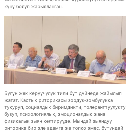
күнү болуп жарыяланган.
Бүгүн жек көрүүчүлүк тили бүт дүйнөдө жайылып
жатат. Кастык риторикасы зордук-зомбулукка
тукуруп, социалдык биримдикти, толеранттуулукту
бузуп, психологиялык, эмоционалдык жана
физикалык зыян келтирүүдө. Мындай зыяндуу
риторика бир эле адамга же топко эмес, бүтүндөй