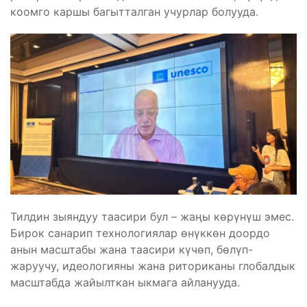
коомго каршы багытталган учурлар болууда.
Тилдин зыяндуу таасири бул – жаңы көрүнүш эмес.
Бирок санарип технологиялар өнүккөн доордо
анын масштабы жана таасири күчөп, бөлүп-
жаруучу, идеологияны жана риториканы глобалдык
масштабда жайылткан ыкмага айланууда.