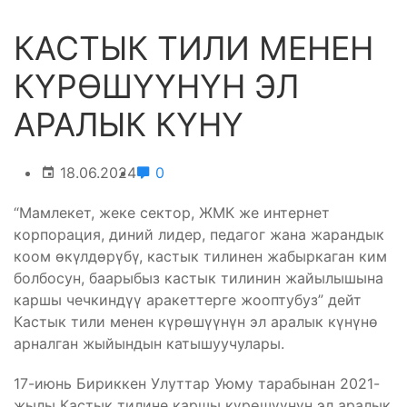
КАСТЫК ТИЛИ МЕНЕН
КҮРӨШҮҮНҮН ЭЛ
АРАЛЫК КҮНҮ
18.06.2024
0
“Мамлекет, жеке сектор, ЖМК же интернет
корпорация, диний лидер, педагог жана жарандык
коом өкүлдөрүбү, кастык тилинен жабыркаган ким
болбосун, баарыбыз кастык тилинин жайылышына
каршы чечкиндүү аракеттерге жооптубуз” дейт
Кастык тили менен күрөшүүнүн эл аралык күнүнө
арналган жыйындын катышуучулары.
17-июнь Бириккен Улуттар Уюму тарабынан 2021-
жылы Кастык тилине каршы күрөшүүнүн эл аралык