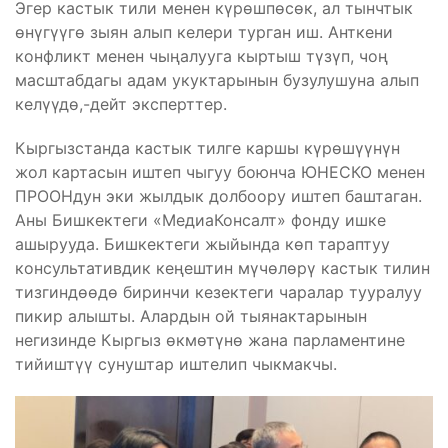
Эгер кастык тили менен күрөшпөсөк, ал тынчтык
өнүгүүгө зыян алып келери турган иш. Анткени
конфликт менен чыңалууга кыртыш түзүп, чоң
масштабдагы адам укуктарынын бузулушуна алып
келүүдө,-дейт эксперттер.
Кыргызстанда кастык тилге каршы күрөшүүнүн
жол картасын иштеп чыгуу боюнча ЮНЕСКО менен
ПРООНдун эки жылдык долбоору иштеп баштаган.
Аны Бишкектеги «МедиаКонсалт» фонду ишке
ашырууда. Бишкектеги жыйында көп тараптуу
консультативдик кеңештин мүчөлөрү кастык тилин
тизгиндөөдө биринчи кезектеги чаралар тууралуу
пикир алышты. Алардын ой тыянактарынын
негизинде Кыргыз өкмөтүнө жана парламентине
тийиштүү сунуштар иштелип чыкмакчы.