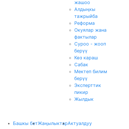
жашоо
Алдыңкы
тажрыйба
Реформа
Окуялар жана
фактылар
Суроо - жооп
берүү
Көз караш
Сабак
Мектеп билим
берүү
Эксперттик
пикир
Жылдык
Башкы бет
Жаңылыктар
Актуалдуу