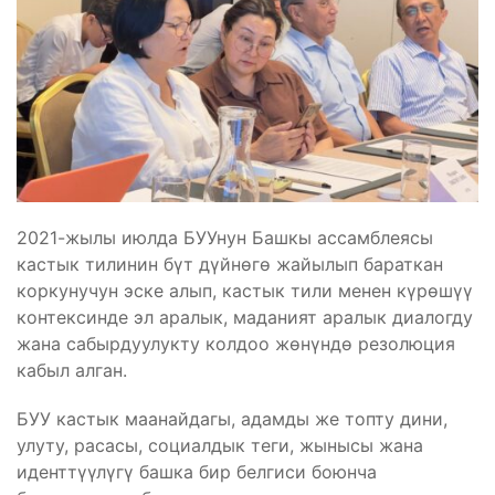
2021-жылы июлда БУУнун Башкы ассамблеясы
кастык тилинин бүт дүйнөгө жайылып бараткан
коркунучун эске алып, кастык тили менен күрөшүү
контексинде эл аралык, маданият аралык диалогду
жана сабырдуулукту колдоо жөнүндө резолюция
кабыл алган.
БУУ кастык маанайдагы, адамды же топту дини,
улуту, расасы, социалдык теги, жынысы жана
иденттүүлүгү башка бир белгиси боюнча