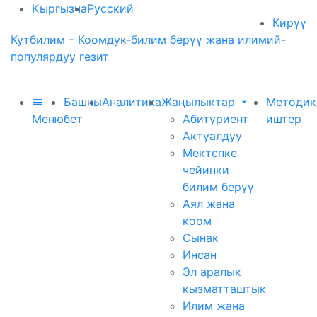
Кыргызча
Русский
Кирүү
Кутбилим – Коомдук-билим берүү жана илимий-
популярдуу гезит
Башкы
Аналитика
Жаңылыктар
Методик
Меню
бет
Абитуриент
иштер
Актуалдуу
Мектепке
чейинки
билим берүү
Аял жана
коом
Сынак
Инсан
Эл аралык
кызматташтык
Илим жана