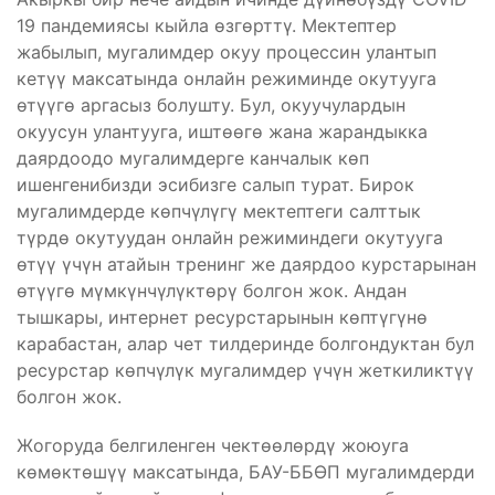
19 пандемиясы кыйла өзгөрттү. Мектептер
жабылып, мугалимдер окуу процессин улантып
кетүү максатында онлайн режиминде окутууга
өтүүгө аргасыз болушту. Бул, окуучулардын
окуусун улантууга, иштөөгө жана жарандыкка
даярдоодо мугалимдерге канчалык көп
ишенгенибизди эсибизге салып турат. Бирок
мугалимдерде көпчүлүгү мектептеги салттык
түрдө окутуудан онлайн режиминдеги окутууга
өтүү үчүн атайын тренинг же даярдоо курстарынан
өтүүгө мүмкүнчүлүктөрү болгон жок. Андан
тышкары, интернет ресурстарынын көптүгүнө
карабастан, алар чет тилдеринде болгондуктан бул
ресурстар көпчүлүк мугалимдер үчүн жеткиликтүү
болгон жок.
Жогоруда белгиленген чектөөлөрдү жоюуга
көмөктөшүү максатында, БАУ-ББӨП мугалимдерди