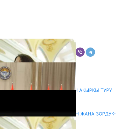
Бөлүшүү
Комментарийлер
Акыркы жаңылыктар
ЖОЖДОРГО КАБЫЛ АЛУУНУН АКЫРКЫ ТУРУ
СТАРТ АЛДЫ
10.08.2026
ГЕНДЕРДИК БАСМЫРЛООДОН ЖАНА ЗОРДУК-
ЗОМБУЛУКТАН КОРГОО
07.08.2026