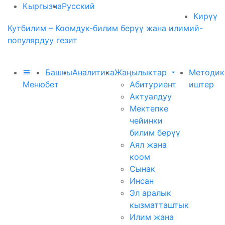
Кыргызча
Русский
Кирүү
Кутбилим – Коомдук-билим берүү жана илимий-
популярдуу гезит
Башкы
Аналитика
Жаңылыктар
Методик
Меню
бет
Абитуриент
иштер
Актуалдуу
Мектепке
чейинки
билим берүү
Аял жана
коом
Сынак
Инсан
Эл аралык
кызматташтык
Илим жана