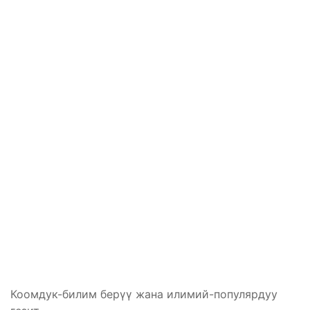
Коомдук-билим берүү жана илимий-популярдуу