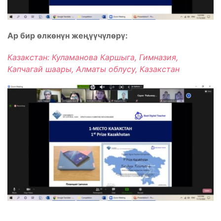
Ар бир өлкөнүн жеңүүчүлөрү:
Казакстан: Куламанова Каршыга, Гимназия,
Капчагай шаары, Алматы облусу, Казакстан