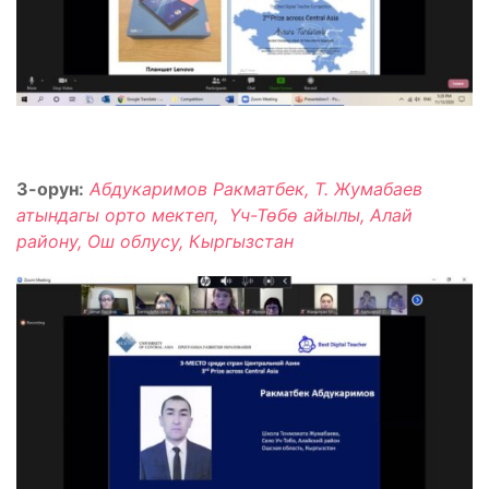
3-орун:
Абдукаримов Ракматбек, Т. Жумабаев
атындагы орто мектеп, Үч-Төбө айылы, Алай
району, Ош облусу, Кыргызстан