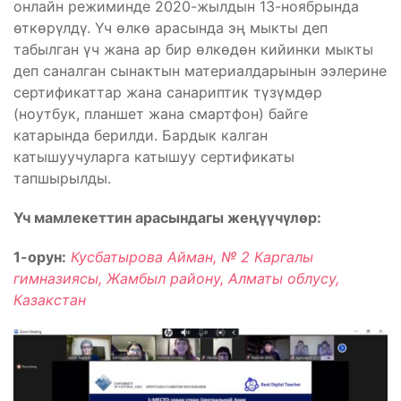
онлайн режиминде 2020-жылдын 13-ноябрында
өткөрүлдү. Үч өлкө арасында эң мыкты деп
табылган үч жана ар бир өлкөдөн кийинки мыкты
деп саналган сынактын материалдарынын ээлерине
сертификаттар жана санариптик түзүмдөр
(ноутбук, планшет жана смартфон) байге
катарында берилди. Бардык калган
катышуучуларга катышуу сертификаты
тапшырылды.
Үч мамлекеттин арасындагы жеңүүчүлөр:
1-орун:
Кусбатырова Айман, № 2 Каргалы
гимназиясы, Жамбыл району, Алматы облусу,
Казакстан