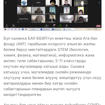
Бул сынакка БАУ-ББӨПтүн өнөктөш жана Ага-Хан
фонду (AKF) тарабынан колдоого алынган жалпы
билим берүү мектептердеги STEM (биология,
химия, физика, математика), информатика жана
англис тили сабактарынан, 5-11 класстарды
окуткан мугалимдер катыша алды. Сынака
катышуу үчүн, мугалимдер онлайн режиминде
окутууну жана билим алууну жеңилдетүү үчүн окуу
материалдары менен бир катар онлайн
сабактарынын пландарын иштеп чыгууга
милдеттендирилген.
Акыркы бир нече айдын ичинде дүйнөбүздү COVID-