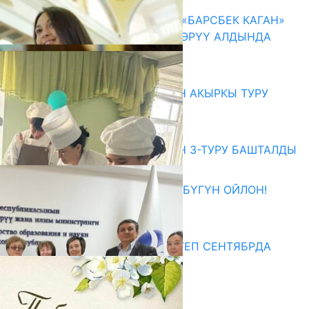
КЫРГЫЗ ТАРЫХЫ ТАСМАДА: «БАРСБЕК КАГАН»
КӨРКӨМ ТАСМАСЫ ЖАРЫК КӨРҮҮ АЛДЫНДА
07.08.2026
Абитуриент
ЖОЖДОРГО КАБЫЛ АЛУУНУН АКЫРКЫ ТУРУ
СТАРТ АЛДЫ
10.08.2026
ЖОЖДОРГО КАБЫЛ АЛУУНУН 3-ТУРУ БАШТАЛДЫ
27.07.2026
ӨЗҮҢДҮН КЕЛЕЧЕГИҢ ҮЧҮН БҮГҮН ОЙЛОН!
20.07.2026
Медиа
СУЗАКТА 750 ОРУНДУУ МЕКТЕП СЕНТЯБРДА
ПАЙДАЛАНУУГА БЕРИЛЕТ
07.08.2025
Улуу Жеңиштин жандуу сөзү