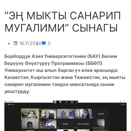
“ЭҢ МЫКТЫ САНАРИП
МУГАЛИМИ” СЫНАГЫ
16.11.2020
0
Борбордук Азия Университетинин (БАУ) Билим
Берүүнү Өнүктүрүү Программасы (ББӨП)
Университет иш алып барган үч өлкө арасында:
Казакстан, Кыргызстан жана Тажикстан, эң мыкты
санарип мугалимин тандоо максатында сынак
уюштурду.