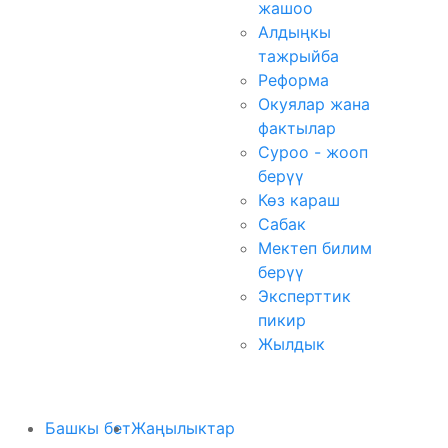
жашоо
Алдыңкы
тажрыйба
Реформа
Окуялар жана
фактылар
Суроо - жооп
берүү
Көз караш
Сабак
Мектеп билим
берүү
Эксперттик
пикир
Жылдык
Башкы бет
Жаңылыктар