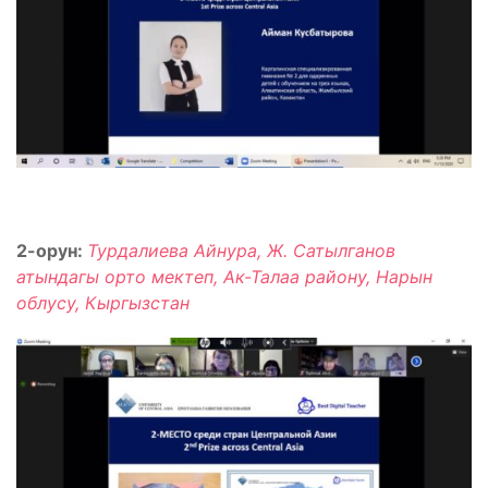
2-орун:
Турдалиева Айнура, Ж. Сатылганов
атындагы орто мектеп, Ак-Талаа району, Нарын
облусу, Кыргызстан