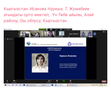
Кыргызстан: Исакова Нуркыз, Т. Жумабаев
атындагы орто мектеп, Үч-Төбө айылы, Алай
району, Ош облусу, Кыргызстан