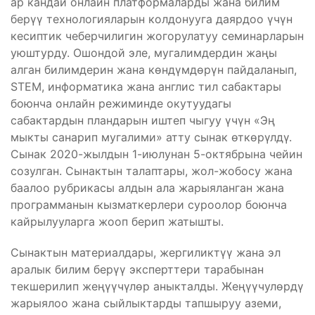
ар кандай онлайн платформаларды жана билим
берүү технологияларын колдонууга даярдоо үчүн
кесиптик чеберчилигин жогорулатуу семинарларын
уюштурду. Ошондой эле, мугалимдердин жаңы
алган билимдерин жана көндүмдөрүн пайдаланып,
STEM, информатика жана англис тил сабактары
боюнча онлайн режиминде окутуудагы
сабактардын пландарын иштеп чыгуу үчүн «Эң
мыкты санарип мугалими» атту сынак өткөрүлдү.
Сынак 2020-жылдын 1-июлунан 5-октябрына чейин
созулган. Сынактын талаптары, жол-жобосу жана
баалоо рубрикасы алдын ала жарыяланган жана
программанын кызматкерлери суроолор боюнча
кайрылууларга жооп берип жатышты.
Сынактын материалдары, жергиликтүү жана эл
аралык билим берүү эксперттери тарабынан
текшерилип жеңүүчүлөр аныкталды. Жеңүүчулөрдү
жарыялоо жана сыйлыктарды тапшыруу аземи,