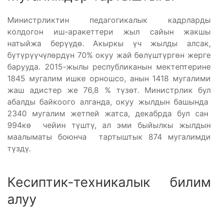
Министрликтин педагогикалык кадрларды
колдогон иш-аракеттери жыл сайын жакшы
натыйжа берүүдө. Акыркы үч жылды алсак,
бүтүрүүчүлөрдүн 70% окуу жай бөлүштүргөн жерге
барууда. 2015-жылы республиканын мектептерине
1845 мугалим ишке орношсо, анын 1418 мугалими
жаш адистер же 76,8 % түзөт. Министрлик бул
абалды байкоого алганда, окуу жылдын башында
2340 мугалим жетпей жатса, декабрда бул сан
994кө чейин түштү, ал эми быйылкы жылдын
маалыматы боюнча тартыштык 874 мугалимди
түздү.
Кесиптик-техникалык билим
алуу