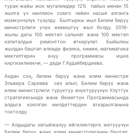
турак-жайы жок мугалимдер 12% пайыз менен 15
жылга үч миллион сомго чейин насыя алганга
мүмкүнчүлүк түзүлдү. Былтыркы жыл Билим берүү
министрлиги үчүн жемиштүү жыл болду. 2016-
жылы дагы 100 мектеп салынат жана 100 мектеп
капиталдык ремонттон өткөрүлөт. Быйылкы
жылдан баштап өлкөдө физика, химия, математика
мектептерин ачуу программасы ишке
киргизилмекчи, — деди Г.Кудайбердиева.
Андан соӊ, билим берүү жана илим министри
Эльвира Сариева сөз алып, Билим берүү жана
илим министрлиги туруктуу өнүктүрүүнүн Улуттук
стратегиясында жана Өкмөттүн Программасында
алдыга коюлган милдеттердин аткарылганына
токтолду.
— Алдыдагы натыйжалуу ийгиликтерге жетүүүчүн
Билим берүү жана илим министрлигинен баштап,