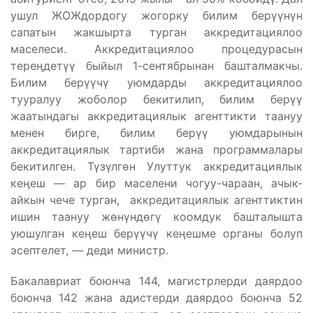
ушул ЖОЖдордогу жогорку билим берүүнүн
сапатын жакшырта турган аккредитациялоо
маселеси. Аккредитациялоо процедурасын
тереӊдетүү быйыл 1-сентябрынан башталмакчы.
Билим берүүчү уюмдарды аккредитациялоо
тууралуу жоболор бекитилип, билим берүү
жаатындагы аккредитациялык агенттикти таануу
менен бирге, билим берүү уюмдарынын
аккредитациялык тартиби жана программалары
бекитилген. Түзүлгөн Улуттук аккредитациялык
кеӊеш — ар бир маселени чогуу-чараан, ачык-
айкын чече турган, аккредитациялык агенттиктин
ишин таануу жөнүндөгү коомдук башталышта
уюшулган кеӊеш берүүчү кеӊешме органы болуп
эсептелет, — деди министр.
Бакалавриат боюнча 144, магистрлерди даярдоо
боюнча 142 жана адистерди даярдоо боюнча 52