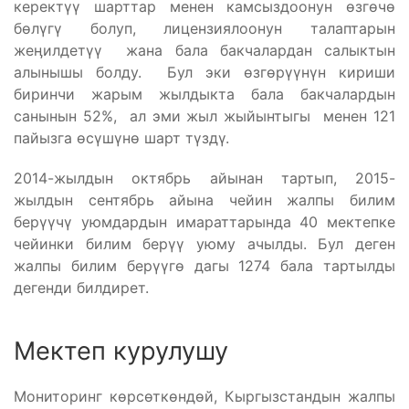
керектүү шарттар менен камсыздоонун өзгөчө
бөлүгү болуп, лицензиялоонун талаптарын
жеӊилдетүү жана бала бакчалардан салыктын
алынышы болду. Бул эки өзгөрүүнүн кириши
биринчи жарым жылдыкта бала бакчалардын
санынын 52%, ал эми жыл жыйынтыгы менен 121
пайызга өсүшүнө шарт түздү.
2014-жылдын октябрь айынан тартып, 2015-
жылдын сентябрь айына чейин жалпы билим
берүүчү уюмдардын имараттарында 40 мектепке
чейинки билим берүү уюму ачылды. Бул деген
жалпы билим берүүгө дагы 1274 бала тартылды
дегенди билдирет.
Мектеп курулушу
Мониторинг көрсөткөндөй, Кыргызстандын жалпы