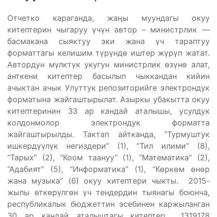
Отчетко караганда, жаӊы муундагы окуу
китептерин чыгаруу үчүн автор – министрлик —
басмакана сыяктуу эки жана үч тараптуу
форматтагы келишим түрүндө иштер жүрүп жатат.
Автордун мүлктүк укугун министрлик өзүнө алат,
анткени китептер басылып чыккандан кийин
ачыктан ачык Улуттук репозиторийге электрондук
форматына жайгаштырылат. Азыркы убакытта окуу
китептеринин 33 ар кандай аталышы, усулдук
колдонмолор электрондук форматта
жайгаштырылды. Тактап айтканда, “Турмуштук
ишкердүүлүк негиздери” (1), “Тил илими” (8),
“Тарых” (2), “Коом таануу” (1), “Математика” (2),
“Адабият” (5), “Информатика” (1), “Көркөм өнөр
жана музыка” (6) окуу китептери чыкты. 2015-
жылы өткөрүлгөн үч тендердин тыянагы боюнча,
республикалык бюджеттин эсебинен каржыланган
30 ар кандай аталыштагы китептер 1319178