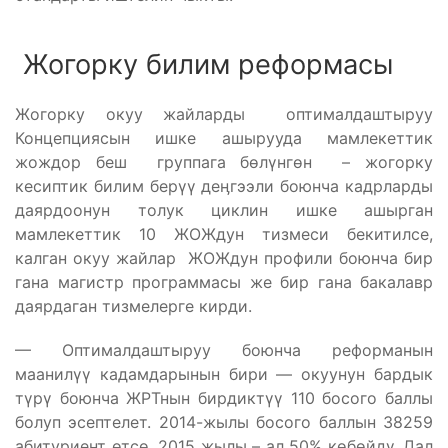
Жогорку билим реформасы
Жогорку окуу жайларды оптималдаштыруу
Концепциясын ишке ашырууда мамлекеттик
жождор беш группага бөлүнгөн – жогорку
кесиптик билим берүү деӊгээли боюнча кадрларды
даярдоонун толук циклин ишке ашырган
мамлекеттик 10 ЖОЖдун тизмеси бекитилсе,
калган окуу жайлар ЖОЖдун профили боюнча бир
гана магистр программасы же бир гана бакалавр
даярдаган тизмелерге кирди.
— Оптималдаштыруу боюнча реформанын
маанилүү кадамдарынын бири — окуунун бардык
түрү боюнча ЖРТнын бирдиктүү 110 босого баллы
болуп эсептелет. 2014-жылы босого баллын 38259
абитуриент өтсө, 2015 жылы – ал 50% көбөйдү. Дал