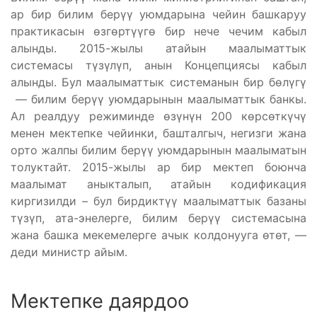
ар бир билим берүү уюмдарына чейин башкаруу
практикасын өзгөртүүгө бир нече чечим кабыл
алынды. 2015-жылы атайын маалыматтык
системасы түзүлүп, анын Концепциясы кабыл
алынды. Бул маалыматтык системанын бир бөлүгү
— билим берүү уюмдарынын маалыматтык банкы.
Ал реалдуу режиминде өзүнүн 200 көрсөткүчү
менен мектепке чейинки, башталгыч, негизги жана
орто жалпы билим берүү уюмдарынын маалыматын
толуктайт. 2015-жылы ар бир мектеп боюнча
маалымат аныкталып, атайын кодификация
киргизилди – бул бирдиктүү маалыматтык базаны
түзүп, ата-энелерге, билим берүү системасына
жана башка мекемелерге ачык колдонууга өтөт, —
деди министр айым.
Мектепке даярдоо