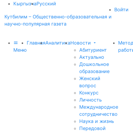
Кыргызча
Русский
Войти
Кутбилим – Общественно-образовательная и
научно-популярная газета
Главная
Аналитика
Новости
Метод
Меню
Абитуриент
работ
Актуально
Дошкольное
образование
Женский
вопрос
Конкурс
Личность
Международное
сотрудничество
Наука и жизнь
Передовой