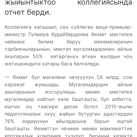
жыйынтыктоо коллегиясында
отчет берди.
Коллегияга катышып, сөз сүйлөгөн вице-премьер-
министр Гүлмира Кудайбердиева Өкмөт мектепке
чейинки билим берүү мекемелеринин
тарбиячыларынын, мектеп мугалимдеринин айлык
акыларын 50% көтөргөнүн өткөн жылдын чоӊ
жетишкендиги катары баса белгиледи.
— Өкмөт бул маселени чечүүүчүн 1,6 млрд. сом
каражат жумшады. Мугалимдердин айлык
акыларынын жогорулашы менен мектепке
мугалимдер кайтып келе башташты, бул албетте,
иштин оӊ таасири десек болот. 2015-жылы
педагогикалык окуу жайын бүтүргөн адистердин
76% өздөрүнүн айылдарына барып иштей
башташты. Өкмөттүн чечими менен мамлекеттик
ипотекалык компания түзүлүп, биринчи кезекте