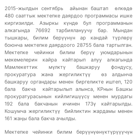
2015-жылдын сентябрь айынан баштап өлкөдө
480 сааттык мектепке даярдоо программасы ишке
киргизилди. Азыркы күндө бул программанын
алкагында 76692 тарбиялануучу бар. Мындан
тышкары, билим берүүнүн ар кандай түрлөрү
боюнча мектепке даярдоого 28755 бала тартылган.
Мектепке чейинки билим берүү уюмдарынын
мекемелерин кайра кайтарып алуу алкагында
Мамлекеттик мүлктү башкаруу фондусу,
прокуратура жана жергиликтүү өз алдынча
башкаруу органдары менен биргеликте иштеп, 120
бала бакча кайтарылып алынса, КРнын Башкы
прокуратурасынын кийлигишүүсү менен мурдагы
192 бала бакчанын ичинен 173ү кайтарылды.
Кошумча жергиликтүү бийликтин жардамы менен
161 жаӊы бала бакча ачылды.
Мектепке чейинки билим берүүнүөнүктүрүүүчүн