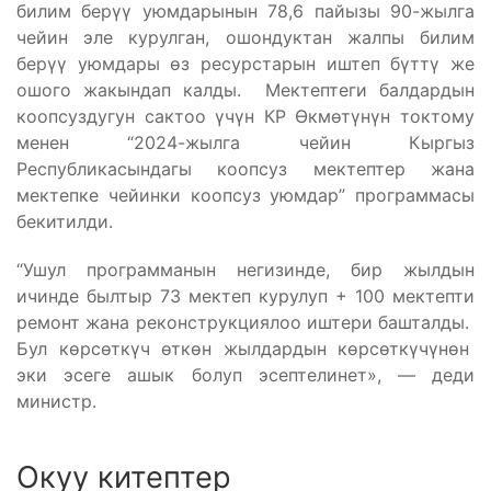
билим берүү уюмдарынын 78,6 пайызы 90-жылга
чейин эле курулган, ошондуктан жалпы билим
берүү уюмдары өз ресурстарын иштеп бүттү же
ошого жакындап калды. Мектептеги балдардын
коопсуздугун сактоо үчүн КР Өкмөтүнүн токтому
менен “2024-жылга чейин Кыргыз
Республикасындагы коопсуз мектептер жана
мектепке чейинки коопсуз уюмдар” программасы
бекитилди.
“Ушул программанын негизинде, бир жылдын
ичинде былтыр 73 мектеп курулуп + 100 мектепти
ремонт жана реконструкциялоо иштери башталды.
Бул көрсөткүч өткөн жылдардын көрсөткүчүнөн
эки эсеге ашык болуп эсептелинет», — деди
министр.
Окуу китептер