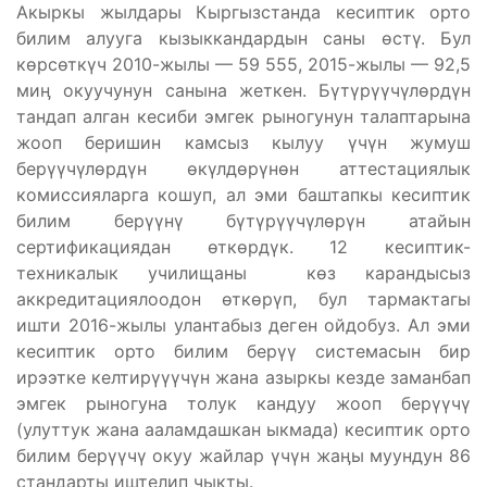
Акыркы жылдары Кыргызстанда кесиптик орто
билим алууга кызыккандардын саны өстү. Бул
көрсөткүч 2010-жылы — 59 555, 2015-жылы — 92,5
миӊ окуучунун санына жеткен. Бүтүрүүчүлөрдүн
тандап алган кесиби эмгек рыногунун талаптарына
жооп беришин камсыз кылуу үчүн жумуш
берүүчүлөрдүн өкүлдөрүнөн аттестациялык
комиссияларга кошуп, ал эми баштапкы кесиптик
билим берүүнү бүтүрүүчүлөрүн атайын
сертификациядан өткөрдүк. 12 кесиптик-
техникалык училищаны көз карандысыз
аккредитациялоодон өткөрүп, бул тармактагы
ишти 2016-жылы улантабыз деген ойдобуз. Ал эми
кесиптик орто билим берүү системасын бир
ирээтке келтирүүүчүн жана азыркы кезде заманбап
эмгек рыногуна толук кандуу жооп берүүчү
(улуттук жана ааламдашкан ыкмада) кесиптик орто
билим берүүчү окуу жайлар үчүн жаӊы муундун 86
стандарты иштелип чыкты.