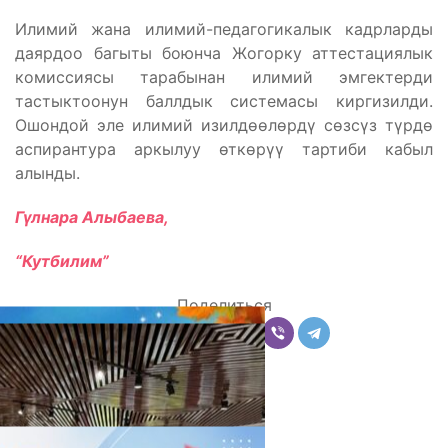
Илимий жана илимий-педагогикалык кадрларды
даярдоо багыты боюнча Жогорку аттестациялык
комиссиясы тарабынан илимий эмгектерди
тастыктоонун баллдык системасы киргизилди.
Ошондой эле илимий изилдөөлөрдү сөзсүз түрдө
аспирантура аркылуу өткөрүү тартиби кабыл
алынды.
Гүлнара Алыбаева,
“Кутбилим”
Поделиться
Комментарии
Последние новости