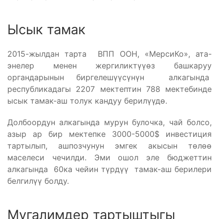
Ысык тамак
2015-жылдан тарта ВПП ООН, «МерсиКо», ата-
энелер менен жергиликтүүөз башкаруу
органдарынын биргелешүүсүнүн алкагында
республикадагы 2207 мектептин 788 мектебинде
ысык тамак-аш толук кандуу берилүүдө.
Долбоордун алкагында мурун булочка, чай болсо,
азыр ар бир мектепке 3000-5000$ инвестиция
тартылып, ашпозчунун эмгек акысын төлөө
маселеси чечилди. Эми ошол эле бюджеттин
алкагында 60ка чейин түрдүү тамак-аш берилери
белгилүү болду.
Мугалимдер тартыштыгы