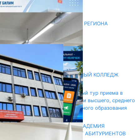
НЕДЕЛЯ В ОБЗОРЕ
07.08.2026
ДЛЯ МЕТОДИСТОВ ЮЖНОГО РЕГИОНА
НАЧАЛОСЬ ОБУЧЕНИЕ
05.08.2026
НЕДЕЛЯ В ОБЗОРЕ
31.07.2026
Абитуриент
БИШКЕКСКИЙ УНИВЕРСАЛЬНЫЙ КОЛЛЕДЖ
17.07.2026
В Кыргызстане начался первый тур приема в
образовательные организации высшего, среднего
и начального профессионального образования
13.07.2026
КЫРГЫЗКО-РОССИЙСКАЯ АКАДЕМИЯ
ОБРАЗОВАНИЯ ПРИГЛАШАЕТ АБИТУРИЕНТОВ