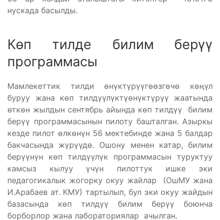
нускада басылды.
Көп тилде билим берүү
программасы
Мамлекеттик тилди өнүктүрүүгөөзгөчө көӊүл
буруу жана көп тилдүүлүктүөнүктүрүү жаатында
өткөн жылдын сентябрь айында көп тилдүү билим
берүү программасынын пилоту башталган. Азыркы
кезде пилот өлкөнүн 56 мектебинде жана 5 балдар
бакчасында жүрүүдө. Ошону менен катар, билим
берүүнүн көп тилдүүлүк программасын туруктуу
камсыз кылуу үчүн пилоттук ишке эки
педагогикалык жогорку окуу жайлар (ОшМУ жана
И.Арабаев ат. КМУ) тартылып, бул эки окуу жайдын
базасында көп тилдүү билим берүү боюнча
борборлор жана лабораториялар ачылган.