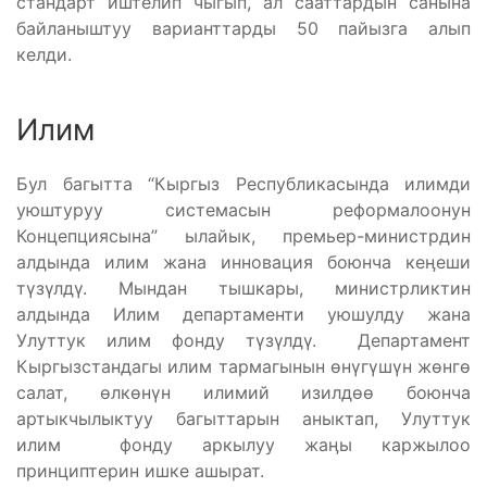
стандарт иштелип чыгып, ал сааттардын санына
байланыштуу варианттарды 50 пайызга алып
келди.
Илим
Бул багытта “Кыргыз Республикасында илимди
уюштуруу системасын реформалоонун
Концепциясына” ылайык, премьер-министрдин
алдында илим жана инновация боюнча кеӊеши
түзүлдү. Мындан тышкары, министрликтин
алдында Илим департаменти уюшулду жана
Улуттук илим фонду түзүлдү. Департамент
Кыргызстандагы илим тармагынын өнүгүшүн жөнгө
салат, өлкөнүн илимий изилдөө боюнча
артыкчылыктуу багыттарын аныктап, Улуттук
илим фонду аркылуу жаӊы каржылоо
принциптерин ишке ашырат.