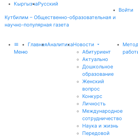
Кыргызча
Русский
Войти
Кутбилим – Общественно-образовательная и
научно-популярная газета
Главная
Аналитика
Новости
Метод
Меню
Абитуриент
работ
Актуально
Дошкольное
образование
Женский
вопрос
Конкурс
Личность
Международное
сотрудничество
Наука и жизнь
Передовой