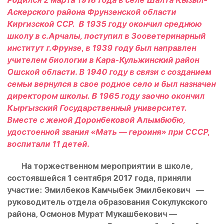
Родился 2 марта 1918 года в селе Шалта Кызыл-
Аскерского района Фрунзенской области
Киргизской ССР. В 1935 году окончил среднюю
школу в с.Арчалы, поступил в Зооветеринарный
институт г.Фрунзе, в 1939 году был направлен
учителем биологии в Кара-Кульжинский район
Ошской области. В 1940 году в связи с созданием
семьи вернулся в свое родное село и был назначен
директором школы. В 1965 году заочно окончил
Кыргызский Государственный университет.
Вместе с женой Доронбековой Алымбюбю,
удостоенной звания «Мать — героиня» при СССР,
воспитали 11 детей.
На торжественном мероприятии в школе,
состоявшейся 1 сентября 2017 года, приняли
участие: Эмилбеков Камчыбек Эмилбекович —
руководитель отдела образования Сокулукского
района, Осмонов Мурат Мукашбекович —