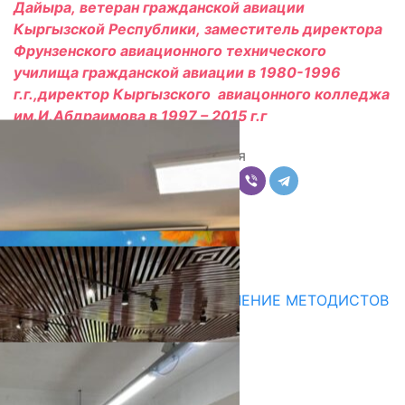
Дайыра,
ветеран гражданской авиации
Кыргызской Республики,
заместитель директора
Фрунзенского авиационного
технического
училища гражданской авиации в 1980-1996
г.г.,
директор Кыргызского авиацонного колледжа
им.И.Абдраимова
в 1997 – 2015 г.г
Поделиться
Комментарии
Последние новости
В БИШКЕКЕ НАЧАЛОСЬ ОБУЧЕНИЕ МЕТОДИСТОВ
ПЯТИ РЕГИОНОВ
10.08.2026
НЕДЕЛЯ В ОБЗОРЕ
07.08.2026