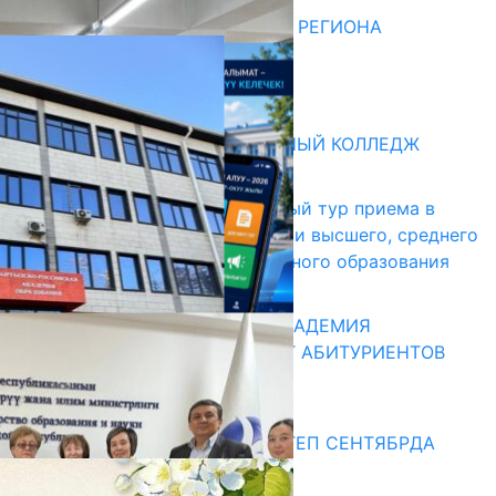
ДЛЯ МЕТОДИСТОВ ЮЖНОГО РЕГИОНА
НАЧАЛОСЬ ОБУЧЕНИЕ
05.08.2026
Абитуриент
БИШКЕКСКИЙ УНИВЕРСАЛЬНЫЙ КОЛЛЕДЖ
17.07.2026
В Кыргызстане начался первый тур приема в
образовательные организации высшего, среднего
и начального профессионального образования
13.07.2026
КЫРГЫЗКО-РОССИЙСКАЯ АКАДЕМИЯ
ОБРАЗОВАНИЯ ПРИГЛАШАЕТ АБИТУРИЕНТОВ
10.07.2026
Медиа
СУЗАКТА 750 ОРУНДУУ МЕКТЕП СЕНТЯБРДА
ПАЙДАЛАНУУГА БЕРИЛЕТ