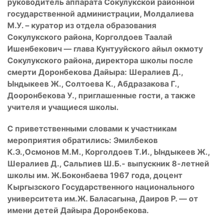
руководитель аппарата Сокулукской районной
государственной администрации, Молдалиева
М.У. – куратор из отдела образования
Сокулукского района, Корголдоев Таалай
Ишенбекович — глава Кунтууйского айыл окмоту
Сокулукского района, директора школы после
смерти Доронбекова Дайыра: Шералиев Д.,
Ындыкеев Ж., Солтоева К., Абдразакова Г.,
Дооронбекова У., приглашенные гости, а также
учителя и учащиеся школы.
С приветственными словами к участникам
мероприятия обратились: Эмилбеков
К.Э.,Осмонов М.М., Корголдоев Т.И., Ындыкеев Ж.,
Шералиев Д., Сальпиев Ш.Б.- выпускник 8-летней
школы им. Ж.Боконбаева 1967 года, доцент
Кыргызского Государственного национального
университета им.Ж. Баласагына, Даиров Р. — от
имени детей Дайыра Доронбекова.