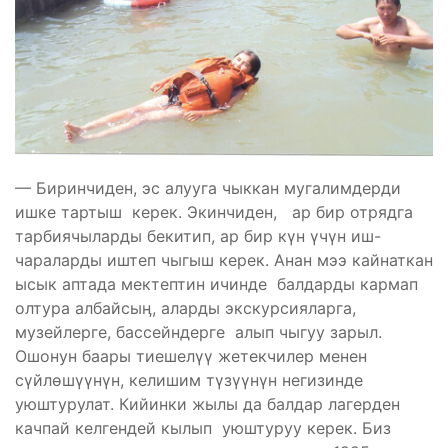
— Биринчиден, эс алууга чыккан мугалимдерди
ишке тартыш керек. Экинчиден, ар бир отрядга
тарбиячыларды бекитип, ар бир күн үчүн иш-
чараларды иштеп чыгыш керек. Анан мээ кайнаткан
ысык аптада мектептин ичинде балдарды кармап
олтура албайсыӊ, аларды экскурсияларга,
музейлерге, бассейндерге алып чыгуу зарыл.
Ошонун баары тиешелүү жетекчилер менен
сүйлөшүүнүн, келишим түзүүнүн негизинде
уюштурулат. Кийинки жылы да балдар лагерден
качпай келгендей кылып уюштуруу керек. Биз