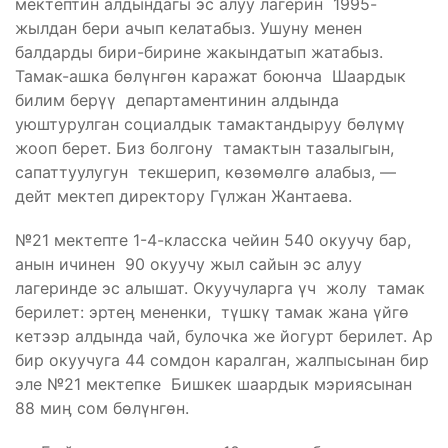
мектептин алдындагы эс алуу лагерин 1995-
жылдан бери ачып келатабыз. Ушуну менен
балдарды бири-бирине жакындатып жатабыз.
Тамак-ашка бөлүнгөн каражат боюнча Шаардык
билим берүү департаментинин алдында
уюштурулган социалдык тамактандыруу бөлүмү
жооп берет. Биз болгону тамактын тазалыгын,
сапаттуулугун текшерип, көзөмөлгө алабыз, —
дейт мектеп директору Гүлжан Жантаева.
№21 мектепте 1-4-класска чейин 540 окуучу бар,
анын ичинен 90 окуучу жыл сайын эс алуу
лагеринде эс алышат. Окуучуларга үч жолу тамак
берилет: эртеӊ мененки, түшкү тамак жана үйгө
кетээр алдында чай, булочка же йогурт берилет. Ар
бир окуучуга 44 сомдон каралган, жалпысынан бир
эле №21 мектепке Бишкек шаардык мэриясынан
88 миӊ сом бөлүнгөн.