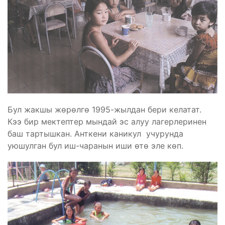
Бул жакшы жөрөлгө 1995-жылдан бери келатат.
Кээ бир мектептер мындай эс алуу лагерлеринен
баш тартышкан. Анткени каникул учурунда
уюшулган бул иш-чаранын иши өтө эле көп.