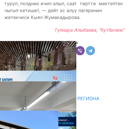
туруп, полдник ичип алып, саат төрттө мектептен
чыгып кетишет, — дейт эс алуу лагеринин
жетекчиси Кыял Жумакадырова.
Гүлнара Алыбаева, “Кутбилим”
Поделиться
Комментарии
Последние новости
07.08.2026
ДЛЯ МЕТОДИСТОВ ЮЖНОГО РЕГИОНА
НАЧАЛОСЬ ОБУЧЕНИЕ
05.08.2026
31.07.2026