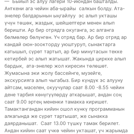
— Быйыл эс алуу лагери 10-июндан башталды.
Анткени ага чейин аба-ырайы салкын болду. Ата-
энелер балдарынын ыӊгайлуу эс алып укташы
үчүн төшөк, жаздык, шейшептери менен алып
беришти. Ар бир отрядга окуганга, эс алганга
бөлмөлөр бөлүнгөн. Үч отряд бар. Ар бир отряд ар
кандай оюн-зоокторду уюштуруп, сынактарга
катышып, сүрөт тартып, ар бир минутасын текке
кетирбей эс алып жатышат. Жакында циркке алып
бардык, ата-энелер жол киресин төлөшөт.
Жумасына эки жолу бассейнге, музейге,
экскурсияга алып чыгабыз. Бир күндүк эс алууну
айтсам, маселен, окуучулар саат 8.00 -8.55 чейин
дене тарбия көнүгүүлөрдү аткарышат, андан соӊ
саат 9.00 эртеӊ мененки тамакка киришет.
Тамактангандан кийин ошол күнкү программанын
алкагында же сүрөт тартышат, же сынакка
даярданышат. Саат 13.00 түшкү тамак берилет.
Андан кийин саат үчкө чейин укташат, үч жарымда