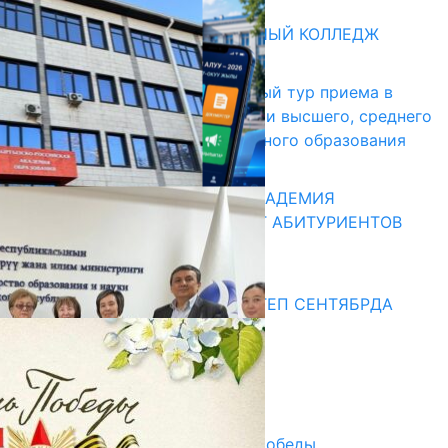
Абитуриент
БИШКЕКСКИЙ УНИВЕРСАЛЬНЫЙ КОЛЛЕДЖ
17.07.2026
В Кыргызстане начался первый тур приема в
образовательные организации высшего, среднего
и начального профессионального образования
13.07.2026
КЫРГЫЗКО-РОССИЙСКАЯ АКАДЕМИЯ
ОБРАЗОВАНИЯ ПРИГЛАШАЕТ АБИТУРИЕНТОВ
10.07.2026
Медиа
СУЗАКТА 750 ОРУНДУУ МЕКТЕП СЕНТЯБРДА
ПАЙДАЛАНУУГА БЕРИЛЕТ
07.08.2025
Улуу Жеңиштин жандуу сөзү
29.04.2025
Награды в преддверии Дня Победы