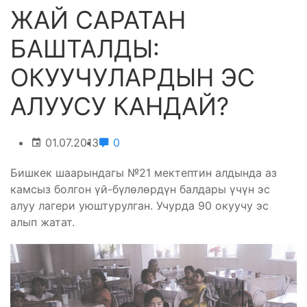
ЖАЙ САРАТАН
БАШТАЛДЫ:
ОКУУЧУЛАРДЫН ЭС
АЛУУСУ КАНДАЙ?
01.07.2013
0
Бишкек шаарындагы №21 мектептин алдында аз
камсыз болгон үй-бүлөлөрдүн балдары үчүн эс
алуу лагери уюштурулган. Учурда 90 окуучу эс
алып жатат.