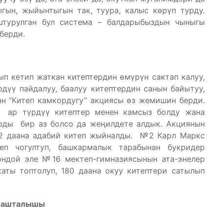
гын, жыйынтыгын так, туура, калыс көрүп турду.
штурулган бул система – балдарыбыздын чыныгы
берди.
п кетип жаткан китептердин өмүрүн сактап калуу,
дүү пайдалуу, баалуу китептердин санын байытуу,
н “Китеп камкордугу” акциясы өз жемишин берди.
р ар түрдүү китептер менен камсыз болду жана
рды бир аз болсо да жеңилдете алдык. Акциянын
12 даана адабий китеп жыйналды. №2 Карл Маркс
еп чогултуп, башкармалык тарабынан букридер
ондой эле №16 мектеп-гимназиясынын ата-энелер
аты топтолуп, 180 даана окуу китептери сатылып
 башталышы