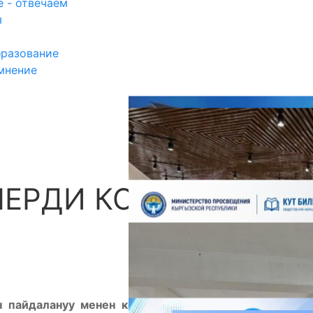
 - отвечаем
я
разование
мнение
ЕРДИ КОЛДОО –
П
 пайдалануу менен келечек муундарга татыктуу