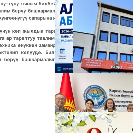
ү
н
ү
-т
ү
н
ү
тыным билбей, билим бер
үү
г
ө
баа жеткис
илим бер
үү
башкармалыгы б
ү
г
ү
нк
ү
к
ү
нд
ө
к
ө
пт
ө
г
ө
н
А
к
ү
нг
ө
ө
н
ү
г
үү
сапарына кадам таштап келе жатат.
ү
н
ү
н к
ө
п жылдык тарыхында билим кемесин алга
га ар тараптуу таалим-тарбия бер
үү
н
ү
н жолдорун
техника
ө
н
ү
кк
ө
н заманда мезгилден артта калбай,
ектенип кел
үү
д
ө
. Билим сапарындагы жагымдуу
 бер
үү
башкармалыгынын башчысы Куштарбек
М