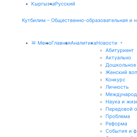
Кыргызча
Русский
Кутбилим – Общественно-образовательная и н
Меню
Главная
Аналитика
Новости
Абитуриент
Актуально
Дошкольное
Женский во
Конкурс
Личность
Международ
Наука и жиз
Передовой 
Проблема
Реформа
События и 