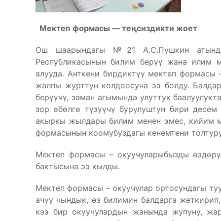
Мектеп формасы — те
ңсиздикти жоет
Ош шаарындагы №21 А.С.Пушкин атында
Республикасынын билим берүү жана илим м
алууда. Анткени бирдиктүү мектеп формасы 
жалпы журттун колдоосуна ээ болду. Балда
берүүчү, заман агымында улуттук баалуулук
зор өбөлгө түзүүчү бурулуштун бири десем
акыркы жылдары билим менен эмес, кийим ме
формасынын коомубуздагы кенемтени толтуру
Мектеп формасы – окуучуларыбызды өздөрү
бактысына ээ кылды.
Мектеп формасы – окуучулар ортосундагы ту
ачуу чындык, өз билимин балдарга жеткирип,
кээ бир окуучулардын жанында жупуну, жар