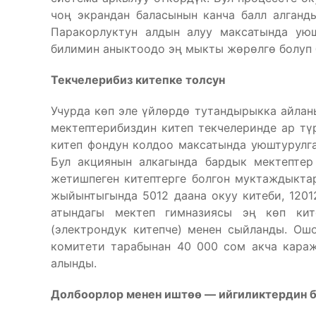
чоң экрандан баласынын канча балл алганды
Паракорлуктун алдын алуу максатында ую
билимин аныктоодо эң мыкты жөрөлгө болуп 
Текчелерибиз китепке толсун
Учурда көп эле үйлөрдө тутандырыкка айланы
мектептерибиздин китеп текчелеринде ар түр
китеп фондун колдоо максатында уюштурулга
Бул акциянын алкагында бардык мектепте
жетишпеген китептерге болгон муктаждыкта
жыйынтыгында 5012 даана окуу китеби, 120
атындагы мектеп гимназиясы эң көп кит
(электрондук китепче) менен сыйланды. Ош
комитети тарабынан 40 000 сом акча караж
алынды.
Долбоорлор менен ишт
өө — ийгиликтердин