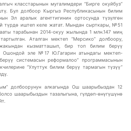
лгыч класстарынын мугалимдери “Бирге окуйбуз”
штү. Бул долбоор Кыргыз Республикасынын билим
ын Эл аралык агенттигинин ортосунда түзүлгөн
й түрдө иштеп келе жатат. Мындан сырткары, №51
ааты тарабынан 2014-окуу жылында 1 млн.147 миң
артылган. Аталган мектеп “Мерсико” долбоору,
жакындан кызматташып, бир топ билим берүү
. Ошондой эле №17 Ю.Гагарин атындагы мектеп-
 берүү системасын реформалоо” программасынын
кчилерине “Улуттук билим берүү тармагын түзүү”
дү.
рым” долбоорунун алкагында Ош шаарыбыздан 12
 болсо шаарыбыздын тазалыгына, гүлдөп-өнүгүшүнө
т.