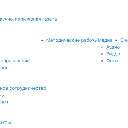
аучно-популярная газета
Методические работы
Медиа
О н
Аудио
Видео
 образование
Фото
прос
ное сотрудничество
нь
опыт
факты