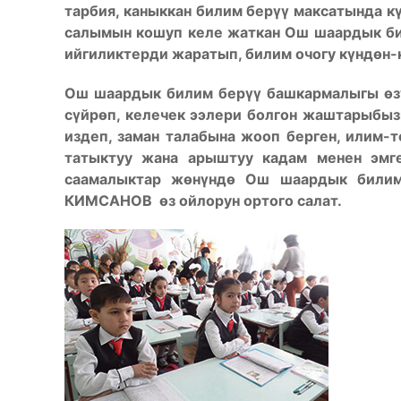
тарбия, каныккан билим бер
үү
максатында к
салымын кошуп келе жаткан Ош шаардык б
ийгиликтерди жаратып, билим очогу к
ү
нд
ө
н-
Ош шаардык билим бер
үү
башкармалыгы
ө
з
с
ү
йр
ө
п, келечек ээлери болгон жаштарыбыз
издеп, заман талабына жооп берген, илим-
татыктуу жана арыштуу кадам менен эмг
саамалыктар ж
ө
н
ү
нд
ө
Ош шаардык билим
КИМСАНОВ
ө
з ойлорун ортого салат.