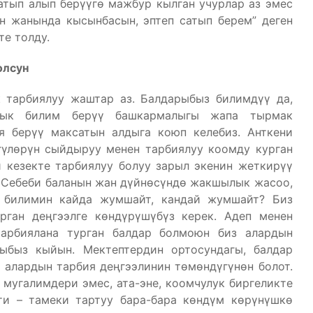
атып алып берүүгө мажбур кылган учурлар аз эмес
н жанында кысынбасын, эптеп сатып берем” деген
те толду.
олсун
 тарбиялуу жаштар аз. Балдарыбыз билимдүү да,
дык билим берүү башкармалыгы жапа тырмак
я берүү максатын алдыга коюп келебиз. Анткени
гүлөрүн сыйдыруу менен тарбиялуу коомду курган
 кезекте тарбиялуу болуу зарыл экенин жеткирүү
 Себеби баланын жан дүйнөсүндө жакшылык жасоо,
н билимин кайда жумшайт, кандай жумшайт? Биз
рган деңгээлге көндүрүшүбүз керек. Адеп менен
арбиялана турган балдар болмоюн биз алардын
ыбыз кыйын. Мектептердин ортосундагы, балдар
алардын тарбия деңгээлинин төмөндүгүнөн болот.
 мугалимдери эмес, ата-эне, коомчулук биргеликте
ти – тамеки тартуу бара-бара көндүм көрүнүшкө