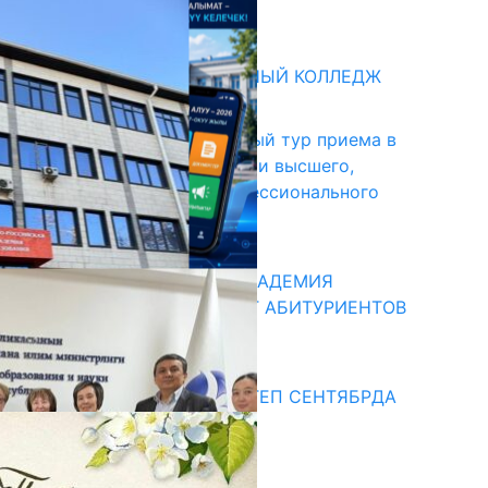
31.07.2026
битуриент
БИШКЕКСКИЙ УНИВЕРСАЛЬНЫЙ КОЛЛЕДЖ
17.07.2026
В Кыргызстане начался первый тур приема в
образовательные организации высшего,
среднего и начального профессионального
образования
13.07.2026
КЫРГЫЗКО-РОССИЙСКАЯ АКАДЕМИЯ
ОБРАЗОВАНИЯ ПРИГЛАШАЕТ АБИТУРИЕНТОВ
10.07.2026
едиа
СУЗАКТА 750 ОРУНДУУ МЕКТЕП СЕНТЯБРДА
ПАЙДАЛАНУУГА БЕРИЛЕТ
07.08.2025
Улуу Жеңиштин жандуу сөзү