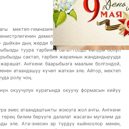
гы мектеп-гимназиясынын окуучулары Кыргыз
инистрлигинин демилгесин кош колдоп колдоого
– дыйкан дың жерди бузуп ишке киргизгендей эле,
рыбызды туура тарбияга багыттоодо көпүрө болуп
тарыбызды сактап, тарбия жараянын жандандырууда
 жарашат. Анткени баарыбызга маалым болгондой,
нен атаандашуу күчөп жаткан эле. Айтор, мектеп
уда ролу чоң.
нүн окуучулук курагында окуучу формасын кийүү
ура эмес атаандаштыкты жоюуга жол ачты. Анткени
 терең билим берүүгө далалат жасаган мугалим да
ды эле. Ата-энесин ар түрдүү кыйноолор менен,