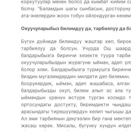
коркутуулар менен болсо да кымбат кийим с
болчу. “Баламдын шагы сынбасын, досторуну
ата-энелердин жоон тобун ойлондурган кенем
Окуучуларыбыз билимд
үү да, тарбиялуу да б
Бүгүн дүйнөдө билимдүү жаштар көп, бирок
тарбиялуу да болсун. Учурда Ош шаар
балдарыбызга биринчи кезекте туура тарби
окуучуларыбыздын жүрөгүнө ыйман, адеп үл
болор элек. Балдарыбызга турмушта биринчи
биздин мугалимдердин милдети деп билемин.
боорукердик, ыйман, адеп жашабаса, алга
балдарыбызды окуп, билим алып эс ала ту
ыймандын үрөнүн өстүрө турган коомдо т
ортосундагы достукту, биримдикти чыңдаш
арасындагы тирешүүлөрдүн келип чыгышы да 
Ал эми тарбиянын деңгээлин бир гана мектеп
жасаш керек. Мисалы, бүгүнкү күндүн илде