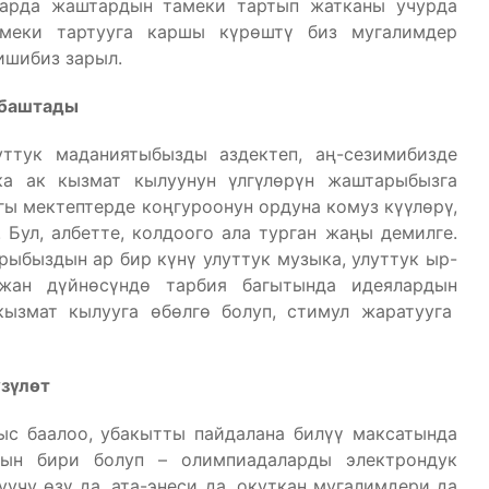
ларда жаштардын тамеки тартып жатканы учурда
амеки тартууга каршы күрөштү биз мугалимдер
ишибиз зарыл.
 баштады
ттук маданиятыбызды аздектеп, аң-сезимибизде
ка ак кызмат кылуунун үлгүлөрүн жаштарыбызга
ы мектептерде коңгуроонун ордуна комуз күүлөрү,
Бул, албетте, колдоого ала турган жаңы демилге.
рыбыздын ар бир күнү улуттук музыка, улуттук ыр-
 жан дүйнөсүндө тарбия багытында идеялардын
кызмат кылууга өбөлгө болуп, стимул жаратууга
үз
үл
өт
ыс баалоо, убакытты пайдалана билүү максатында
ын бири болуп – олимпиадаларды электрондук
учу өзү да, ата-энеси да, окуткан мугалимдери да