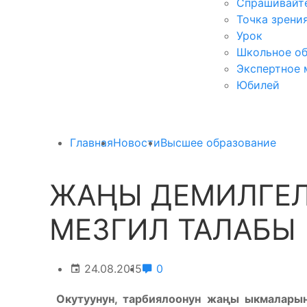
Спрашивайте
Точка зрени
Урок
Школьное об
Экспертное 
Юбилей
Главная
Новости
Высшее образование
ЖАҢЫ ДЕМИЛГЕЛ
МЕЗГИЛ ТАЛАБЫ
24.08.2015
0
Окутуунун, тарбиялоонун жа
ң
ы ыкмаларын