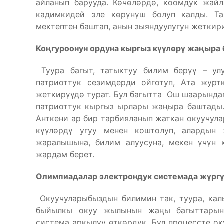
айланып барууда. Көчөлөрдө, коомдук жай
кадимкидей эле көрүнүш болуп калды. Т
мектептен баштап, анын зыяндуулугун жеткир
Ко
ңгуроонун ордуна кыргыз к
үүл
өр
ү жа
ңыра
Туура багыт, татыктуу билим берүү – улу
патриоттук сезимдерди ойготуп, Ата журт
жеткирүүдө турат. Бул багытта Ош шаарындаг
патриоттук кыргыз ырлары жаңыра баштады. 
Анткени ар бир тарбияланып жаткан окуучула
күүлөрдү угуу менен коштолуп, алардын
жаралышына, билим алуусуна, мекен үчүн 
жардам берет.
Олимпиадалар электрондук системада ж
үрг
Окуучуларыбыздын билимин так, туура, кал
быйылкы окуу жылынын жаңы багыттарын
система аркылуу өткөрдүк. Бул процессте оку