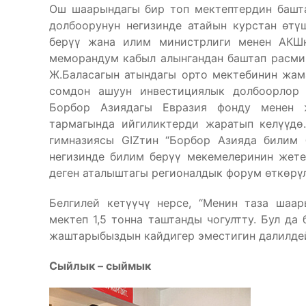
Ош шаарындагы бир топ мектептердин башта
долбоорунун негизинде атайын курстан өтү
берүү жана илим министрлиги менен АКШн
меморандум кабыл алынгандан баштап расми
Ж.Баласагын атындагы орто мектебинин жам
сомдон ашуун инвестициялык долбоорлор т
Борбор Азиядагы Евразия фонду менен 
тармагында ийгиликтерди жаратып келүүдө
гимназиясы GIZтин “Борбор Азияда билим
негизинде билим берүү мекемелеринин жете
деген аталыштагы регионалдык форум өткөрүл
Белгилей кетүүчү нерсе, “Менин таза шаа
мектеп 1,5 тонна таштанды чогултту. Бул да
жаштарыбыздын кайдигер эместигин далилдей
Сыйлык – сыймык