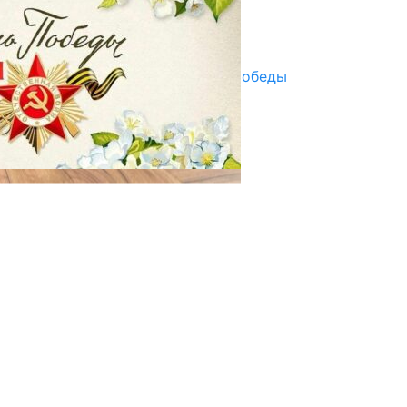
Улуу Жеңиштин жандуу сөзү
29.04.2025
Награды в преддверии Дня Победы
29.04.2025