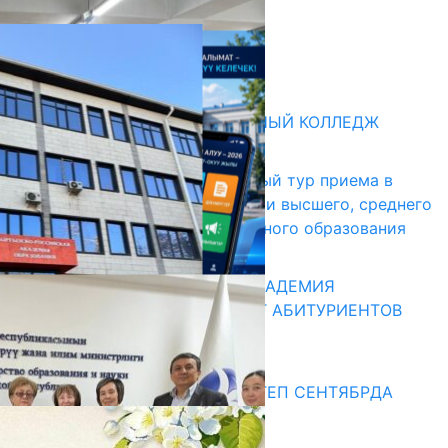
05.08.2026
НЕДЕЛЯ В ОБЗОРЕ
31.07.2026
Абитуриент
БИШКЕКСКИЙ УНИВЕРСАЛЬНЫЙ КОЛЛЕДЖ
17.07.2026
В Кыргызстане начался первый тур приема в
образовательные организации высшего, среднего
и начального профессионального образования
13.07.2026
КЫРГЫЗКО-РОССИЙСКАЯ АКАДЕМИЯ
ОБРАЗОВАНИЯ ПРИГЛАШАЕТ АБИТУРИЕНТОВ
10.07.2026
Медиа
СУЗАКТА 750 ОРУНДУУ МЕКТЕП СЕНТЯБРДА
ПАЙДАЛАНУУГА БЕРИЛЕТ
07.08.2025