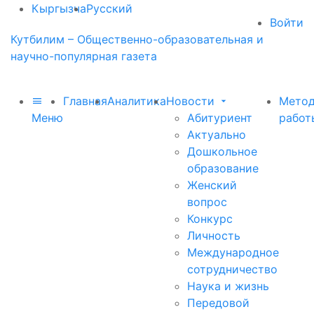
Кыргызча
Русский
Войти
Кутбилим – Общественно-образовательная и
научно-популярная газета
Главная
Аналитика
Новости
Метод
Меню
Абитуриент
работ
Актуально
Дошкольное
образование
Женский
вопрос
Конкурс
Личность
Международное
сотрудничество
Наука и жизнь
Передовой