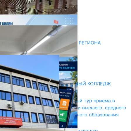
Комментарии
Последние новости
07.08.2026
ДЛЯ МЕТОДИСТОВ ЮЖНОГО РЕГИОНА
НАЧАЛОСЬ ОБУЧЕНИЕ
05.08.2026
31.07.2026
Абитуриент
БИШКЕКСКИЙ УНИВЕРСАЛЬНЫЙ КОЛЛЕДЖ
17.07.2026
В Кыргызстане начался первый тур приема в
образовательные организации высшего, среднего
и начального профессионального образования
13.07.2026