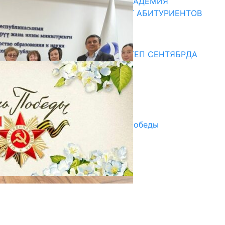
КЫРГЫЗКО-РОССИЙСКАЯ АКАДЕМИЯ
ОБРАЗОВАНИЯ ПРИГЛАШАЕТ АБИТУРИЕНТОВ
10.07.2026
Медиа
СУЗАКТА 750 ОРУНДУУ МЕКТЕП СЕНТЯБРДА
ПАЙДАЛАНУУГА БЕРИЛЕТ
07.08.2025
Улуу Жеңиштин жандуу сөзү
29.04.2025
Награды в преддверии Дня Победы
29.04.2025