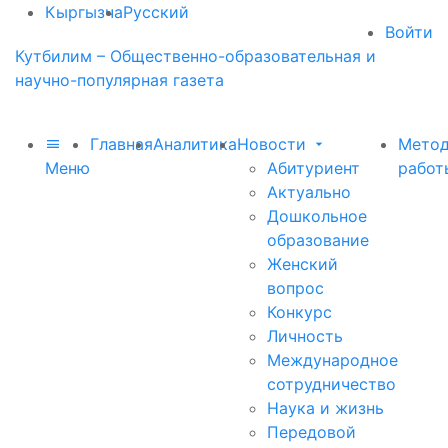
Кыргызча
Русский
Войти
Кутбилим – Общественно-образовательная и
научно-популярная газета
Главная
Аналитика
Новости
Метод
Меню
Абитуриент
работ
Актуально
Дошкольное
образование
Женский
вопрос
Конкурс
Личность
Международное
сотрудничество
Наука и жизнь
Передовой