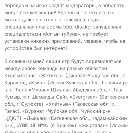
порядком на игре следят модераторы, а поболеть
могут все желающие! Удобно и то, что играть
можно даже с сотового телефона, ведь
специальная платформа bbb.rdita.kg, запущенная
специалистами «Алтын туйуна», не требует
установки никаких приложений, главное, чтобы на
устройстве был интернет!
В осенне-зимней серии игр будут соревноваться
между собой команды из разных областей
Кыргызстана: «Жетиген» (Джалал-Абадская обл., г.
Каракол), «Кыял» (Иссык-Кульская обл., Тюпский р-
н, с. Тюп), «Мурас» (Джалал-Абадская обл., г. Таш-
Кумыр, пгт Шамалды-Сай), «Evergreen» (Баткенская
обл., г. Сулюкта), «Улётные» (Таласская обл., г.
Талас), «Бурана» (Чуйская обл., Чуйский р-н,
ЦДЮТ), «Дыйкан» (Баткенская обл., Кадамжайский
р-н), «УВК ШГ №9» (г. Бишкек), «Жыргалан» (Иссык-
Кульская обл.), «Жыргалан» (Ак-Суу), «Алга!»