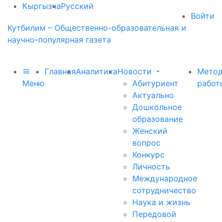
Кыргызча
Русский
Войти
Кутбилим – Общественно-образовательная и
научно-популярная газета
Главная
Аналитика
Новости
Метод
Меню
Абитуриент
работ
Актуально
Дошкольное
образование
Женский
вопрос
Конкурс
Личность
Международное
сотрудничество
Наука и жизнь
Передовой