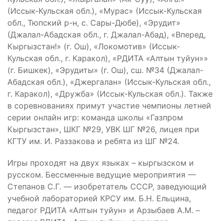
(Иссык-Кульская обл.), «Мурас» (Иссык-Кульская
обл., Тюпский р-н, с. Сары-Дюбе), «Эрудит»
(Джалал-Абадская обл., г. Джалал-Абад), «Вперед,
Кыргызстан!» (г. Ош), «Локомотив» (Иссык-
Кульская обл., г. Каракол), «РДИТА «Алтын туйун»»
(г. Бишкек), «Эрудиты» (г. Ош), сш. №34 (Джалал-
Абадская обл.), «Джергалан» (Иссык-Кульская обл.,
г. Каракол), «Дружба» (Иссык-Кульская обл.). Также
в соревнованиях примут участие чемпионы летней
серии онлайн игр: команда школы «Газпром
Кыргызстан», ШКГ №29, УВК ШГ №26, лицея при
КГТУ им. И. Раззакова и ребята из ШГ №24.
Игры проходят на двух языках – кыргызском и
русском. Бессменные ведущие мероприятия —
Степанов С.Г. — изобретатель СССР, заведующий
учебной лабораторией КРСУ им. Б.Н. Ельцина,
педагог РДИТА «Алтын туйун» и Арзыбаев А.М. –