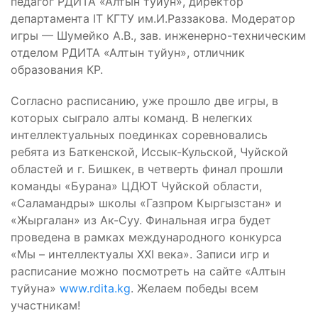
педагог РДИТА «Алтын туйун», директор
департамента IT КГТУ им.И.Раззакова. Модератор
игры — Шумейко А.В., зав. инженерно-техническим
отделом РДИТА «Алтын туйун», отличник
образования КР.
Согласно расписанию, уже прошло две игры, в
которых сыграло алты команд. В нелегких
интеллектуальных поединках соревновались
ребята из Баткенской, Иссык-Кульской, Чуйской
областей и г. Бишкек, в четверть финал прошли
команды «Бурана» ЦДЮТ Чуйской области,
«Саламандры» школы «Газпром Кыргызстан» и
«Жыргалан» из Ак-Суу. Финальная игра будет
проведена в рамках международного конкурса
«Мы – интеллектуалы XXI века». Записи игр и
расписание можно посмотреть на сайте «Алтын
туйуна»
www.rdita.kg
. Желаем победы всем
участникам!