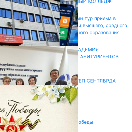
БИШКЕКСКИЙ УНИВЕРСАЛЬНЫЙ КОЛЛЕДЖ
17.07.2026
В Кыргызстане начался первый тур приема в
образовательные организации высшего, среднего
и начального профессионального образования
13.07.2026
КЫРГЫЗКО-РОССИЙСКАЯ АКАДЕМИЯ
ОБРАЗОВАНИЯ ПРИГЛАШАЕТ АБИТУРИЕНТОВ
10.07.2026
Медиа
СУЗАКТА 750 ОРУНДУУ МЕКТЕП СЕНТЯБРДА
ПАЙДАЛАНУУГА БЕРИЛЕТ
07.08.2025
Улуу Жеңиштин жандуу сөзү
29.04.2025
Награды в преддверии Дня Победы
29.04.2025