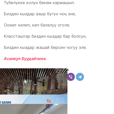
Түбөлүккө колун бекем кармашып.
Биздин кыздар азыр бүгүн чоӊ эне,
Оомат келип, көп балалуу оголе.
Классташтар биздин кыздар бар болсун,
Биздин кыздар жашай берсин чогуу эле.
Асанкул Буудайчиев
Поделиться
Комментарии
Последние новости
07.08.2026