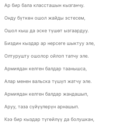
Ар бир бала классташын кызганчу.
Онду бүткөн ошол жайды эстесем,
Ошол кыш да эске түшөт ызгаардуу.
Биздин кыздар ар нерсеге шыктуу эле,
Олтурушту ошолор ойлоп тапчу эле.
Армиядан келген балдар таанышса,
Алар менен вальска түшүп жатчу эле.
Армиядан келген балдар жандашып,
Аруу, таза сүйүүлөрүн арнашып.
Кээ бир кыздар түгөйлүү да болушкан,