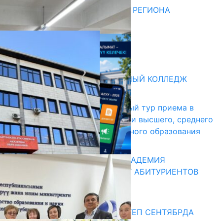
ДЛЯ МЕТОДИСТОВ ЮЖНОГО РЕГИОНА
НАЧАЛОСЬ ОБУЧЕНИЕ
05.08.2026
31.07.2026
Абитуриент
БИШКЕКСКИЙ УНИВЕРСАЛЬНЫЙ КОЛЛЕДЖ
17.07.2026
В Кыргызстане начался первый тур приема в
образовательные организации высшего, среднего
и начального профессионального образования
13.07.2026
КЫРГЫЗКО-РОССИЙСКАЯ АКАДЕМИЯ
ОБРАЗОВАНИЯ ПРИГЛАШАЕТ АБИТУРИЕНТОВ
10.07.2026
Медиа
СУЗАКТА 750 ОРУНДУУ МЕКТЕП СЕНТЯБРДА