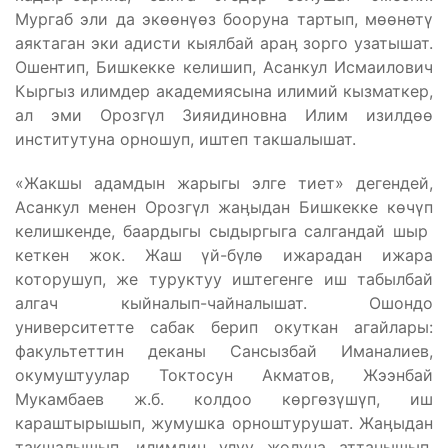
Мургаб эли да экөөнүөз бооруна тартып, мөөнөтү
аяктаган эки адисти кыялбай араӊ зорго узатышат.
Ошентип, Бишкекке келишип, Асанкул Исмаилович
Кыргыз илимдер академиясына илимий кызматкер,
ал эми Орозгүл Зияидиновна Илим изилдөө
институтуна орношуп, иштеп такшалышат.
«Жакшы адамдын жарыгы элге тиет» дегендей,
Асанкул менен Орозгүл жаӊыдан Бишкекке көчүп
келишкенде, баардыгы сыдыргыга салгандай шыр
кеткен жок. Жаш үй-бүлө ижарадан ижара
которушуп, же туруктуу иштегенге иш табылбай
алгач кыйналып-чайналышат. Ошондо
университетте сабак берип окуткан агайлары:
факультеттин деканы Сансызбай Иманалиев,
окумуштуулар Токтосун Акматов, Жээнбай
Мукамбаев ж.б. колдоо көргөзүшүп, иш
караштырышып, жумушка орноштурушат. Жаӊыдан
такшалышып, илимдин улуу жолуна аттанышып,