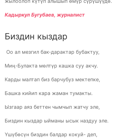
жылоолоп күтүп алышып өмүр сүрүшүүдө.
Кадыркул Бугубаев,
журналист
Биздин кыздар
Оо ал мезгил бак-дарактар бубактуу,
Миӊ-Булакта мөлтүр кашка суу акчу.
Карды малтап биз барчубуз мектепке,
Башка кийип кара жаман тумакты.
Ызгаар аяз беттен чымчып жатчу эле,
Биздин кыздар ыйманы ысык наздуу эле.
Үшүбөсүн биздин балдар кокуй- деп,