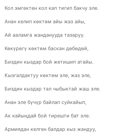
Кол эмгектен кол кап тигип бакчу эле.
Анан келип көктөм айы жаз айы,
Ай ааламга жанданууда тазаруу.
Көкүрөгү көктөм баскан дөбөдөй,
Биздин кыздар бой жетишип атайы.
Кызгалдактуу көктөм эле, жаз эле,
Биздин кыздар тал чыбыктай жаш эле.
Анан эле бүчүр байлап суйкайып,
Ак кайыӊдай бой тирешти бат эле.
Армиядан келген балдар кыз жандуу,