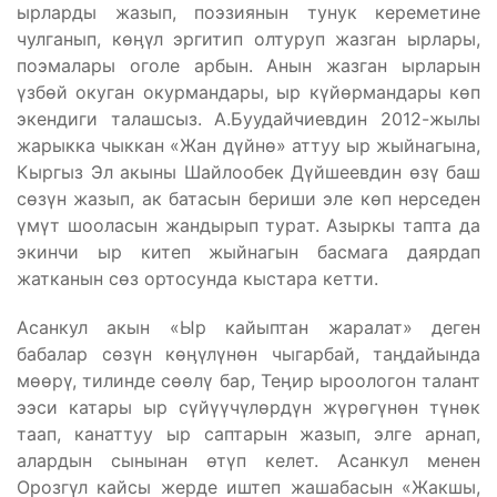
ырларды жазып, поэзиянын тунук кереметине
чулганып, көӊүл эргитип олтуруп жазган ырлары,
поэмалары оголе арбын. Анын жазган ырларын
үзбөй окуган окурмандары, ыр күйөрмандары көп
экендиги талашсыз. А.Буудайчиевдин 2012-жылы
жарыкка чыккан «Жан дүйнө» аттуу ыр жыйнагына,
Кыргыз Эл акыны Шайлообек Дүйшеевдин өзү баш
сөзүн жазып, ак батасын бериши эле көп нерседен
үмүт шооласын жандырып турат. Азыркы тапта да
экинчи ыр китеп жыйнагын басмага даярдап
жатканын сөз ортосунда кыстара кетти.
Асанкул акын «Ыр кайыптан жаралат» деген
бабалар сөзүн көӊүлүнөн чыгарбай, таӊдайында
мөөрү, тилинде сөөлү бар, Теӊир ыроологон талант
ээси катары ыр сүйүүчүлөрдүн жүрөгүнөн түнөк
таап, канаттуу ыр саптарын жазып, элге арнап,
алардын сынынан өтүп келет. Асанкул менен
Орозгүл кайсы жерде иштеп жашабасын «Жакшы,