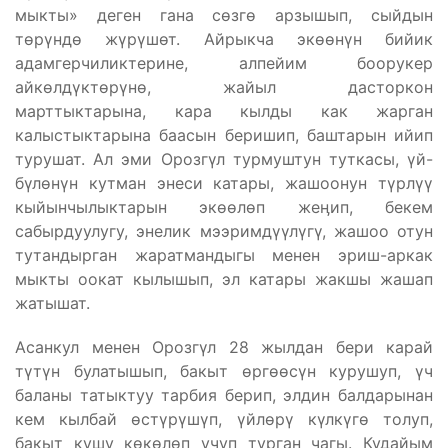
мыкты» деген гана сөзгө арзышып, сыйдын
төрүндө жүрүшөт. Айрыкча экөөнүн бийик
адамгерчиликтерине, алпейим боорукер
айкөлдүктөрүнө, жайыл дасторкон
марттыктарына, кара кылды как жарган
калыстыктарына баасын беришип, баштарын ийип
турушат. Ал эми Орозгүл турмуштун туткасы, үй-
бүлөнүн кутман энеси катары, жашоонун түрлүү
кыйынчылыктарын экөөлөп жеӊип, бекем
сабырдуулугу, энелик мээримдүүлүгү, жашоо отун
тутандырган жаратмандыгы менен эриш-аркак
мыкты оокат кылышып, эл катары жакшы жашап
жатышат.
Асанкул менен Орозгүл 28 жылдан бери карай
түтүн булатышып, бакыт өргөөсүн курушуп, үч
баланы татыктуу тарбия берип, элдин балдарынан
кем кылбай өстүрүшүп, үйлөрү күлкүгө толуп,
бакыт кушу көкөлөп учуп турган чагы. Кудайым