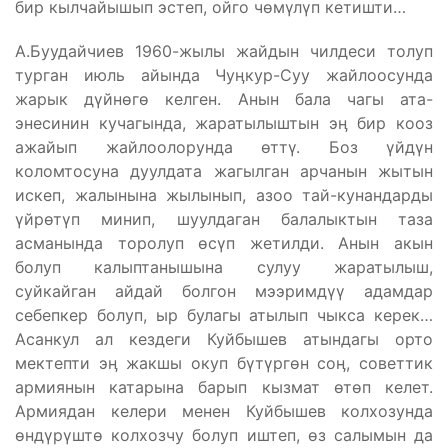
бир кылчайышып эстеп, ойго чөмүлүп кетишти…
А.Буудайчиев 1960-жылы жайдын чилдеси толуп
турган июль айында Чуӊкур-Суу жайлоосунда
жарык дүйнөгө келген. Анын бала чагы ата-
энесинин кучагында, жаратылыштын эӊ бир кооз
ажайып жайлоолорунда өттү. Боз үйдүн
коломтосуна дуулдата жагылган арчанын жытын
искеп, жалынына жылынып, азоо тай-кунандарды
үйрөтүп минип, шуулдаган балалыктын таза
асманында торолуп өсүп жетилди. Анын акын
болуп калыптанышына сулуу жаратылыш,
суйкайган айдай болгон мээримдүү адамдар
себепкер болуп, ыр булагы атылып чыкса керек…
Асанкул ал кездеги Куйбышев атындагы орто
мектепти эӊ жакшы окуп бүтүргөн соӊ, советтик
армиянын катарына барып кызмат өтөп келет.
Армиядан келери менен Куйбышев колхозунда
өндүрүштө колхозчу болуп иштеп, өз салымын да