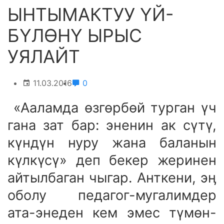
ЫНТЫМАКТУУ ҮЙ-
БҮЛӨНҮ ЫРЫС
УЯЛАЙТ
11.03.2016
0
«Ааламда өзгөрбөй турган үч
гана зат бар: эненин ак сүтү,
күндүн нуру жана баланын
күлкүсү» деп бекер жеринен
айтылбаган чыгар. Анткени, эӊ
оболу педагог-мугалимдер
ата-энеден кем эмес түмөн-