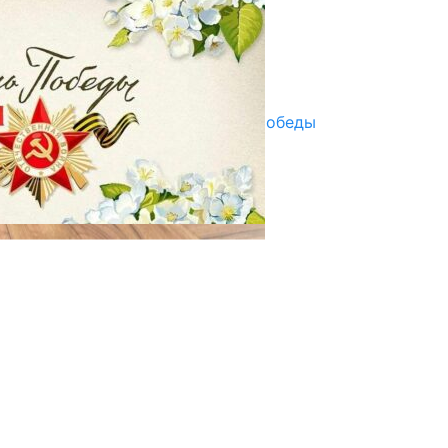
ПАЙДАЛАНУУГА БЕРИЛЕТ
07.08.2025
Улуу Жеңиштин жандуу сөзү
29.04.2025
Награды в преддверии Дня Победы
29.04.2025