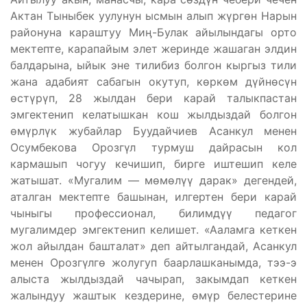
Актан Тыныбек уулунун ысмын алып жүргөн Нарын
районуна караштуу Миӊ-Булак айылындагы орто
мектепте, карапайым элет жеринде жашаган элдин
балдарына, ыйык эне тилибиз болгон кыргыз тили
жана адабият сабагын окутуп, көркөм дүйнөсүн
өстүрүп, 28 жылдан бери карай талыкпастан
эмгектенип келатышкан кош жылдыздай болгон
өмүрлүк жубайлар Буудайчиев Асанкул менен
Осумбекова Орозгүл турмуш дайрасын кол
кармашып чогуу кечишип, бирге иштешип келе
жатышат. «Мугалим — мөмөлүү дарак» дегендей,
аталган мектепте башынан, илгертен бери карай
чыныгы профессионал, билимдүү педагог
мугалимдер эмгектенип келишет. «Ааламга кеткен
жол айылдан башталат» деп айтылгандай, Асанкул
менен Орозгүлгө жолугуп баарлашканымда, тээ-э
алыста жылдыздай чачырап, закымдап кеткен
жалындуу жаштык кездерине, өмүр белестерине