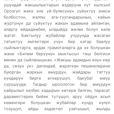
ушундай жакшылыктарын өздөрүнө кут кылсын!
Орозгүл жеке эле үй-бүлөсүнүн сүйүктүү энеси
болбостон, жалпы ага-туугандарынын, кайын
журтунун да сүйүктүү жакын адамына айланган,
аларга өйдөдөөбөк, ылдыйда жөлөк болуп келе
жатат. Бактылуу жубайлар учурунда жасаган
татыктуу эмгектери үчүн бир катар баалуу
сыйлыктарга, ардак грамоталарга да ээ болушкан
жана «Билим берүүнүн мыктысы» төш белгиси
менен да сыйланышкан. «Жакшы адамдын өзүн көр
да, сөзүн ук» дегендей, жараткан пешенелерине
буюрган жаркын өмүрдүн, жайдары таттуу
күндөрүн бирге өткөрүшүп, бакубат өмүр
сүрүшүүдө. Тагдыр ыроологон бир өмүрдүн
кайрылып келбес кадырын көтөрө билген, парасат
дараметтерин бийик тутушуп, аруу ойдун асыл
кеменгери болушкан жубайлар күндү күлүп
тозушуп, айды аздектеп узатышып, жылды