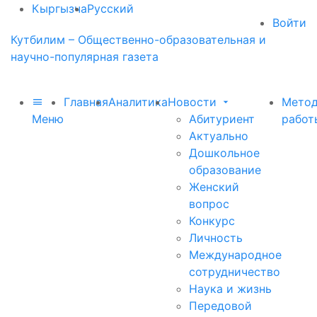
Кыргызча
Русский
Войти
Кутбилим – Общественно-образовательная и
научно-популярная газета
Главная
Аналитика
Новости
Метод
Меню
Абитуриент
работ
Актуально
Дошкольное
образование
Женский
вопрос
Конкурс
Личность
Международное
сотрудничество
Наука и жизнь
Передовой