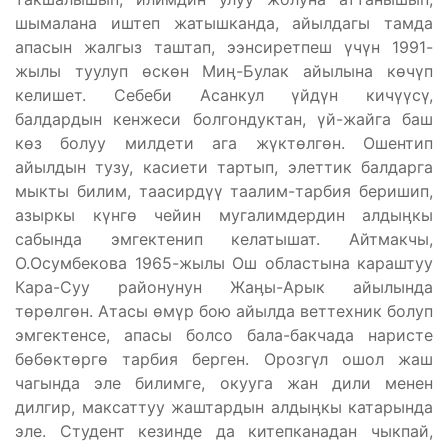
шымалана иштеп жатышканда, айылдагы тамда
апасын жалгыз таштап, ээнсиретпеш үчүн 1991-
жылы туулуп өскөн Миӊ-Булак айылына көчүп
келишет. Себеби Асанкул үйдүн кичүүсү,
балдардын кенжеси болгондуктан, үй-жайга баш
көз болуу милдети ага жүктөлгөн. Ошентип
айылдын тузу, касиети тартып, элеттик балдарга
мыкты билим, таасирдүү таалим-тарбия беришип,
азыркы күнгө чейин мугалимдердин алдыӊкы
сабында эмгектенип келатышат. Айтмакчы,
О.Осумбекова 1965-жылы Ош областына караштуу
Кара-Суу районунун Жаӊы-Арык айылында
төрөлгөн. Атасы өмүр бою айылда веттехник болуп
эмгектенсе, апасы болсо бала-бакчада наристе
бөбөктөргө тарбия берген. Орозгүл ошол жаш
чагында эле билимге, окууга жан дили менен
дилгир, максаттуу жаштардын алдыӊкы катарында
эле. Студент кезинде да китепканадан чыкпай,