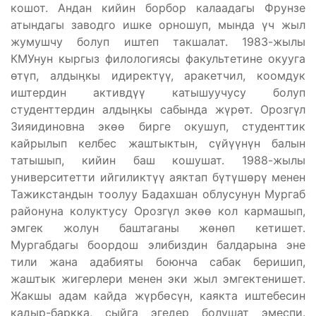
кошот. Андан кийин борбор калаадагы Фрунзе
атындагы заводго ишке орношуп, мында үч жыл
жумушчу болуп иштеп такшалат. 1983-жылы
КМУнун кыргыз филологиясы факультетине окууга
өтүп, алдыӊкы идиректүү, аракетчил, коомдук
иштердин активдүү катышуучусу болуп
студенттердин алдыӊкы сабында жүрөт. Орозгүл
Зияидиновна экөө бирге окушуп, студенттик
кайрылып келбес жаштыктын, сүйүүнүн балын
татышып, кийин баш кошушат. 1988-жылы
университетти ийгиликтүү аяктап бүтүшөрү менен
Тажикстандын тоолуу Бадахшан облусунун Мургаб
районуна колуктусу Орозгүл экөө кол кармашып,
эмгек жолун баштаганы жөнөп кетишет.
Мургабдагы боордош элибиздин балдарына эне
тили жана адабияты боюнча сабак беришип,
жаштык жигерлери менен эки жыл эмгектенишет.
Жакшы адам кайда жүрбөсүн, каякта иштебесин
кадыр-баркка, сыйга эгедер болушат эмеспи.