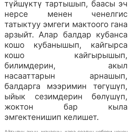
түйшүктү тартышып, баасы эч
нерсе менен ченелгис
татыктуу эмгеги мактоого гана
арзыйт. Алар балдар кубанса
кошо кубанышып, кайгырса
кошо кайгырышып,
билимдерин, акыл
насааттарын арнашып,
балдарга мээримин төгүшүп,
ыйык сезимдерин бөлүшүп,
жоктон бар кыла
эмгектенишип келишет.
Айтылуу акын, манасчы, кара сөздүн чебери чечен