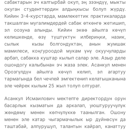
сабактарын эч калтырбай окуп, эӊ зээндүү, мыкты
окуган студенттердин алдыӊкысы болуп жүрдү.
Кийин 3-4-курстарда, мамлекеттик практикаларда
такшалган мугалимдердей сабак өткөнгө жетишип,
эл оозуна алынды. Кийин экөө айылга көчүп
келишкенде, өзү түштүктүн илбериӊки, назик,
сылык кызы болгондуктан, анын жумшак
мамилеси, коӊгуроодой мукам үнү окуучуларды
арбап, сабакка куштар кылып салар эле. Азыр деле
ошондогу калыбынан эч жаза элек. Асанкул менен
Орозгүлдүн айылга көчүп келип, эл агартуу
тармагында бел чечпей эмгектенип келатышканына
эле чейрек кылым 25 жыл толуп олтурат.
Асанкул Исмаилович мектепте директордун орун
басарлык кызматын да аркалап, уюштуруучулук
жөндөмү менен көпчүлүккө таанылган. Ошону
менен эле катар чыгармачылык ыр дүйнөсүн да
таштабай, алпурушуп, талантын кайрап, канаттуу