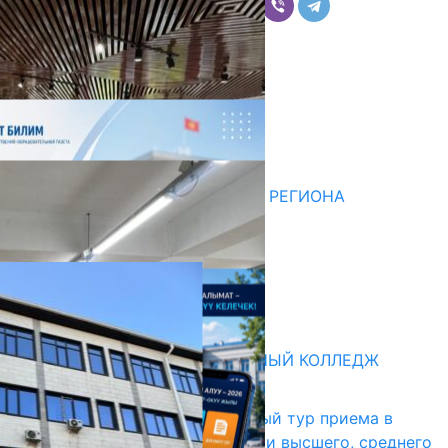
Комментарии
Последние новости
НЕДЕЛЯ В ОБЗОРЕ
07.08.2026
ДЛЯ МЕТОДИСТОВ ЮЖНОГО РЕГИОНА
НАЧАЛОСЬ ОБУЧЕНИЕ
05.08.2026
НЕДЕЛЯ В ОБЗОРЕ
31.07.2026
Абитуриент
БИШКЕКСКИЙ УНИВЕРСАЛЬНЫЙ КОЛЛЕДЖ
17.07.2026
В Кыргызстане начался первый тур приема в
образовательные организации высшего, среднего