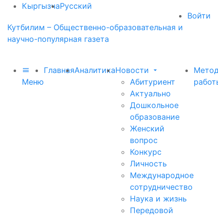
Кыргызча
Русский
Войти
Кутбилим – Общественно-образовательная и
научно-популярная газета
Главная
Аналитика
Новости
Метод
Меню
Абитуриент
работ
Актуально
Дошкольное
образование
Женский
вопрос
Конкурс
Личность
Международное
сотрудничество
Наука и жизнь
Передовой