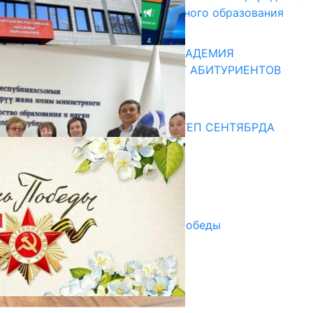
и начального профессионального образования
13.07.2026
КЫРГЫЗКО-РОССИЙСКАЯ АКАДЕМИЯ
ОБРАЗОВАНИЯ ПРИГЛАШАЕТ АБИТУРИЕНТОВ
10.07.2026
Медиа
СУЗАКТА 750 ОРУНДУУ МЕКТЕП СЕНТЯБРДА
ПАЙДАЛАНУУГА БЕРИЛЕТ
07.08.2025
Улуу Жеңиштин жандуу сөзү
29.04.2025
Награды в преддверии Дня Победы
29.04.2025