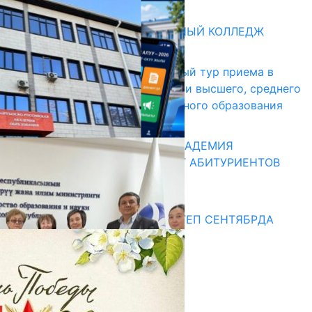
Абитуриент
БИШКЕКСКИЙ УНИВЕРСАЛЬНЫЙ КОЛЛЕДЖ
17.07.2026
В Кыргызстане начался первый тур приема в
образовательные организации высшего, среднего
и начального профессионального образования
13.07.2026
КЫРГЫЗКО-РОССИЙСКАЯ АКАДЕМИЯ
ОБРАЗОВАНИЯ ПРИГЛАШАЕТ АБИТУРИЕНТОВ
10.07.2026
Медиа
СУЗАКТА 750 ОРУНДУУ МЕКТЕП СЕНТЯБРДА
ПАЙДАЛАНУУГА БЕРИЛЕТ
07.08.2025
Улуу Жеңиштин жандуу сөзү
29.04.2025