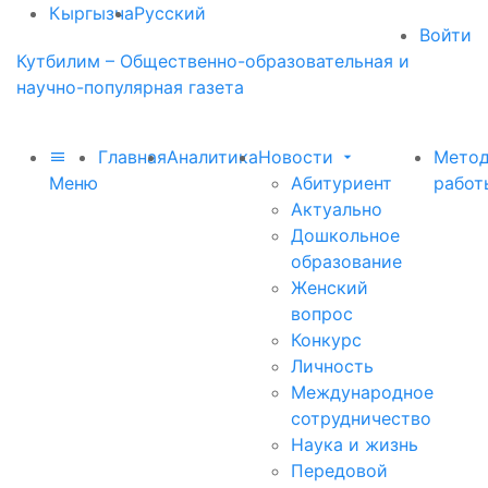
Кыргызча
Русский
Войти
Кутбилим – Общественно-образовательная и
научно-популярная газета
Главная
Аналитика
Новости
Метод
Меню
Абитуриент
работ
Актуально
Дошкольное
образование
Женский
вопрос
Конкурс
Личность
Международное
сотрудничество
Наука и жизнь
Передовой