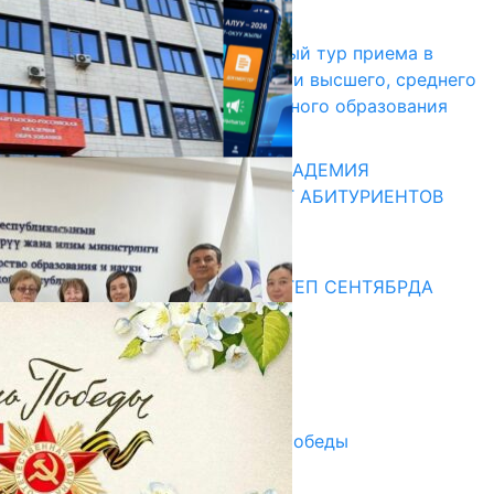
17.07.2026
В Кыргызстане начался первый тур приема в
образовательные организации высшего, среднего
и начального профессионального образования
13.07.2026
КЫРГЫЗКО-РОССИЙСКАЯ АКАДЕМИЯ
ОБРАЗОВАНИЯ ПРИГЛАШАЕТ АБИТУРИЕНТОВ
10.07.2026
Медиа
СУЗАКТА 750 ОРУНДУУ МЕКТЕП СЕНТЯБРДА
ПАЙДАЛАНУУГА БЕРИЛЕТ
07.08.2025
Улуу Жеңиштин жандуу сөзү
29.04.2025
Награды в преддверии Дня Победы
29.04.2025